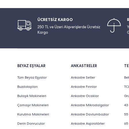
ÜCRETSİZ KARGO
250 TL ve Üzeri Alışverişlerde Ücretsiz
Y
Kargo
G
BEYAZ EŞYALAR
ANKASTRELER
TE
Tüm Beyaz Eşyalar
Ankastre Setler
Bek
Buzdolapları
Ankastre Fırınlar
TCL
Bulaşık Makineleri
Ankastre Ocaklar
Gru
Çamaşır Makineleri
Ankastre Mikrodalgalar
43 
Kurutma Makineleri
Ankastre Davlumbazlar
55 
Derin Donrucular
Ankastre Aspiratörler
65 