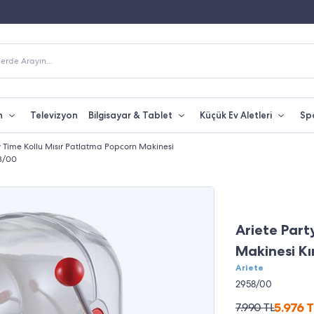
Fiyatına Taksit İmkanı
250 TL Üzeri Alışverişlerde Kargo Bedava
erde Arayın...
n
Televizyon
Bilgisayar & Tablet
Küçük Ev Aletleri
Sp
y Time Kollu Mısır Patlatma Popcorn Makinesi
58/00
%25 İNDİRİM
Ariete Part
Makinesi Kı
Ariete
2958/00
5.976
T
7.990
TL