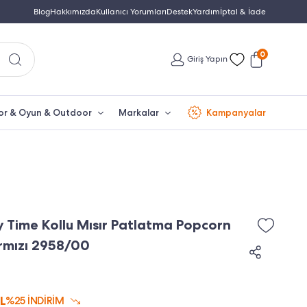
Yetkili Servis & Türkiye Distribütör Garantisi
Blog
Hakkımızda
Kullanıcı Yorumları
Destek
Yardım
Türkiye'nin En Büyük Beko Yet
İptal & İade
0
Giriş Yapın
or & Oyun & Outdoor
Markalar
Kampanyalar
y Time Kollu Mısır Patlatma Popcorn
rmızı 2958/00
L
%25 İNDİRİM