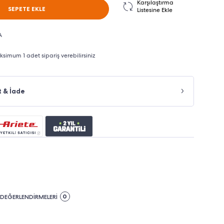
Karşılaştırma
SEPETE EKLE
Listesine Ekle
A
imum 1 adet sipariş verebilirsiniz
t & İade
0
DEĞERLENDİRMELERİ