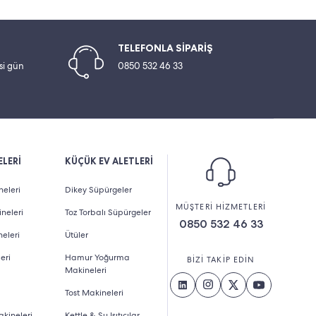
TELEFONLA SİPARİŞ
esi gün
0850 532 46 33
LERİ
KÜÇÜK EV ALETLERİ
eleri
Dikey Süpürgeler
MÜŞTERİ HİZMETLERİ
neleri
Toz Torbalı Süpürgeler
0850 532 46 33
eleri
Ütüler
eri
Hamur Yoğurma
BİZİ TAKİP EDİN
Makineleri
Tost Makineleri
kineleri
Kettle & Su Isıtıcılar