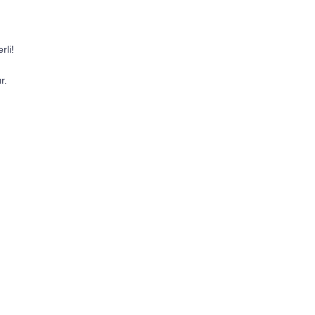
rli!
r.