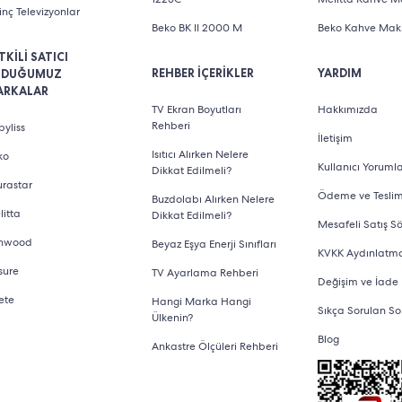
inç Televizyonlar
Beko BK II 2000 M
Beko Kahve Maki
TKİLİ SATICI
REHBER İÇERİKLER
YARDIM
LDUĞUMUZ
ARKALAR
TV Ekran Boyutları
Hakkımızda
Rehberi
yliss
İletişim
Isıtıcı Alırken Nelere
ko
Kullanıcı Yorumla
Dikkat Edilmeli?
urastar
Ödeme ve Tesli
Buzdolabı Alırken Nelere
litta
Dikkat Edilmeli?
Mesafeli Satış S
nwood
Beyaz Eşya Enerji Sınıfları
KVKK Aydınlatm
sure
TV Ayarlama Rehberi
Değişim ve İade
ete
Hangi Marka Hangi
Sıkça Sorulan So
Ülkenin?
Blog
Ankastre Ölçüleri Rehberi