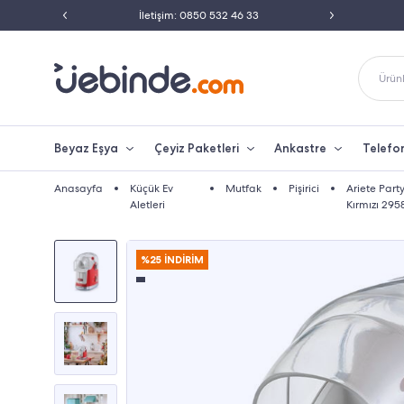
ili Satıcısı
İletişim: 0850 532 46 33
Peşin 
Ürünl
Beyaz Eşya
Çeyiz Paketleri
Ankastre
Telefo
Anasayfa
Küçük Ev
Mutfak
Pişirici
Ariete Part
Aletleri
Kırmızı 29
%25 İNDİRİM