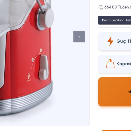
664,00 TL'den b
Peşin Fiyatına Tak
Güç: 
Kapasi