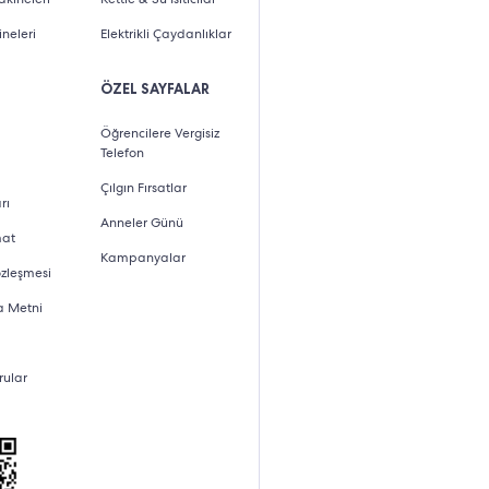
neleri
Elektrikli Çaydanlıklar
ÖZEL SAYFALAR
Öğrencilere Vergisiz
Telefon
Çılgın Fırsatlar
rı
Anneler Günü
mat
Kampanyalar
özleşmesi
a Metni
rular