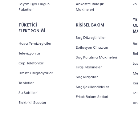
Beyaz Eşya Düğün
Ankastre Bulaşık
75 
Paketleri
Makineleri
YE
TÜKETİCİ
KİŞİSEL BAKIM
O
ELEKTRONİĞİ
M
Saç Düzleştiriciler
Hava Temizleyiciler
Bab
Epilasyon Cihazları
Televizyonlar
Be
Saç Kurutma Makineleri
Cep Telefonları
La
Tıraş Makineleri
Dizüstü Bilgisayarlar
Me
Saç Maşaları
Tabletler
Ke
Saç Şekillendiriciler
Su Sebilleri
Lei
Erkek Bakım Setleri
Elektrikli Scooter
Ari