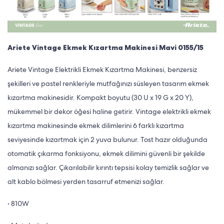
Ariete Vintage Ekmek Kızartma Makinesi Mavi 0155/15
Ariete Vintage Elektrikli Ekmek Kızartma Makinesi, benzersiz
şekilleri ve pastel renkleriyle mutfağınızı süsleyen tasarım ekmek
kızartma makinesidir. Kompakt boyutu (30 U x 19 G x 20 Y),
mükemmel bir dekor öğesi haline getirir. Vintage elektrikli ekmek
kızartma makinesinde ekmek dilimlerini 6 farklı kızartma
seviyesinde kızartmak için 2 yuva bulunur. Tost hazır olduğunda
otomatik çıkarma fonksiyonu, ekmek dilimini güvenli bir şekilde
almanızı sağlar. Çıkarılabilir kırıntı tepsisi kolay temizlik sağlar ve
alt kablo bölmesi yerden tasarruf etmenizi sağlar.
• 810W