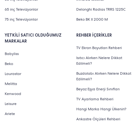
65 inç Televizyonlar
Delonghi Radias TRRS 1225C
75 inç Televizyonlar
Beko BK II 2000 M
YETKİLİ SATICI OLDUĞUMUZ
REHBER İÇERİKLER
MARKALAR
TV Ekran Boyutları Rehberi
Babyliss
Isıtıcı Alırken Nelere Dikkat
Edilmeli?
Beko
Buzdolabı Alırken Nelere Dikkat
Laurastar
Edilmeli?
Melitta
Beyaz Eşya Enerji Sınıfları
Kenwood
TV Ayarlama Rehberi
Leisure
Hangi Marka Hangi Ülkenin?
Ariete
Ankastre Ölçüleri Rehberi