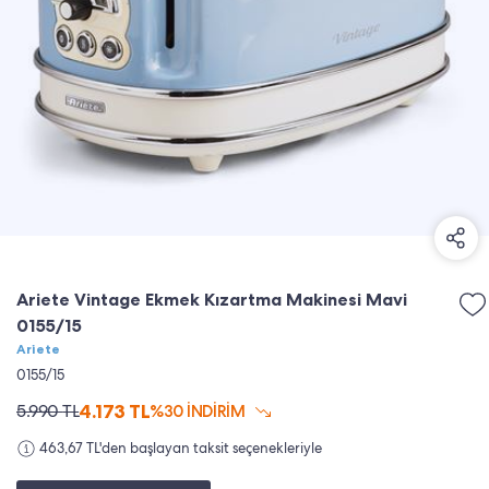
Ariete Vintage Ekmek Kızartma Makinesi Mavi
0155/15
Ariete
0155/15
4.173
TL
5.990
TL
%30 İNDİRİM
463,67 TL'den başlayan taksit seçenekleriyle