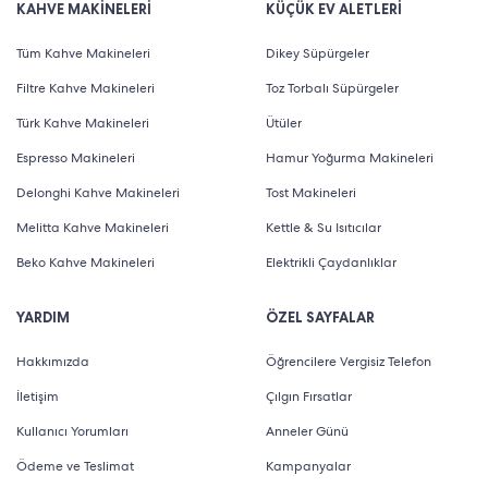
KAHVE MAKİNELERİ
KÜÇÜK EV ALETLERİ
Tüm Kahve Makineleri
Dikey Süpürgeler
Filtre Kahve Makineleri
Toz Torbalı Süpürgeler
Türk Kahve Makineleri
Ütüler
Espresso Makineleri
Hamur Yoğurma Makineleri
Delonghi Kahve Makineleri
Tost Makineleri
Melitta Kahve Makineleri
Kettle & Su Isıtıcılar
Beko Kahve Makineleri
Elektrikli Çaydanlıklar
YARDIM
ÖZEL SAYFALAR
Hakkımızda
Öğrencilere Vergisiz Telefon
İletişim
Çılgın Fırsatlar
Kullanıcı Yorumları
Anneler Günü
Ödeme ve Teslimat
Kampanyalar