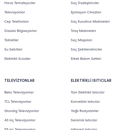
Hava Temizleyiciler
Saç Düzleştiriciler
Televizyonlar
Epilasyon Cihazları
Cep Telefonları
Saç Kurutma Makineleri
Dizüstü Bilgisayarlar
Tıraş Makineleri
Tabletler
Saç Maşaları
Su Sebilleri
Saç Şekillendiriciler
Elektrikli Scooter
Erkek Bakım Setleri
TELEVİZYONLAR
ELEKTRİKLİ ISITICILAR
Beko Televizyonlar
Tüm Elektrikli Isıtıcılar
TCL Televizyonlar
Konvektör Isıtıcılar
Grundig Televizyonlar
Yağlı Radyatörler
43 inç Televizyonlar
Seramik Isıtıcılar
55 inç Televizyonlar
Infrared Isıtıcılar