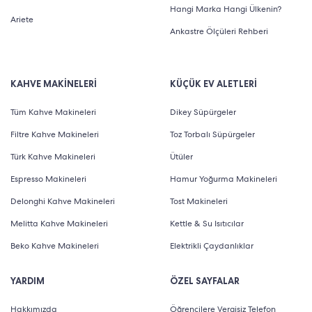
Hangi Marka Hangi Ülkenin?
Ariete
Ankastre Ölçüleri Rehberi
KAHVE MAKİNELERİ
KÜÇÜK EV ALETLERİ
Tüm Kahve Makineleri
Dikey Süpürgeler
Filtre Kahve Makineleri
Toz Torbalı Süpürgeler
Türk Kahve Makineleri
Ütüler
Espresso Makineleri
Hamur Yoğurma Makineleri
Delonghi Kahve Makineleri
Tost Makineleri
Melitta Kahve Makineleri
Kettle & Su Isıtıcılar
Beko Kahve Makineleri
Elektrikli Çaydanlıklar
YARDIM
ÖZEL SAYFALAR
Hakkımızda
Öğrencilere Vergisiz Telefon