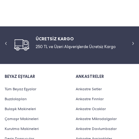
ÜCRETSİZ KARGO
250 TL ve Üzeri Alışverişlerde Ücretsiz Kargo
BEYAZ EŞYALAR
ANKASTRELER
Tüm Beyaz Eşyalar
Ankastre Setler
Buzdolapları
Ankastre Fırınlar
Bulaşık Makineleri
Ankastre Ocaklar
Çamaşır Makineleri
Ankastre Mikrodalgalar
Kurutma Makineleri
Ankastre Davlumbazlar
Derin Donrucular
Ankastre Aspiratörler