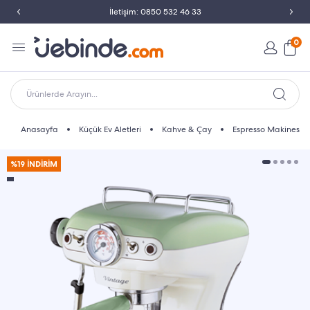
İletişim: 0850 532 46 33
0
Ürünlerde Arayın...
Anasayfa
Küçük Ev Aletleri
Kahve & Çay
Espresso Makinesi
%19 İNDİRİM