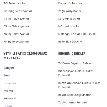
TCL Televizyonlar
Konvektör Isıtıcılar
Grundig Televizyonlar
Yağlı Radyatörler
43 inç Televizyonlar
Seramik Isıtıcılar
55 inç Televizyonlar
Infrared Isıtıcılar
65 inç Televizyonlar
Delonghi Radias TRRS 1225C
75 inç Televizyonlar
Beko BK II 2000 M
YETKİLİ SATICI OLDUĞUMUZ
REHBER İÇERİKLER
MARKALAR
TV Ekran Boyutları Rehberi
Babyliss
Isıtıcı Alırken Nelere Dikkat
Edilmeli?
Beko
Buzdolabı Alırken Nelere Dikkat
Laurastar
Edilmeli?
Melitta
Beyaz Eşya Enerji Sınıfları
Kenwood
TV Ayarlama Rehberi
Leisure