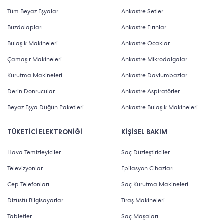
Tüm Beyaz Eşyalar
Ankastre Setler
Buzdolapları
Ankastre Fırınlar
Bulaşık Makineleri
Ankastre Ocaklar
Çamaşır Makineleri
Ankastre Mikrodalgalar
Kurutma Makineleri
Ankastre Davlumbazlar
Derin Donrucular
Ankastre Aspiratörler
Beyaz Eşya Düğün Paketleri
Ankastre Bulaşık Makineleri
TÜKETİCİ ELEKTRONİĞİ
KİŞİSEL BAKIM
Hava Temizleyiciler
Saç Düzleştiriciler
Televizyonlar
Epilasyon Cihazları
Cep Telefonları
Saç Kurutma Makineleri
Dizüstü Bilgisayarlar
Tıraş Makineleri
Tabletler
Saç Maşaları