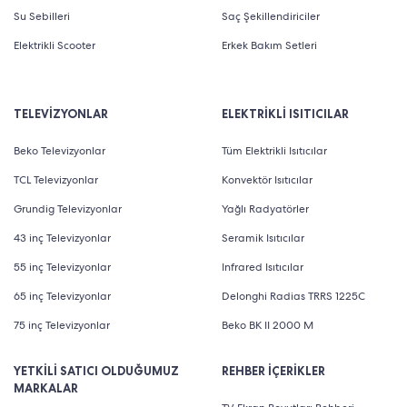
Su Sebilleri
Saç Şekillendiriciler
Elektrikli Scooter
Erkek Bakım Setleri
TELEVİZYONLAR
ELEKTRİKLİ ISITICILAR
Beko Televizyonlar
Tüm Elektrikli Isıtıcılar
TCL Televizyonlar
Konvektör Isıtıcılar
Grundig Televizyonlar
Yağlı Radyatörler
43 inç Televizyonlar
Seramik Isıtıcılar
55 inç Televizyonlar
Infrared Isıtıcılar
65 inç Televizyonlar
Delonghi Radias TRRS 1225C
75 inç Televizyonlar
Beko BK II 2000 M
YETKİLİ SATICI OLDUĞUMUZ
REHBER İÇERİKLER
MARKALAR