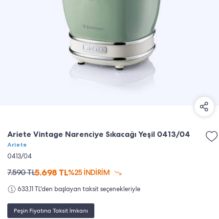
Ariete Vintage Narenciye Sıkacağı Yeşil 0413/04
Ariete
0413/04
5.698
TL
7.590
TL
%25 İNDİRİM
633,11 TL'den başlayan taksit seçenekleriyle
Peşin Fiyatına Taksit İmkanı