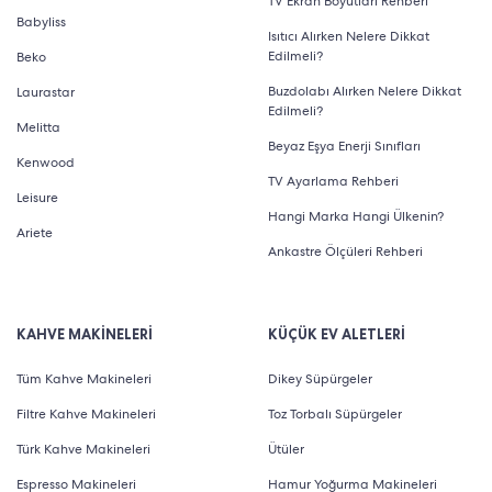
TV Ekran Boyutları Rehberi
Babyliss
Isıtıcı Alırken Nelere Dikkat
Edilmeli?
Beko
Buzdolabı Alırken Nelere Dikkat
Laurastar
Edilmeli?
Melitta
Beyaz Eşya Enerji Sınıfları
Kenwood
TV Ayarlama Rehberi
Leisure
Hangi Marka Hangi Ülkenin?
Ariete
Ankastre Ölçüleri Rehberi
KAHVE MAKİNELERİ
KÜÇÜK EV ALETLERİ
Tüm Kahve Makineleri
Dikey Süpürgeler
Filtre Kahve Makineleri
Toz Torbalı Süpürgeler
Türk Kahve Makineleri
Ütüler
Espresso Makineleri
Hamur Yoğurma Makineleri