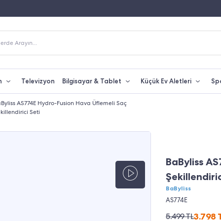
Fiyatına Taksit İmkanı
250 TL Üzeri Alışverişlerde Kargo Bedava
erde Arayın...
n
Televizyon
Bilgisayar & Tablet
Küçük Ev Aletleri
Sp
Byliss AS774E Hydro-Fusion Hava Üflemeli Saç
killendirici Seti
%31 İNDİRİM
BaByliss AS
Şekillendiric
BaByliss
AS774E
3.798
5.499
TL