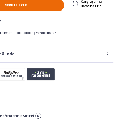
Karşılaştırma
SEPETE EKLE
Listesine Ekle
A
imum 1 adet sipariş verebilirsiniz
t & İade
0
DEĞERLENDİRMELERİ