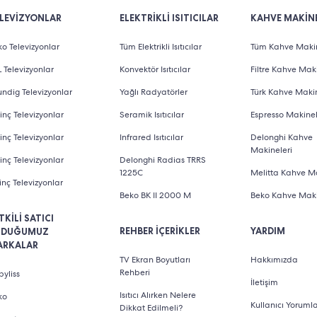
LEVİZYONLAR
ELEKTRİKLİ ISITICILAR
KAHVE MAKİNE
o Televizyonlar
Tüm Elektrikli Isıtıcılar
Tüm Kahve Makin
 Televizyonlar
Konvektör Isıtıcılar
Filtre Kahve Maki
ndig Televizyonlar
Yağlı Radyatörler
Türk Kahve Makin
inç Televizyonlar
Seramik Isıtıcılar
Espresso Makinel
inç Televizyonlar
Infrared Isıtıcılar
Delonghi Kahve
Makineleri
inç Televizyonlar
Delonghi Radias TRRS
1225C
Melitta Kahve Ma
inç Televizyonlar
Beko BK II 2000 M
Beko Kahve Maki
TKİLİ SATICI
REHBER İÇERİKLER
YARDIM
LDUĞUMUZ
ARKALAR
TV Ekran Boyutları
Hakkımızda
Rehberi
yliss
İletişim
Isıtıcı Alırken Nelere
ko
Kullanıcı Yorumla
Dikkat Edilmeli?