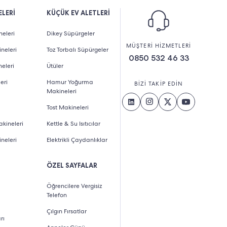
LERİ
KÜÇÜK EV ALETLERİ
eleri
Dikey Süpürgeler
MÜŞTERİ HİZMETLERİ
neleri
Toz Torbalı Süpürgeler
0850 532 46 33
eleri
Ütüler
eri
Hamur Yoğurma
BİZİ TAKİP EDİN
Makineleri
Tost Makineleri
kineleri
Kettle & Su Isıtıcılar
neleri
Elektrikli Çaydanlıklar
ÖZEL SAYFALAR
Öğrencilere Vergisiz
Telefon
Çılgın Fırsatlar
rı