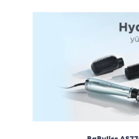
BaByliss AS774