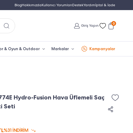
Yetkili Servis & Türkiye Distribütör Garantisi
Blog
Hakkımızda
Kullanıcı Yorumları
Destek
Yardım
Türkiye'nin En Büyük Beko Yet
İptal & İade
0
Giriş Yapın
or & Oyun & Outdoor
Markalar
Kampanyalar
774E Hydro-Fusion Hava Üflemeli Saç
i Seti
TL
%31 İNDİRİM