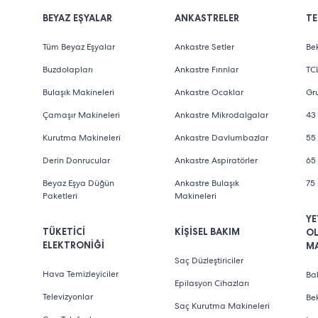
BEYAZ EŞYALAR
ANKASTRELER
TE
Tüm Beyaz Eşyalar
Ankastre Setler
Bek
Buzdolapları
Ankastre Fırınlar
TCL
Bulaşık Makineleri
Ankastre Ocaklar
Gru
Çamaşır Makineleri
Ankastre Mikrodalgalar
43 
Kurutma Makineleri
Ankastre Davlumbazlar
55 
Derin Donrucular
Ankastre Aspiratörler
65 
Beyaz Eşya Düğün
Ankastre Bulaşık
75 
Paketleri
Makineleri
YE
TÜKETİCİ
KİŞİSEL BAKIM
O
ELEKTRONİĞİ
M
Saç Düzleştiriciler
Hava Temizleyiciler
Bab
Epilasyon Cihazları
Televizyonlar
Be
Saç Kurutma Makineleri