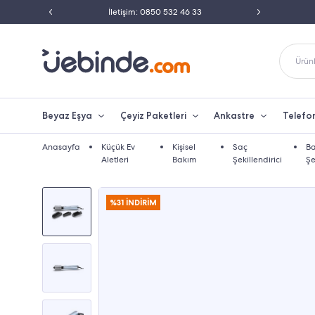
ili Satıcısı
İletişim: 0850 532 46 33
Peşin 
Ürünl
Beyaz Eşya
Çeyiz Paketleri
Ankastre
Telefo
Anasayfa
Küçük Ev
Kişisel
Saç
Ba
Aletleri
Bakım
Şekillendirici
Şe
%31 İNDİRİM