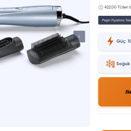
422,00 TL'den b
Peşin Fiyatına Tak
Güç: 
Soğuk 