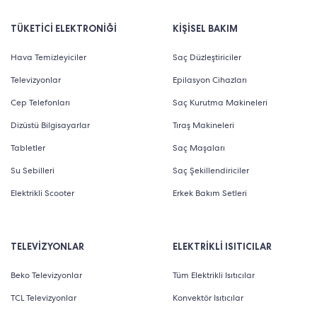
TÜKETİCİ ELEKTRONİĞİ
KİŞİSEL BAKIM
Hava Temizleyiciler
Saç Düzleştiriciler
Televizyonlar
Epilasyon Cihazları
Cep Telefonları
Saç Kurutma Makineleri
Dizüstü Bilgisayarlar
Tıraş Makineleri
Tabletler
Saç Maşaları
Su Sebilleri
Saç Şekillendiriciler
Elektrikli Scooter
Erkek Bakım Setleri
TELEVİZYONLAR
ELEKTRİKLİ ISITICILAR
Beko Televizyonlar
Tüm Elektrikli Isıtıcılar
TCL Televizyonlar
Konvektör Isıtıcılar