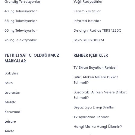
Grundig Televizyonlar
Yağlı Radyatörler
43 inç Televizyonlar
Seramik Isıtıcılar
55 inç Televizyonlar
Infrared Isıtıcılar
65 inç Televizyonlar
Delonghi Radias TRRS 1225C
75 inç Televizyonlar
Beko BK II 2000 M
YETKİLİ SATICI OLDUĞUMUZ
REHBER İÇERİKLER
MARKALAR
TV Ekran Boyutları Rehberi
Babyliss
Isıtıcı Alırken Nelere Dikkat
Edilmeli?
Beko
Buzdolabı Alırken Nelere Dikkat
Laurastar
Edilmeli?
Melitta
Beyaz Eşya Enerji Sınıfları
Kenwood
TV Ayarlama Rehberi
Leisure
Hangi Marka Hangi Ülkenin?
Ariete