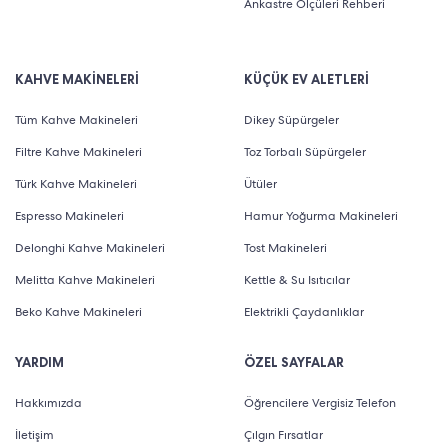
Ankastre Ölçüleri Rehberi
KAHVE MAKİNELERİ
KÜÇÜK EV ALETLERİ
Tüm Kahve Makineleri
Dikey Süpürgeler
Filtre Kahve Makineleri
Toz Torbalı Süpürgeler
Türk Kahve Makineleri
Ütüler
Espresso Makineleri
Hamur Yoğurma Makineleri
Delonghi Kahve Makineleri
Tost Makineleri
Melitta Kahve Makineleri
Kettle & Su Isıtıcılar
Beko Kahve Makineleri
Elektrikli Çaydanlıklar
YARDIM
ÖZEL SAYFALAR
Hakkımızda
Öğrencilere Vergisiz Telefon
İletişim
Çılgın Fırsatlar