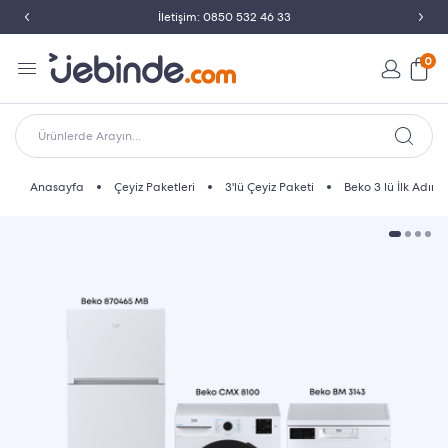
İletişim: 0850 532 46 33
0
Ürünlerde Arayın...
Anasayfa
Çeyiz Paketleri
3'lü Çeyiz Paketi
Beko 3 lü İlk Adım