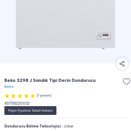
Beko 3298 J Sandık Tipi Derin Dondurucu
Beko
(1 yorum)
457515220032
Peşin Fiyatına Taksit İmkanı
Dondurucu Bölme Teknolojisi :
Joker