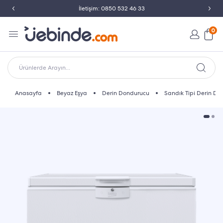
İletişim: 0850 532 46 33
0
Ürünlerde Arayın...
Anasayfa
Beyaz Eşya
Derin Dondurucu
Sandık Tipi Derin D