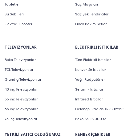
Tabletler
Saç Maşaları
Su Sebilleri
Saç Şekillendiriciler
Elektrikli Scooter
Erkek Bakım Setleri
TELEVİZYONLAR
ELEKTRİKLİ ISITICILAR
Beko Televizyonlar
Tüm Elektrikli Isıtıcılar
TCL Televizyonlar
Konvektör Isıtıcılar
Grundig Televizyonlar
Yağlı Radyatörler
43 inç Televizyonlar
Seramik Isıtıcılar
55 inç Televizyonlar
Infrared Isıtıcılar
65 inç Televizyonlar
Delonghi Radias TRRS 1225C
75 inç Televizyonlar
Beko BK II 2000 M
YETKİLİ SATICI OLDUĞUMUZ
REHBER İÇERİKLER