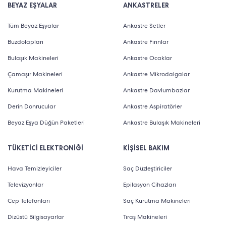
BEYAZ EŞYALAR
ANKASTRELER
Tüm Beyaz Eşyalar
Ankastre Setler
Buzdolapları
Ankastre Fırınlar
Bulaşık Makineleri
Ankastre Ocaklar
Çamaşır Makineleri
Ankastre Mikrodalgalar
Kurutma Makineleri
Ankastre Davlumbazlar
Derin Donrucular
Ankastre Aspiratörler
Beyaz Eşya Düğün Paketleri
Ankastre Bulaşık Makineleri
TÜKETİCİ ELEKTRONİĞİ
KİŞİSEL BAKIM
Hava Temizleyiciler
Saç Düzleştiriciler
Televizyonlar
Epilasyon Cihazları
Cep Telefonları
Saç Kurutma Makineleri
Dizüstü Bilgisayarlar
Tıraş Makineleri