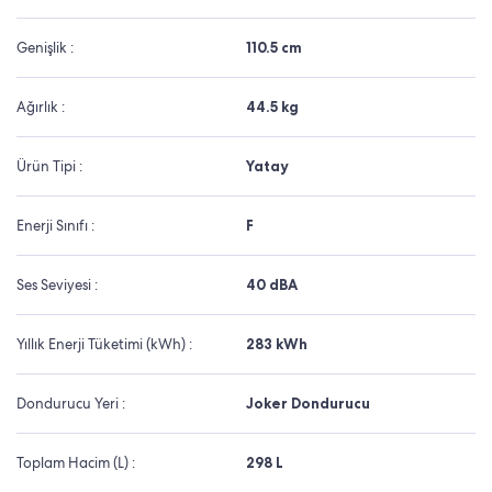
Genişlik :
110.5 cm
Ağırlık :
44.5 kg
Ürün Tipi :
Yatay
Enerji Sınıfı :
F
Ses Seviyesi :
40 dBA
Yıllık Enerji Tüketimi (kWh) :
283 kWh
Dondurucu Yeri :
Joker Dondurucu
Toplam Hacim (L) :
298 L