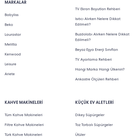
MARKALAR
TV Ekran Boyutları Rehberi
Babyliss
Isıtıcı Alırken Nelere Dikkat
Edilmeli?
Beko
Buzdolabı Alırken Nelere Dikkat
Laurastar
Edilmeli?
Melitta
Beyaz Eşya Enerji Sınıfları
Kenwood
TV Ayarlama Rehberi
Leisure
Hangi Marka Hangi Ülkenin?
Ariete
Ankastre Ölçüleri Rehberi
KAHVE MAKİNELERİ
KÜÇÜK EV ALETLERİ
Tüm Kahve Makineleri
Dikey Süpürgeler
Filtre Kahve Makineleri
Toz Torbalı Süpürgeler
Türk Kahve Makineleri
Ütüler