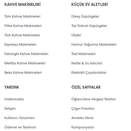
KAHVE MAKİNELERİ
KÜÇÜK EV ALETLERİ
Tüm Kahve Makineleri
Dikey Süpürgeler
Filtre Kahve Makineleri
Toz Torbalı Süpürgeler
Türk Kahve Makineleri
Ütüler
Espresso Makineleri
Hamur Yoğurma Makineleri
Delonghi Kahve Makineleri
Tost Makineleri
Melitta Kahve Makineleri
Kettle & Su Isıtıcılar
Beko Kahve Makineleri
Elektrikli Çaydanlıklar
YARDIM
ÖZEL SAYFALAR
Hakkımızda
Öğrencilere Vergisiz Telefon
İletişim
Çılgın Fırsatlar
Kullanıcı Yorumları
Anneler Günü
Ödeme ve Teslimat
Kampanyalar