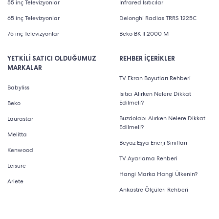
55 inç Televizyonlar
Infrared Isıtıcılar
65 inç Televizyonlar
Delonghi Radias TRRS 1225C
75 inç Televizyonlar
Beko BK II 2000 M
YETKİLİ SATICI OLDUĞUMUZ
REHBER İÇERİKLER
MARKALAR
TV Ekran Boyutları Rehberi
Babyliss
Isıtıcı Alırken Nelere Dikkat
Edilmeli?
Beko
Buzdolabı Alırken Nelere Dikkat
Laurastar
Edilmeli?
Melitta
Beyaz Eşya Enerji Sınıfları
Kenwood
TV Ayarlama Rehberi
Leisure
Hangi Marka Hangi Ülkenin?
Ariete
Ankastre Ölçüleri Rehberi