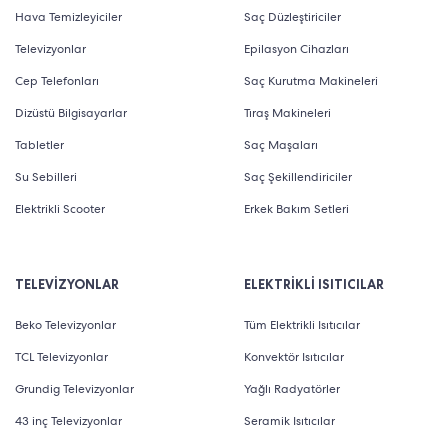
Hava Temizleyiciler
Saç Düzleştiriciler
Televizyonlar
Epilasyon Cihazları
Cep Telefonları
Saç Kurutma Makineleri
Dizüstü Bilgisayarlar
Tıraş Makineleri
Tabletler
Saç Maşaları
Su Sebilleri
Saç Şekillendiriciler
Elektrikli Scooter
Erkek Bakım Setleri
TELEVİZYONLAR
ELEKTRİKLİ ISITICILAR
Beko Televizyonlar
Tüm Elektrikli Isıtıcılar
TCL Televizyonlar
Konvektör Isıtıcılar
Grundig Televizyonlar
Yağlı Radyatörler
43 inç Televizyonlar
Seramik Isıtıcılar