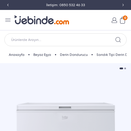
İletişim: 0850 532 46 33
0
Ürünlerde Arayın...
Anasayfa
Beyaz Eşya
Derin Dondurucu
Sandık Tipi Derin D