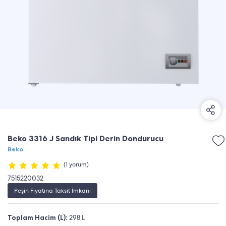
Beko 3316 J Sandık Tipi Derin Dondurucu
Beko
(1 yorum)
7515220032
Peşin Fiyatına Taksit İmkanı
Toplam Hacim (L):
298 L