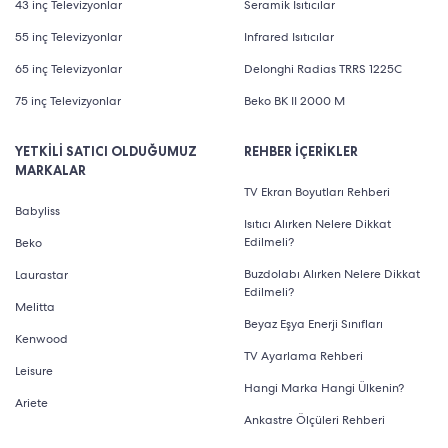
43 inç Televizyonlar
Seramik Isıtıcılar
55 inç Televizyonlar
Infrared Isıtıcılar
65 inç Televizyonlar
Delonghi Radias TRRS 1225C
75 inç Televizyonlar
Beko BK II 2000 M
YETKİLİ SATICI OLDUĞUMUZ
REHBER İÇERİKLER
MARKALAR
TV Ekran Boyutları Rehberi
Babyliss
Isıtıcı Alırken Nelere Dikkat
Edilmeli?
Beko
Buzdolabı Alırken Nelere Dikkat
Laurastar
Edilmeli?
Melitta
Beyaz Eşya Enerji Sınıfları
Kenwood
TV Ayarlama Rehberi
Leisure
Hangi Marka Hangi Ülkenin?
Ariete
Ankastre Ölçüleri Rehberi