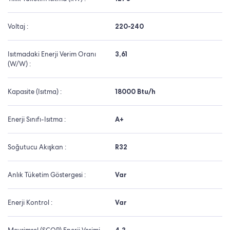
Voltaj :
220-240
Isıtmadaki Enerji Verim Oranı
3,61
(W/W) :
Kapasite (Isıtma) :
18000 Btu/h
Enerji Sınıfı-Isıtma :
A+
Soğutucu Akışkan :
R32
Anlık Tüketim Göstergesi :
Var
Enerji Kontrol :
Var