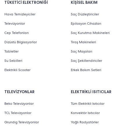
TÜKETİCİ ELEKTRONİĞİ
KİŞİSEL BAKIM
Hava Temizleyiciler
Saç Düzleştiriciler
Televizyonlar
Epilasyon Cihazları
Cep Telefonları
Saç Kurutma Makineleri
Dizüstü Bilgisayarlar
Tıraş Makineleri
Tabletler
Saç Maşaları
Su Sebilleri
Saç Şekillendiriciler
Elektrikli Scooter
Erkek Bakım Setleri
TELEVİZYONLAR
ELEKTRİKLİ ISITICILAR
Beko Televizyonlar
Tüm Elektrikli Isıtıcılar
TCL Televizyonlar
Konvektör Isıtıcılar
Grundig Televizyonlar
Yağlı Radyatörler