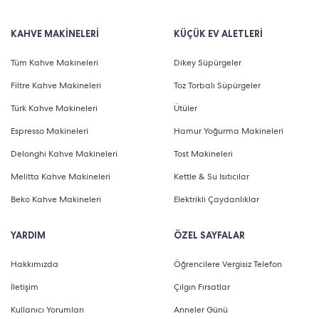
KAHVE MAKİNELERİ
KÜÇÜK EV ALETLERİ
Tüm Kahve Makineleri
Dikey Süpürgeler
Filtre Kahve Makineleri
Toz Torbalı Süpürgeler
Türk Kahve Makineleri
Ütüler
Espresso Makineleri
Hamur Yoğurma Makineleri
Delonghi Kahve Makineleri
Tost Makineleri
Melitta Kahve Makineleri
Kettle & Su Isıtıcılar
Beko Kahve Makineleri
Elektrikli Çaydanlıklar
YARDIM
ÖZEL SAYFALAR
Hakkımızda
Öğrencilere Vergisiz Telefon
İletişim
Çılgın Fırsatlar
Kullanıcı Yorumları
Anneler Günü