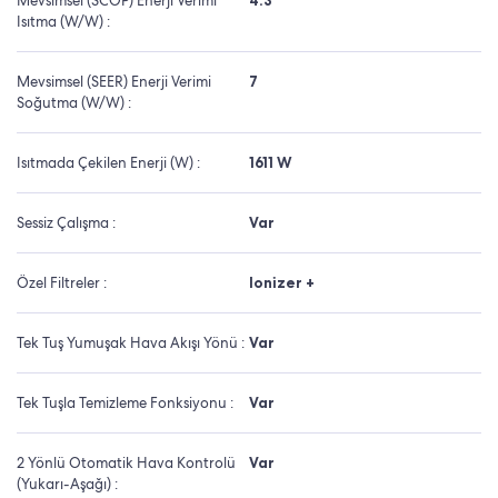
Mevsimsel (SCOP) Enerji Verimi
4.3
Isıtma (W/W) :
Mevsimsel (SEER) Enerji Verimi
7
Soğutma (W/W) :
Isıtmada Çekilen Enerji (W) :
1611 W
Sessiz Çalışma :
Var
Özel Filtreler :
Ionizer +
Tek Tuş Yumuşak Hava Akışı Yönü :
Var
Tek Tuşla Temizleme Fonksiyonu :
Var
2 Yönlü Otomatik Hava Kontrolü
Var
(Yukarı-Aşağı) :