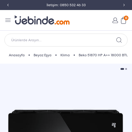
İletişim: 0850 532 46 33
0
Ürünlerde Arayın...
Anasayfa
Beyaz Eşya
Klima
Beko 51870 HP A++ 18000 BTU Du