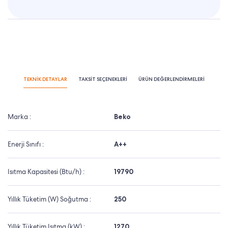
TEKNİK DETAYLAR
TAKSİT SEÇENEKLERİ
ÜRÜN DEĞERLENDİRMELERİ
Marka :
Beko
Enerji Sınıfı :
A++
Isıtma Kapasitesi (Btu/h) :
19790
Yıllık Tüketim (W) Soğutma :
250
Yıllık Tüketim Isıtma (kW) :
1270