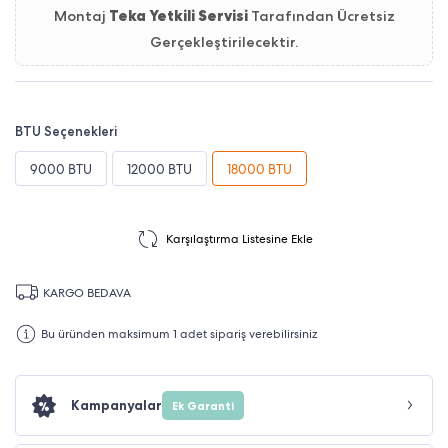
Montaj
Teka Yetkili Servisi
Tarafından Ücretsiz
Gerçekleştirilecektir.
BTU Seçenekleri
9000 BTU
12000 BTU
18000 BTU
Karşılaştırma Listesine Ekle
KARGO BEDAVA
Bu üründen maksimum 1 adet sipariş verebilirsiniz
Kampanyalar
Ek Garanti