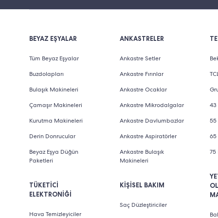
BEYAZ EŞYALAR
ANKASTRELER
TE
Tüm Beyaz Eşyalar
Ankastre Setler
Bek
Buzdolapları
Ankastre Fırınlar
TCL
Bulaşık Makineleri
Ankastre Ocaklar
Gru
Çamaşır Makineleri
Ankastre Mikrodalgalar
43 
Kurutma Makineleri
Ankastre Davlumbazlar
55 
Derin Donrucular
Ankastre Aspiratörler
65 
Beyaz Eşya Düğün
Ankastre Bulaşık
75 
Paketleri
Makineleri
YE
TÜKETİCİ
KİŞİSEL BAKIM
O
ELEKTRONİĞİ
M
Saç Düzleştiriciler
Hava Temizleyiciler
Bab