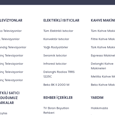
LEVİZYONLAR
ELEKTRİKLİ ISITICILAR
KAHVE MAKİNE
o Televizyonlar
Tüm Elektrikli Isıtıcılar
Tüm Kahve Makin
 Televizyonlar
Konvektör Isıtıcılar
Filtre Kahve Maki
ndig Televizyonlar
Yağlı Radyatörler
Türk Kahve Makin
inç Televizyonlar
Seramik Isıtıcılar
Espresso Makinel
inç Televizyonlar
Infrared Isıtıcılar
Delonghi Kahve
Makineleri
inç Televizyonlar
Delonghi Radias TRRS
1225C
Melitta Kahve Ma
inç Televizyonlar
Beko BK II 2000 M
Beko Kahve Maki
TKİLİ SATICI
REHBER İÇERİKLER
YARDIM
LDUĞUMUZ
ARKALAR
TV Ekran Boyutları
Hakkımızda
Rehberi
yliss