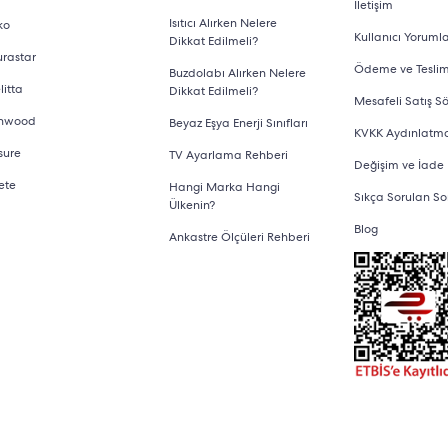
İletişim
Isıtıcı Alırken Nelere
ko
Kullanıcı Yorumla
Dikkat Edilmeli?
urastar
Ödeme ve Tesli
Buzdolabı Alırken Nelere
litta
Dikkat Edilmeli?
Mesafeli Satış S
nwood
Beyaz Eşya Enerji Sınıfları
KVKK Aydınlatm
sure
TV Ayarlama Rehberi
Değişim ve İade
ete
Hangi Marka Hangi
Sıkça Sorulan So
Ülkenin?
Blog
Ankastre Ölçüleri Rehberi