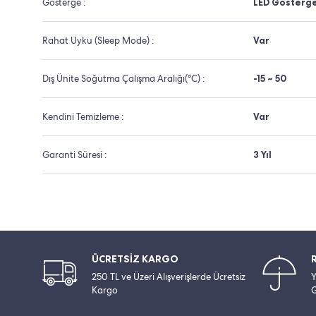
Gösterge :
LED Gösterg
Rahat Uyku (Sleep Mode) :
Var
Dış Ünite Soğutma Çalışma Aralığı(°C) :
-15 ~ 50
Kendini Temizleme :
Var
Garanti Süresi :
3 Yıl
ÜCRETSİZ KARGO
250 TL ve Üzeri Alışverişlerde Ücretsiz
Y
Kargo
G