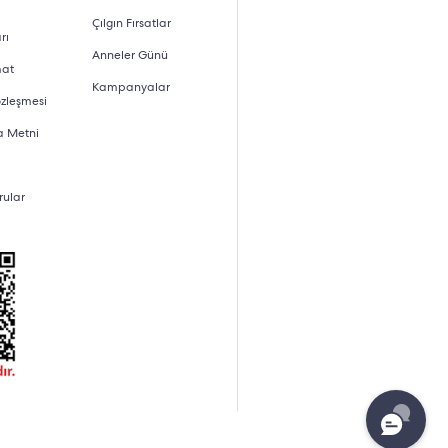
Çılgın Fırsatlar
rı
Anneler Günü
mat
Kampanyalar
özleşmesi
a Metni
rular