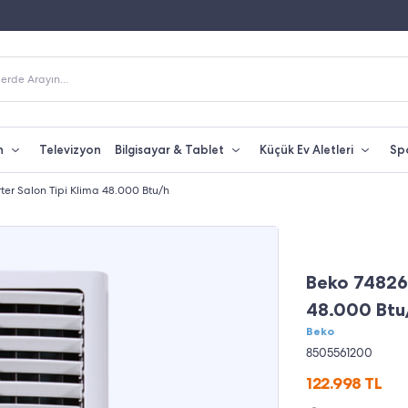
Fiyatına Taksit İmkanı
250 TL Üzeri Alışverişlerde Kargo Bedava
erde Arayın...
n
Televizyon
Bilgisayar & Tablet
Küçük Ev Aletleri
Sp
ter Salon Tipi Klima 48.000 Btu/h
Beko 74826 
48.000 Btu
Beko
8505561200
122.998
TL