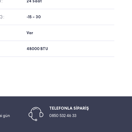
 :
24 Saat
) :
-15 ~ 30
Var
48000 BTU
TELEFONLA SİPARİŞ
esi gün
0850 532 46 33