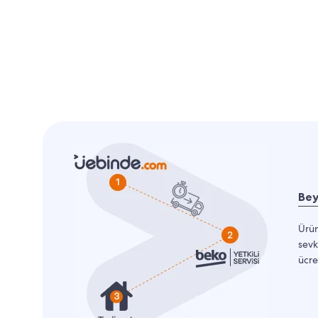
Bey
Ürün
sevk
ücre