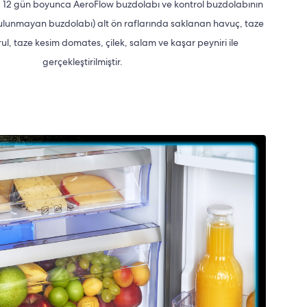
; 12 gün boyunca AeroFlow buzdolabı ve kontrol buzdolabının
bulunmayan buzdolabı) alt ön raflarında saklanan havuç, taze
, taze kesim domates, çilek, salam ve kaşar peyniri ile
gerçekleştirilmiştir.