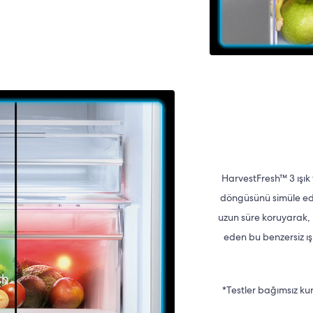
HarvestFresh™ 3 ışık 
döngüsünü simüle ede
uzun süre koruyarak, 
eden bu benzersiz ışı
*Testler bağımsız kur