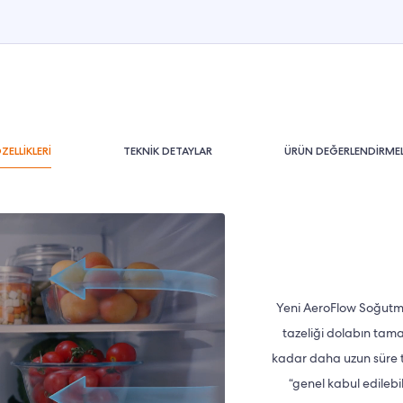
ZELLİKLERİ
TEKNİK DETAYLAR
ÜRÜN DEĞERLENDİRMEL
Yeni AeroFlow Soğutma
tazeliği dolabın tama
kadar daha uzun süre ta
“genel kabul edilebi