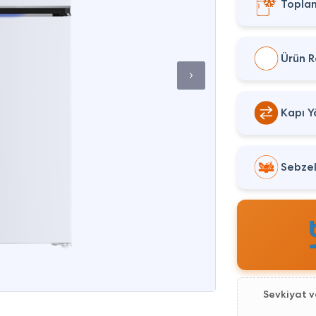
Toplam
Ürün R
Kapı Y
Sebzel
Sevkiyat 