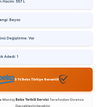
 Hacim: 557 L
engi: Beyaz
önü Değiştirme: Var
ik Adedi: 1
3 Yıl Beko Türkiye Garantili
ve Montaj
Beko Yetkili Servisi
Tarafından Ücretsiz
Gerçekleştirilecektir.