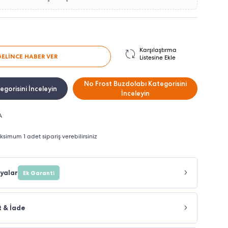
Karşılaştırma
GELİNCE HABER VER
Listesine Ekle
No Frost Buzdolabı Kategorisini
gorisini İnceleyin
İnceleyin
A
imum 1 adet sipariş verebilirsiniz
yalar
Ek Garanti
t & İade