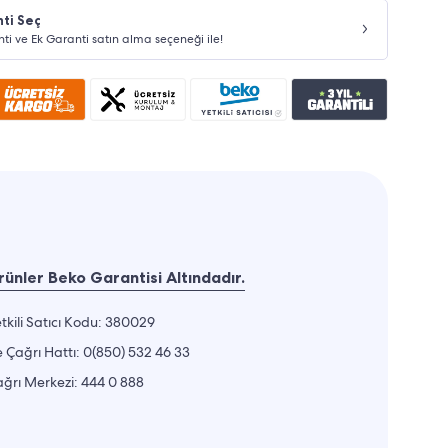
ti Seç
nti ve Ek Garanti satın alma seçeneği ile!
ünler Beko Garantisi Altındadır.
tkili Satıcı Kodu: 380029
 Çağrı Hattı:
0(850) 532 46 33
ğrı Merkezi:
444 0 888