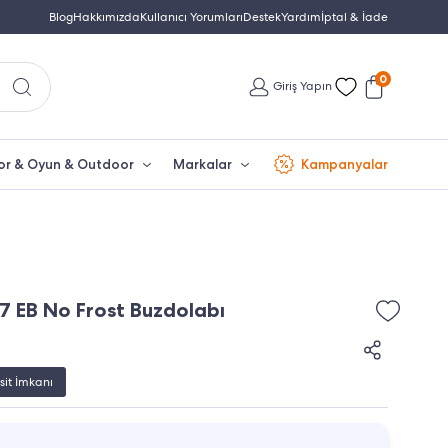
Türkiye'nin En Büyük Beko Yetkili Satıcısı
Blog
Hakkımızda
Kullanıcı Yorumları
Destek
Yardım
İptal & İade
İletişim: 0850 532 
0
Giriş Yapın
or & Oyun & Outdoor
Markalar
Kampanyalar
7 EB No Frost Buzdolabı
sit İmkanı