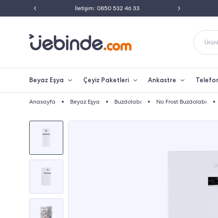
 33
Peşin Fiyatına Taksit İmkanı
250 TL Üzeri
Ürünl
Beyaz Eşya
Çeyiz Paketleri
Ankastre
Telefo
Anasayfa
Beyaz Eşya
Buzdolabı
No Frost Buzdolabı