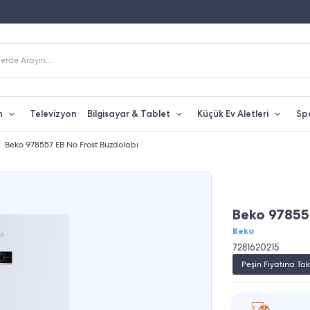
 Alışverişlerde Kargo Bedava
Yetkili Servis & Türkiye Distribütör Garantisi
erde Arayın...
n
Televizyon
Bilgisayar & Tablet
Küçük Ev Aletleri
Sp
Beko 978557 EB No Frost Buzdolabı
Beko 97855
Beko
7281620215
Peşin Fiyatına Tak