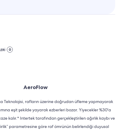
0
ERİ
AeroFlow
 Teknolojisi, rafların üzerine doğrudan üfleme yapmayarak
mına eşit şekilde yayarak ezberleri bozar. Yiyecekler %30'a
ze kalır.* Intertek tarafından gerçekleştirilen ağırlık kaybı ve
lirlik” parametresine göre raf ömrünün belirlendiği duyusal