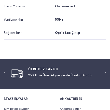
Ekran Yansıtma :
Chromecast
Yenileme Hızı :
50Hz
Bağlantılar :
Optik Ses Çıkışı
ÜCRETSİZ KARGO
250 TL ve Üzeri Alışverişlerde Ücretsiz Kargo
BEYAZ EŞYALAR
ANKASTRELER
Tüm Beyaz Eşyalar
Ankastre Setler