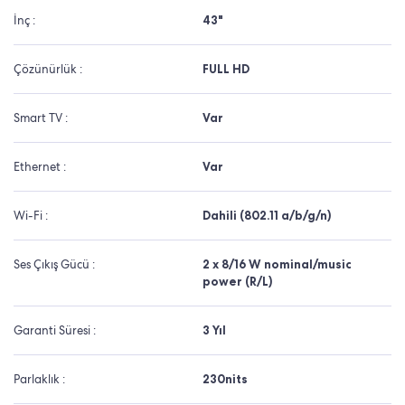
İnç :
43"
Çözünürlük :
FULL HD
Smart TV :
Var
Ethernet :
Var
Wi-Fi :
Dahili (802.11 a/b/g/n)
Ses Çıkış Gücü :
2 x 8/16 W nominal/music
power (R/L)
Garanti Süresi :
3 Yıl
Parlaklık :
230nits