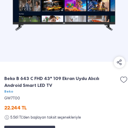
Beko B 643 C FHD 43" 109 Ekran Uydu Alıcılı
Android Smart LED TV
Beko
GW7T00
22.244
TL
5.561 TL'den başlayan taksit seçenekleriyle