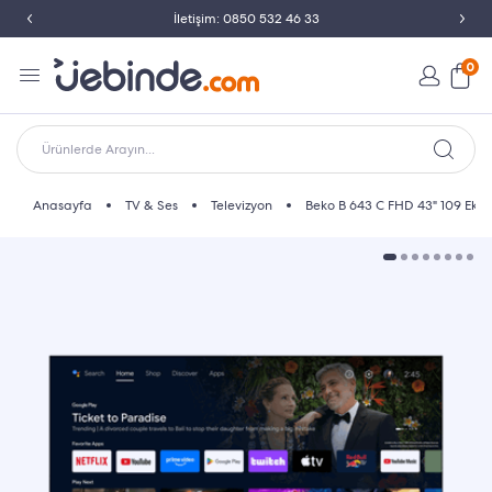
İletişim: 0850 532 46 33
0
Ürünlerde Arayın...
Anasayfa
TV & Ses
Televizyon
Beko B 643 C FHD 43" 109 Ekra