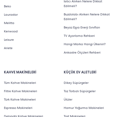
Isıtıcı Alırken Nelere Dikkat
Edilmeli?
Beko
Buzdolabı Alırken Nelere Dikkat
Laurastar
Edilmeli?
Melitta
Beyaz Eşya Enerji Sınıfları
Kenwood
TV Ayarlama Rehberi
Leisure
Hangi Marka Hangi Ülkenin?
Ariete
Ankastre Ölçüleri Rehberi
KAHVE MAKİNELERİ
KÜÇÜK EV ALETLERİ
Tüm Kahve Makineleri
Dikey Süpürgeler
Filtre Kahve Makineleri
Toz Torbalı Süpürgeler
Türk Kahve Makineleri
Ütüler
Espresso Makineleri
Hamur Yoğurma Makineleri
Delonghi Kahve Makineleri
Tost Makineleri