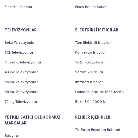
Elektrikli Scooter
Erkek Bakım Setleri
TELEVİZYONLAR
ELEKTRİKLİ ISITICILAR
Beko Televizyonlar
Tüm Elektrikli Isıtıcılar
TCL Televizyonlar
Konvektör Isıtıcılar
Grundig Televizyonlar
Yağlı Radyatörler
43 inç Televizyonlar
Seramik Isıtıcılar
55 inç Televizyonlar
Infrared Isıtıcılar
65 inç Televizyonlar
Delonghi Radias TRRS 1225C
75 inç Televizyonlar
Beko BK II 2000 M
YETKİLİ SATICI OLDUĞUMUZ
REHBER İÇERİKLER
MARKALAR
TV Ekran Boyutları Rehberi
Babyliss