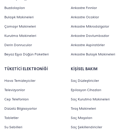
Buzdolapları
Ankastre Fırınlar
Bulaşık Makineleri
Ankastre Ocaklar
Çamaşır Makineleri
Ankastre Mikrodalgalar
Kurutma Makineleri
Ankastre Davlumbazlar
Derin Donrucular
Ankastre Aspiratörler
Beyaz Eşya Düğün Paketleri
Ankastre Bulaşık Makineleri
TÜKETİCİ ELEKTRONİĞİ
KİŞİSEL BAKIM
Hava Temizleyiciler
Saç Düzleştiriciler
Televizyonlar
Epilasyon Cihazları
Cep Telefonları
Saç Kurutma Makineleri
Dizüstü Bilgisayarlar
Tıraş Makineleri
Tabletler
Saç Maşaları
Su Sebilleri
Saç Şekillendiriciler