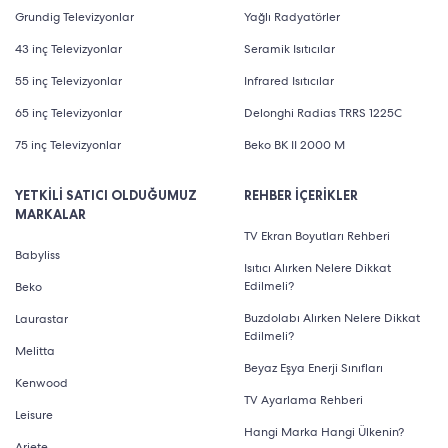
Grundig Televizyonlar
Yağlı Radyatörler
43 inç Televizyonlar
Seramik Isıtıcılar
55 inç Televizyonlar
Infrared Isıtıcılar
65 inç Televizyonlar
Delonghi Radias TRRS 1225C
75 inç Televizyonlar
Beko BK II 2000 M
YETKİLİ SATICI OLDUĞUMUZ
REHBER İÇERİKLER
MARKALAR
TV Ekran Boyutları Rehberi
Babyliss
Isıtıcı Alırken Nelere Dikkat
Edilmeli?
Beko
Buzdolabı Alırken Nelere Dikkat
Laurastar
Edilmeli?
Melitta
Beyaz Eşya Enerji Sınıfları
Kenwood
TV Ayarlama Rehberi
Leisure
Hangi Marka Hangi Ülkenin?
Ariete