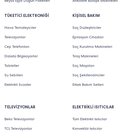
Beyaz Eşya Düğün Paketleri
Ankastre Bulaşık Makineleri
TÜKETİCİ ELEKTRONİĞİ
KİŞİSEL BAKIM
Hava Temizleyiciler
Saç Düzleştiriciler
Televizyonlar
Epilasyon Cihazları
Cep Telefonları
Saç Kurutma Makineleri
Dizüstü Bilgisayarlar
Tıraş Makineleri
Tabletler
Saç Maşaları
Su Sebilleri
Saç Şekillendiriciler
Elektrikli Scooter
Erkek Bakım Setleri
TELEVİZYONLAR
ELEKTRİKLİ ISITICILAR
Beko Televizyonlar
Tüm Elektrikli Isıtıcılar
TCL Televizyonlar
Konvektör Isıtıcılar