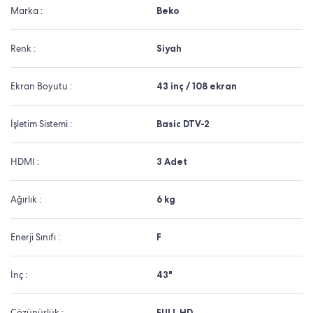
Marka :
Beko
Renk :
Siyah
Ekran Boyutu :
43 inç / 108 ekran
İşletim Sistemi :
Basic DTV-2
HDMI :
3 Adet
Ağırlık :
6 kg
Enerji Sınıfı :
F
İnç :
43"
Çözünürlük :
FULL HD