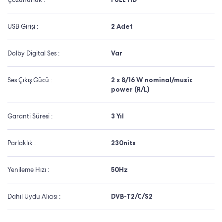
USB Girişi :
2 Adet
Dolby Digital Ses :
Var
Ses Çıkış Gücü :
2 x 8/16 W nominal/music
power (R/L)
Garanti Süresi :
3 Yıl
Parlaklık :
230nits
Yenileme Hızı :
50Hz
Dahil Uydu Alıcısı :
DVB-T2/C/S2