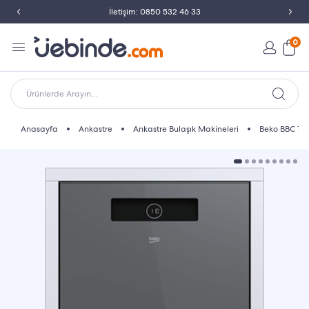
İletişim: 0850 532 46 33
0
Ürünlerde Arayın...
Anasayfa
Ankastre
Ankastre Bulaşık Makineleri
Beko BBC 161