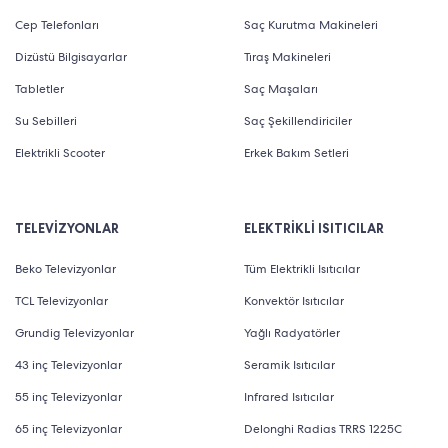
Cep Telefonları
Saç Kurutma Makineleri
Dizüstü Bilgisayarlar
Tıraş Makineleri
Tabletler
Saç Maşaları
Su Sebilleri
Saç Şekillendiriciler
Elektrikli Scooter
Erkek Bakım Setleri
TELEVİZYONLAR
ELEKTRİKLİ ISITICILAR
Beko Televizyonlar
Tüm Elektrikli Isıtıcılar
TCL Televizyonlar
Konvektör Isıtıcılar
Grundig Televizyonlar
Yağlı Radyatörler
43 inç Televizyonlar
Seramik Isıtıcılar
55 inç Televizyonlar
Infrared Isıtıcılar
65 inç Televizyonlar
Delonghi Radias TRRS 1225C