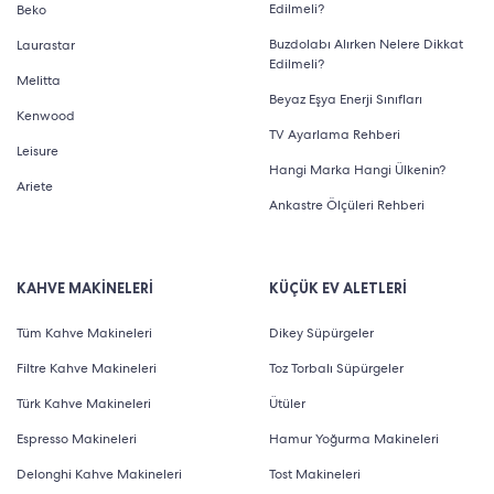
Edilmeli?
Beko
Buzdolabı Alırken Nelere Dikkat
Laurastar
Edilmeli?
Melitta
Beyaz Eşya Enerji Sınıfları
Kenwood
TV Ayarlama Rehberi
Leisure
Hangi Marka Hangi Ülkenin?
Ariete
Ankastre Ölçüleri Rehberi
KAHVE MAKİNELERİ
KÜÇÜK EV ALETLERİ
Tüm Kahve Makineleri
Dikey Süpürgeler
Filtre Kahve Makineleri
Toz Torbalı Süpürgeler
Türk Kahve Makineleri
Ütüler
Espresso Makineleri
Hamur Yoğurma Makineleri
Delonghi Kahve Makineleri
Tost Makineleri