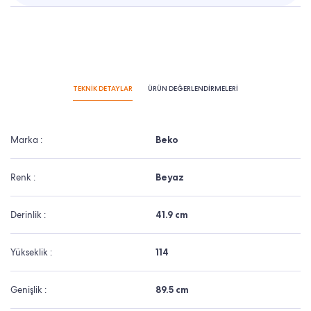
TEKNİK DETAYLAR
ÜRÜN DEĞERLENDİRMELERİ
Marka :
Beko
Renk :
Beyaz
Derinlik :
41.9 cm
Yükseklik :
114
Genişlik :
89.5 cm