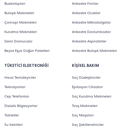
Buzdolapları
Ankastre Fırınlar
Bulaşık Makineleri
Ankastre Ocaklar
Çamaşır Makineleri
Ankastre Mikrodalgalar
Kurutma Makineleri
Ankastre Davlumbazlar
Derin Donrucular
Ankastre Aspiratörler
Beyaz Eşya Düğün Paketleri
Ankastre Bulaşık Makineleri
TÜKETİCİ ELEKTRONİĞİ
KİŞİSEL BAKIM
Hava Temizleyiciler
Saç Düzleştiriciler
Televizyonlar
Epilasyon Cihazları
Cep Telefonları
Saç Kurutma Makineleri
Dizüstü Bilgisayarlar
Tıraş Makineleri
Tabletler
Saç Maşaları
Su Sebilleri
Saç Şekillendiriciler