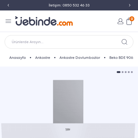
Peşin Fiyatına Taksit İmkanı
0
Ürünlerde Arayın...
Anasayfa
Ankastre
Ankastre Davlumbazlar
Beko BDE 9062 B