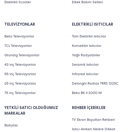
Elektrikli Scooter
Erkek Bakım Setleri
TELEVİZYONLAR
ELEKTRİKLİ ISITICILAR
Beko Televizyonlar
Tüm Elektrikli Isıtıcılar
TCL Televizyonlar
Konvektör Isıtıcılar
Grundig Televizyonlar
Yağlı Radyatörler
43 inç Televizyonlar
Seramik Isıtıcılar
55 inç Televizyonlar
Infrared Isıtıcılar
65 inç Televizyonlar
Delonghi Radias TRRS 1225C
75 inç Televizyonlar
Beko BK II 2000 M
YETKİLİ SATICI OLDUĞUMUZ
REHBER İÇERİKLER
MARKALAR
TV Ekran Boyutları Rehberi
Babyliss
Isıtıcı Alırken Nelere Dikkat