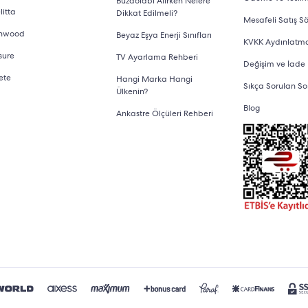
Buzdolabı Alırken Nelere
litta
Dikkat Edilmeli?
Mesafeli Satış S
nwood
Beyaz Eşya Enerji Sınıfları
KVKK Aydınlatm
sure
TV Ayarlama Rehberi
Değişim ve İade
ete
Hangi Marka Hangi
Sıkça Sorulan So
Ülkenin?
Blog
Ankastre Ölçüleri Rehberi