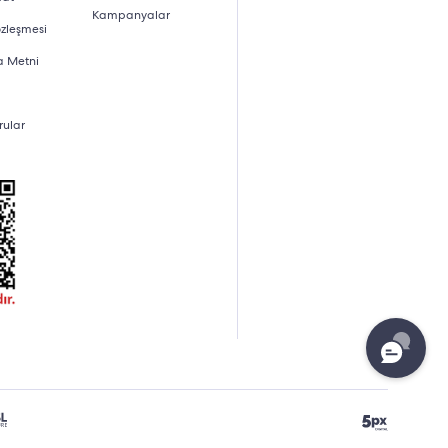
Kampanyalar
özleşmesi
a Metni
rular