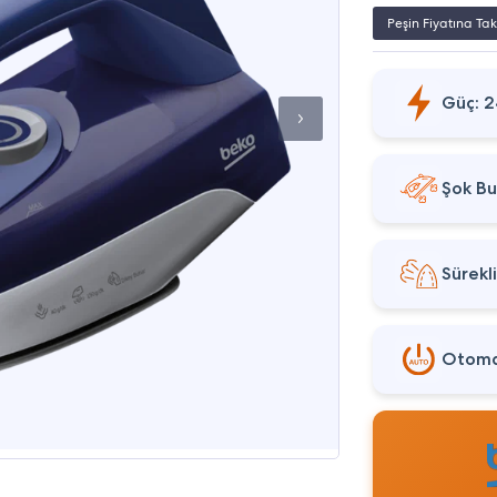
Peşin Fiyatına Tak
Güç: 
Şok Bu
Sürekl
Otoma