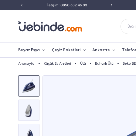
ili Satıcısı
İletişim: 0850 532 46 33
Peşin 
Ürünl
Beyaz Eşya
Çeyiz Paketleri
Ankastre
Telefo
Anasayfa
Küçük Ev Aletleri
Ütü
Buharlı Ütü
Beko BE