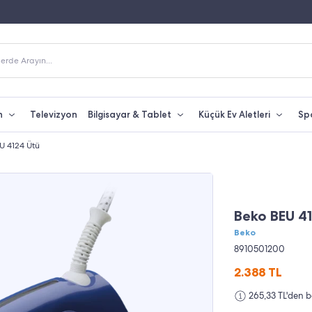
Fiyatına Taksit İmkanı
250 TL Üzeri Alışverişlerde Kargo Bedava
erde Arayın...
n
Televizyon
Bilgisayar & Tablet
Küçük Ev Aletleri
Sp
U 4124 Ütü
Beko BEU 4
Beko
8910501200
2.388
TL
265,33 TL'den b