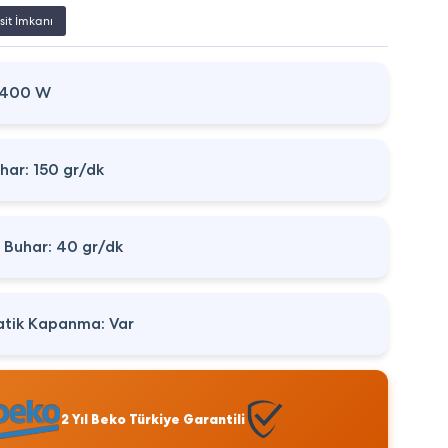
sit İmkanı
2400 W
har: 150 gr/dk
i Buhar: 40 gr/dk
tik Kapanma: Var
2 Yıl Beko Türkiye Garantili