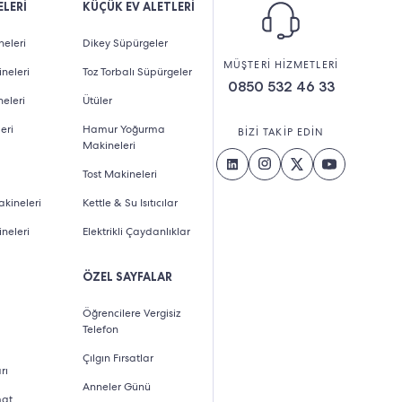
LERİ
KÜÇÜK EV ALETLERİ
eleri
Dikey Süpürgeler
MÜŞTERİ HİZMETLERİ
neleri
Toz Torbalı Süpürgeler
0850 532 46 33
eleri
Ütüler
eri
Hamur Yoğurma
BİZİ TAKİP EDİN
Makineleri
Tost Makineleri
kineleri
Kettle & Su Isıtıcılar
neleri
Elektrikli Çaydanlıklar
ÖZEL SAYFALAR
Öğrencilere Vergisiz
Telefon
Çılgın Fırsatlar
rı
Anneler Günü
mat