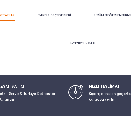
DETAYLAR
TAKSİT SEÇENEKLERİ
ÜRÜN DEĞERLENDİRME
Garanti Süresi :
RESMİ SATICI
HIZLI TESLİMAT
etkili Servis & Türkiye Distribütör
Siparişleriniz en geç ert
arantisi
kargoya verilir