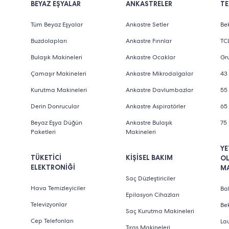
BEYAZ EŞYALAR
ANKASTRELER
TE
Tüm Beyaz Eşyalar
Ankastre Setler
Bek
Buzdolapları
Ankastre Fırınlar
TCL
Bulaşık Makineleri
Ankastre Ocaklar
Gru
Çamaşır Makineleri
Ankastre Mikrodalgalar
43 
Kurutma Makineleri
Ankastre Davlumbazlar
55 
Derin Donrucular
Ankastre Aspiratörler
65 
Beyaz Eşya Düğün
Ankastre Bulaşık
75 
Paketleri
Makineleri
YE
TÜKETİCİ
KİŞİSEL BAKIM
O
ELEKTRONİĞİ
M
Saç Düzleştiriciler
Hava Temizleyiciler
Bab
Epilasyon Cihazları
Televizyonlar
Be
Saç Kurutma Makineleri
Cep Telefonları
La
Tıraş Makineleri