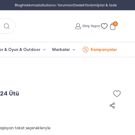
Yetkili Servis & Türkiye Distribütör Garantisi
Blog
Hakkımızda
Kullanıcı Yorumları
Destek
Yardım
Türkiye'nin En Büyük Beko Yet
İptal & İade
0
Giriş Yapın
or & Oyun & Outdoor
Markalar
Kampanyalar
124 Ütü
aşlayan taksit seçenekleriyle