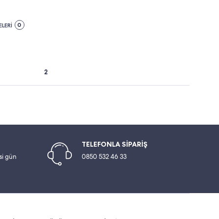
0
LERİ
2
TELEFONLA SİPARİŞ
esi gün
0850 532 46 33