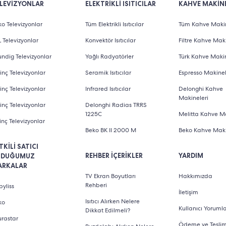
LEVİZYONLAR
ELEKTRİKLİ ISITICILAR
KAHVE MAKİNE
o Televizyonlar
Tüm Elektrikli Isıtıcılar
Tüm Kahve Makin
 Televizyonlar
Konvektör Isıtıcılar
Filtre Kahve Maki
ndig Televizyonlar
Yağlı Radyatörler
Türk Kahve Makin
inç Televizyonlar
Seramik Isıtıcılar
Espresso Makinel
inç Televizyonlar
Infrared Isıtıcılar
Delonghi Kahve
Makineleri
inç Televizyonlar
Delonghi Radias TRRS
1225C
Melitta Kahve Ma
inç Televizyonlar
Beko BK II 2000 M
Beko Kahve Maki
TKİLİ SATICI
REHBER İÇERİKLER
YARDIM
LDUĞUMUZ
ARKALAR
TV Ekran Boyutları
Hakkımızda
Rehberi
yliss
İletişim
Isıtıcı Alırken Nelere
ko
Kullanıcı Yorumla
Dikkat Edilmeli?
urastar
Ödeme ve Tesli