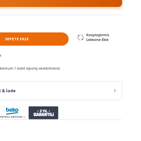
Karşılaştırma
SEPETE EKLE
Listesine Ekle
A
imum 1 adet sipariş verebilirsiniz
t & İade