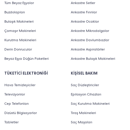
Tüm Beyaz Eşyalar
Ankastre Setler
Buzdolapları
Ankastre Fırınlar
Bulaşık Makineleri
Ankastre Ocaklar
Çamaşır Makineleri
Ankastre Mikrodalgalar
Kurutma Makineleri
Ankastre Davlumbazlar
Derin Donrucular
Ankastre Aspiratörler
Beyaz Eşya Düğün Paketleri
Ankastre Bulaşık Makineleri
TÜKETİCİ ELEKTRONİĞİ
KİŞİSEL BAKIM
Hava Temizleyiciler
Saç Düzleştiriciler
Televizyonlar
Epilasyon Cihazları
Cep Telefonları
Saç Kurutma Makineleri
Dizüstü Bilgisayarlar
Tıraş Makineleri
Tabletler
Saç Maşaları