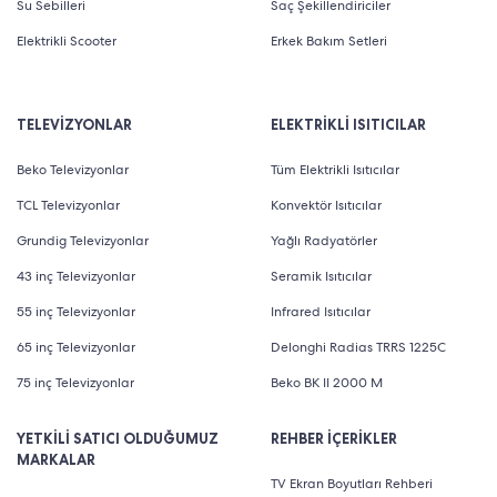
Su Sebilleri
Saç Şekillendiriciler
Elektrikli Scooter
Erkek Bakım Setleri
TELEVİZYONLAR
ELEKTRİKLİ ISITICILAR
Beko Televizyonlar
Tüm Elektrikli Isıtıcılar
TCL Televizyonlar
Konvektör Isıtıcılar
Grundig Televizyonlar
Yağlı Radyatörler
43 inç Televizyonlar
Seramik Isıtıcılar
55 inç Televizyonlar
Infrared Isıtıcılar
65 inç Televizyonlar
Delonghi Radias TRRS 1225C
75 inç Televizyonlar
Beko BK II 2000 M
YETKİLİ SATICI OLDUĞUMUZ
REHBER İÇERİKLER
MARKALAR
TV Ekran Boyutları Rehberi