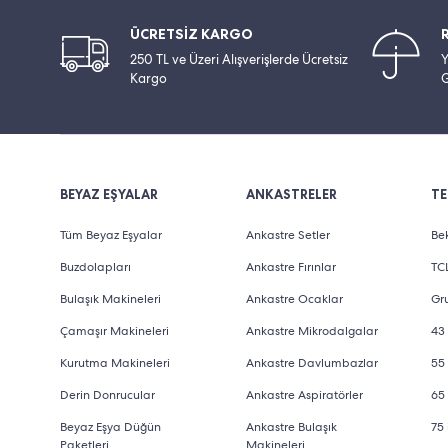
ÜCRETSİZ KARGO
250 TL ve Üzeri Alışverişlerde Ücretsiz
Y
Kargo
G
BEYAZ EŞYALAR
ANKASTRELER
TE
Tüm Beyaz Eşyalar
Ankastre Setler
Bek
Buzdolapları
Ankastre Fırınlar
TCL
Bulaşık Makineleri
Ankastre Ocaklar
Gru
Çamaşır Makineleri
Ankastre Mikrodalgalar
43 
Kurutma Makineleri
Ankastre Davlumbazlar
55 
Derin Donrucular
Ankastre Aspiratörler
65 
Beyaz Eşya Düğün
Ankastre Bulaşık
75 
Paketleri
Makineleri