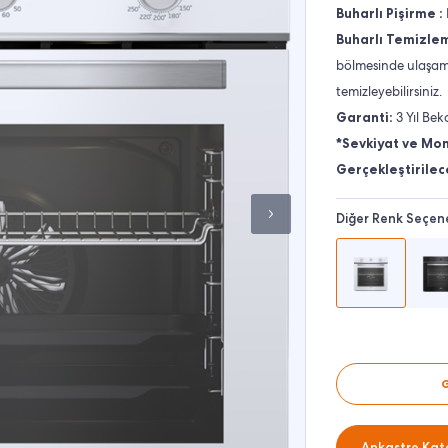
Buharlı Pişirme :
Buharlı Temizle
bölmesinde ulaşama
temizleyebilirsiniz.
Garanti:
3 Yıl Bek
*Sevkiyat ve Mon
Gerçekleştirilec
Diğer Renk Seçene
Ankastre Kate