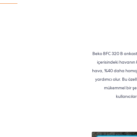
Beko BFC 320 B ankastre 
içerisindeki havanın 
hava, %40 daha homoje
yardımcı olur. Bu özel
mükemmel bir şeki
kullanıcıla