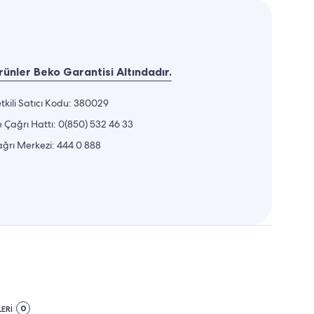
ünler Beko Garantisi Altındadır.
tkili Satıcı Kodu: 380029
 Çağrı Hattı:
0(850) 532 46 33
ğrı Merkezi:
444 0 888
0
ERİ