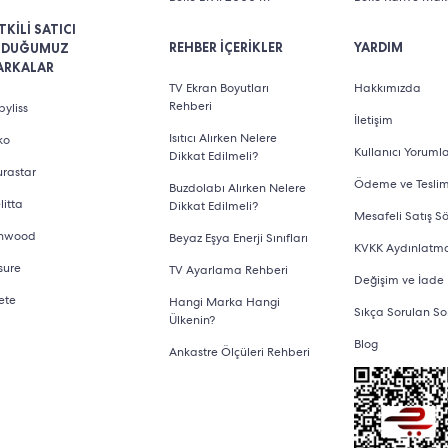
TKİLİ SATICI
REHBER İÇERİKLER
YARDIM
LDUĞUMUZ
ARKALAR
TV Ekran Boyutları
Hakkımızda
Rehberi
yliss
İletişim
Isıtıcı Alırken Nelere
ko
Kullanıcı Yorumla
Dikkat Edilmeli?
urastar
Ödeme ve Tesli
Buzdolabı Alırken Nelere
litta
Dikkat Edilmeli?
Mesafeli Satış S
nwood
Beyaz Eşya Enerji Sınıfları
KVKK Aydınlatm
sure
TV Ayarlama Rehberi
Değişim ve İade
ete
Hangi Marka Hangi
Sıkça Sorulan So
Ülkenin?
Blog
Ankastre Ölçüleri Rehberi