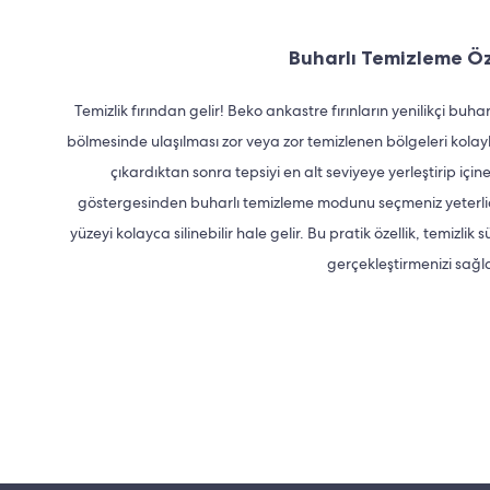
Buharlı Temizleme Öz
Temizlik fırından gelir! Beko ankastre fırınların yenilikçi buhar
bölmesinde ulaşılması zor veya zor temizlenen bölgeleri kolaylı
çıkardıktan sonra tepsiyi en alt seviyeye yerleştirip için
göstergesinden buharlı temizleme modunu seçmeniz yeterlidi
yüzeyi kolayca silinebilir hale gelir. Bu pratik özellik, temizlik s
gerçekleştirmenizi sağla