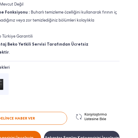
Mevcut Değil
me Fonksiyonu :
Buharlı temizleme özelliğini kullanarak fırının iç
dığınız veya zor temizlediğiniz bölümleri kolaylıkla
o Türkiye Garantili
taj Beko Yetkili Servisi Tarafından Ücretsiz
ektir
.
kleri
Karşılaştırma
GELİNCE HABER VER
Listesine Ekle
gorisini İnceleyin
Ankastre Fırınlar Kategorisini İnceleyin