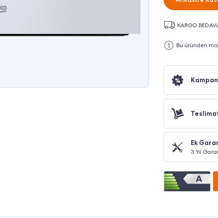
KARGO BEDAV
Bu üründen maks
Kampan
Teslima
Ek Garan
3 Yıl Gara