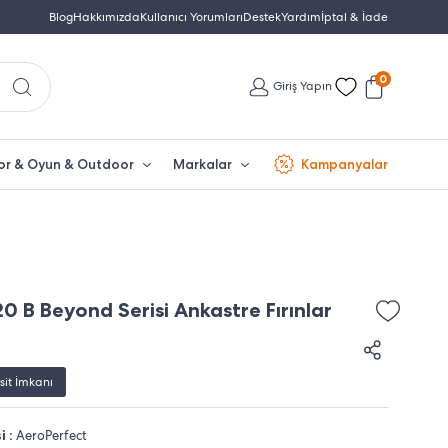
Yetkili Servis & Türkiye Distribütör Garantisi
Blog
Hakkımızda
Kullanıcı Yorumları
Destek
Yardım
Türkiye'nin En Büyük Beko Yet
İptal & İade
0
Giriş Yapın
or & Oyun & Outdoor
Markalar
Kampanyalar
0 B Beyond Serisi Ankastre Fırınlar
sit İmkanı
i :
AeroPerfect