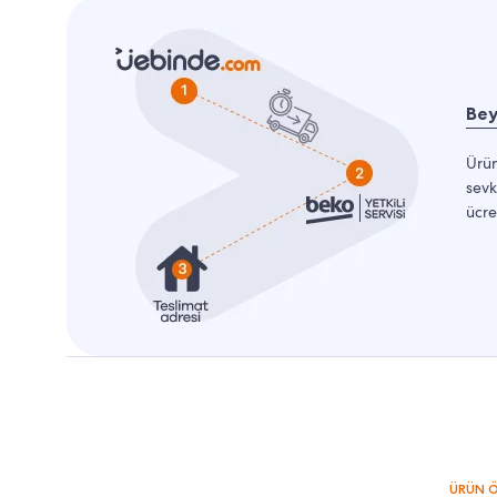
Bey
Ürün
sevk
ücre
ÜRÜN Ö