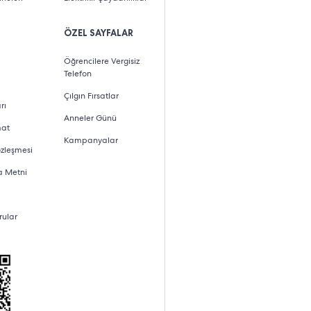
ÖZEL SAYFALAR
Öğrencilere Vergisiz
Telefon
Çılgın Fırsatlar
rı
Anneler Günü
mat
Kampanyalar
özleşmesi
a Metni
rular