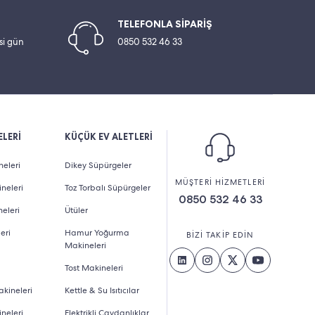
TELEFONLA SİPARİŞ
esi gün
0850 532 46 33
LERİ
KÜÇÜK EV ALETLERİ
eleri
Dikey Süpürgeler
MÜŞTERİ HİZMETLERİ
neleri
Toz Torbalı Süpürgeler
0850 532 46 33
eleri
Ütüler
eri
Hamur Yoğurma
BİZİ TAKİP EDİN
Makineleri
Tost Makineleri
kineleri
Kettle & Su Isıtıcılar
neleri
Elektrikli Çaydanlıklar