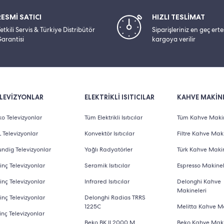
RESMİ SATICI
HIZLI TESLİMAT
etkili Servis & Türkiye Distribütör
Siparişleriniz en geç ert
arantisi
kargoya verilir
LEVİZYONLAR
ELEKTRİKLİ ISITICILAR
KAHVE MAKİNE
o Televizyonlar
Tüm Elektrikli Isıtıcılar
Tüm Kahve Makin
 Televizyonlar
Konvektör Isıtıcılar
Filtre Kahve Maki
ndig Televizyonlar
Yağlı Radyatörler
Türk Kahve Makin
inç Televizyonlar
Seramik Isıtıcılar
Espresso Makinel
inç Televizyonlar
Infrared Isıtıcılar
Delonghi Kahve
Makineleri
inç Televizyonlar
Delonghi Radias TRRS
1225C
Melitta Kahve Ma
inç Televizyonlar
Beko BK II 2000 M
Beko Kahve Maki