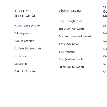
YE
TÜKETİCİ
KİŞİSEL BAKIM
O
ELEKTRONİĞİ
M
Saç Düzleştiriciler
Hava Temizleyiciler
Bab
Epilasyon Cihazları
Televizyonlar
Be
Saç Kurutma Makineleri
Cep Telefonları
La
Tıraş Makineleri
Dizüstü Bilgisayarlar
Me
Saç Maşaları
Tabletler
Ke
Saç Şekillendiriciler
Su Sebilleri
Lei
Erkek Bakım Setleri
Elektrikli Scooter
Ari