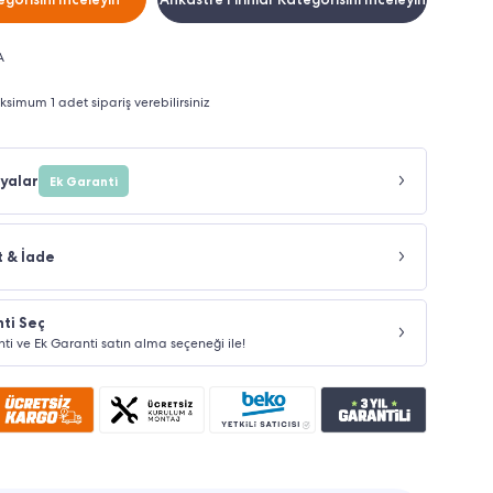
A
imum 1 adet sipariş verebilirsiniz
yalar
Ek Garanti
t & İade
ti Seç
nti ve Ek Garanti satın alma seçeneği ile!