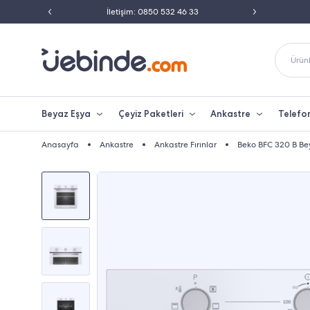
ili Satıcısı
İletişim: 0850 532 46 33
Peşin 
Ürünl
Beyaz Eşya
Çeyiz Paketleri
Ankastre
Telefo
Anasayfa
Ankastre
Ankastre Fırınlar
Beko BFC 320 B Bey