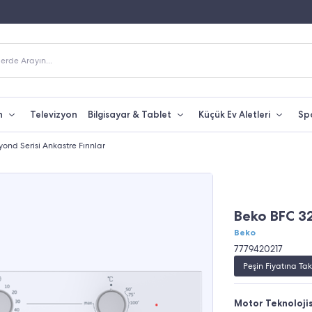
Fiyatına Taksit İmkanı
250 TL Üzeri Alışverişlerde Kargo Bedava
erde Arayın...
n
Televizyon
Bilgisayar & Tablet
Küçük Ev Aletleri
Sp
ond Serisi Ankastre Fırınlar
Beko BFC 32
Beko
7779420217
Peşin Fiyatına Tak
Motor Teknolojis