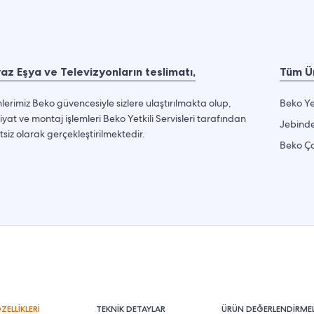
az Eşya ve Televizyonların teslimatı,
Tüm Ür
lerimiz Beko güvencesiyle sizlere ulaştırılmakta olup,
Beko Ye
iyat ve montaj işlemleri Beko Yetkili Servisleri tarafından
Jebinde
tsiz olarak gerçekleştirilmektedir.
Beko Ça
ZELLİKLERİ
TEKNİK DETAYLAR
ÜRÜN DEĞERLENDİRMEL