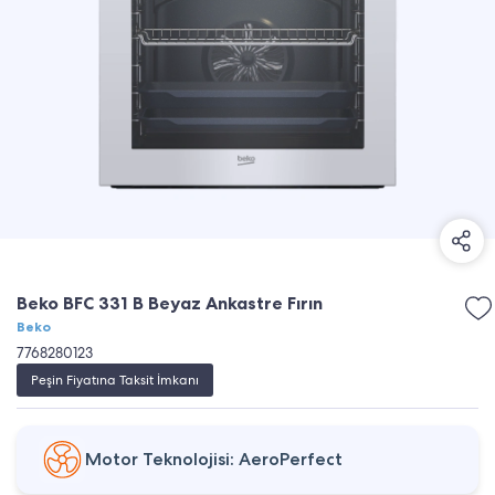
Beko BFC 331 B Beyaz Ankastre Fırın
Beko
7768280123
Peşin Fiyatına Taksit İmkanı
Motor Teknolojisi: AeroPerfect