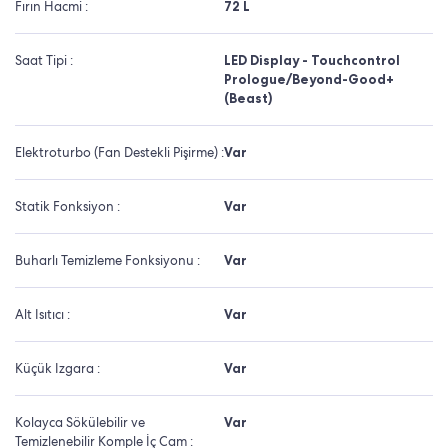
Fırın Hacmi :
72 L
Saat Tipi :
LED Display - Touchcontrol
Prologue/Beyond-Good+
(Beast)
Elektroturbo (Fan Destekli Pişirme) :
Var
Statik Fonksiyon :
Var
Buharlı Temizleme Fonksiyonu :
Var
Alt Isıtıcı :
Var
Küçük Izgara :
Var
Kolayca Sökülebilir ve
Var
Temizlenebilir Komple İç Cam :