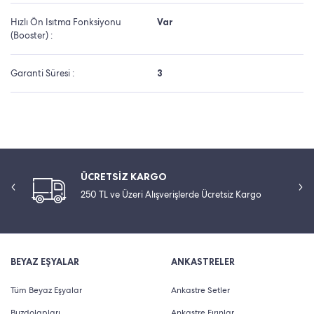
Hızlı Ön Isıtma Fonksiyonu
Var
(Booster) :
Garanti Süresi :
3
ÜCRETSİZ KARGO
250 TL ve Üzeri Alışverişlerde Ücretsiz Kargo
BEYAZ EŞYALAR
ANKASTRELER
Tüm Beyaz Eşyalar
Ankastre Setler
Buzdolapları
Ankastre Fırınlar