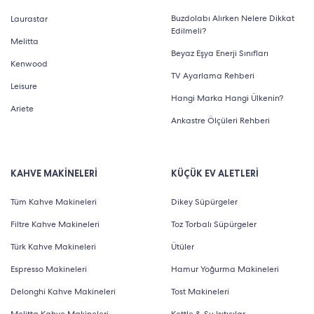
Buzdolabı Alırken Nelere Dikkat
Laurastar
Edilmeli?
Melitta
Beyaz Eşya Enerji Sınıfları
Kenwood
TV Ayarlama Rehberi
Leisure
Hangi Marka Hangi Ülkenin?
Ariete
Ankastre Ölçüleri Rehberi
KAHVE MAKİNELERİ
KÜÇÜK EV ALETLERİ
Tüm Kahve Makineleri
Dikey Süpürgeler
Filtre Kahve Makineleri
Toz Torbalı Süpürgeler
Türk Kahve Makineleri
Ütüler
Espresso Makineleri
Hamur Yoğurma Makineleri
Delonghi Kahve Makineleri
Tost Makineleri