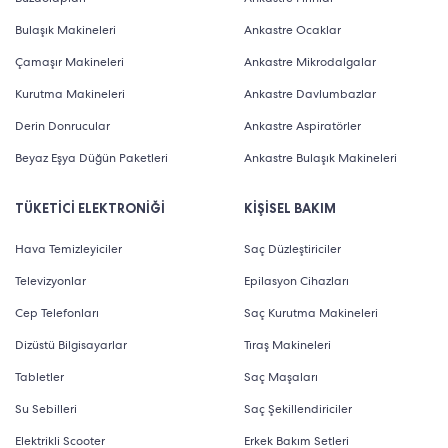
Bulaşık Makineleri
Ankastre Ocaklar
Çamaşır Makineleri
Ankastre Mikrodalgalar
Kurutma Makineleri
Ankastre Davlumbazlar
Derin Donrucular
Ankastre Aspiratörler
Beyaz Eşya Düğün Paketleri
Ankastre Bulaşık Makineleri
TÜKETİCİ ELEKTRONİĞİ
KİŞİSEL BAKIM
Hava Temizleyiciler
Saç Düzleştiriciler
Televizyonlar
Epilasyon Cihazları
Cep Telefonları
Saç Kurutma Makineleri
Dizüstü Bilgisayarlar
Tıraş Makineleri
Tabletler
Saç Maşaları
Su Sebilleri
Saç Şekillendiriciler
Elektrikli Scooter
Erkek Bakım Setleri