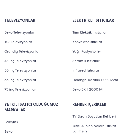
TELEVİZYONLAR
ELEKTRİKLİ ISITICILAR
Beko Televizyonlar
Tüm Elektrikli Isıtıcılar
TCL Televizyonlar
Konvektör Isıtıcılar
Grundig Televizyonlar
Yağlı Radyatörler
43 inç Televizyonlar
Seramik Isıtıcılar
55 inç Televizyonlar
Infrared Isıtıcılar
65 inç Televizyonlar
Delonghi Radias TRRS 1225C
75 inç Televizyonlar
Beko BK II 2000 M
YETKİLİ SATICI OLDUĞUMUZ
REHBER İÇERİKLER
MARKALAR
TV Ekran Boyutları Rehberi
Babyliss
Isıtıcı Alırken Nelere Dikkat
Edilmeli?
Beko