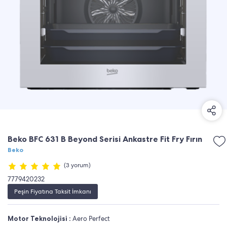
Beko BFC 631 B Beyond Serisi Ankastre Fit Fry Fırın
Beko
(3 yorum)
7779420232
Peşin Fiyatına Taksit İmkanı
Motor Teknolojisi :
Aero Perfect