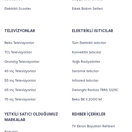
Elektrikli Scooter
Erkek Bakım Setleri
TELEVİZYONLAR
ELEKTRİKLİ ISITICILAR
Beko Televizyonlar
Tüm Elektrikli Isıtıcılar
TCL Televizyonlar
Konvektör Isıtıcılar
Grundig Televizyonlar
Yağlı Radyatörler
43 inç Televizyonlar
Seramik Isıtıcılar
55 inç Televizyonlar
Infrared Isıtıcılar
65 inç Televizyonlar
Delonghi Radias TRRS 1225C
75 inç Televizyonlar
Beko BK II 2000 M
YETKİLİ SATICI OLDUĞUMUZ
REHBER İÇERİKLER
MARKALAR
TV Ekran Boyutları Rehberi
Babyliss