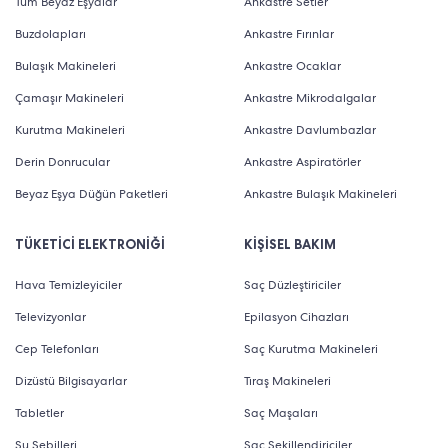
Tüm Beyaz Eşyalar
Ankastre Setler
Buzdolapları
Ankastre Fırınlar
Bulaşık Makineleri
Ankastre Ocaklar
Çamaşır Makineleri
Ankastre Mikrodalgalar
Kurutma Makineleri
Ankastre Davlumbazlar
Derin Donrucular
Ankastre Aspiratörler
Beyaz Eşya Düğün Paketleri
Ankastre Bulaşık Makineleri
TÜKETİCİ ELEKTRONİĞİ
KİŞİSEL BAKIM
Hava Temizleyiciler
Saç Düzleştiriciler
Televizyonlar
Epilasyon Cihazları
Cep Telefonları
Saç Kurutma Makineleri
Dizüstü Bilgisayarlar
Tıraş Makineleri
Tabletler
Saç Maşaları
Su Sebilleri
Saç Şekillendiriciler