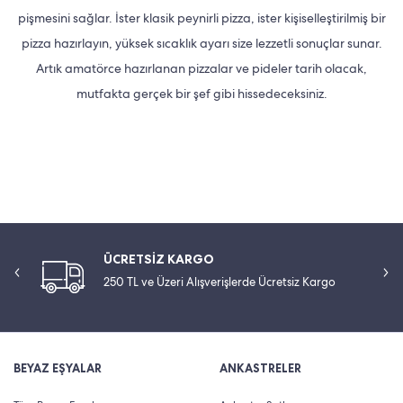
pişmesini sağlar. İster klasik peynirli pizza, ister kişiselleştirilmiş bir
pizza hazırlayın, yüksek sıcaklık ayarı size lezzetli sonuçlar sunar.
Artık amatörce hazırlanan pizzalar ve pideler tarih olacak,
mutfakta gerçek bir şef gibi hissedeceksiniz.
ÜCRETSİZ KARGO
250 TL ve Üzeri Alışverişlerde Ücretsiz Kargo
BEYAZ EŞYALAR
ANKASTRELER