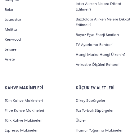
Isıtıcı Alırken Nelere Dikkat
Edilmeli?
Beko
Buzdolabı Alırken Nelere Dikkat
Laurastar
Edilmeli?
Melitta
Beyaz Eşya Enerji Sınıfları
Kenwood
TV Ayarlama Rehberi
Leisure
Hangi Marka Hangi Ülkenin?
Ariete
Ankastre Ölçüleri Rehberi
KAHVE MAKİNELERİ
KÜÇÜK EV ALETLERİ
Tüm Kahve Makineleri
Dikey Süpürgeler
Filtre Kahve Makineleri
Toz Torbalı Süpürgeler
Türk Kahve Makineleri
Ütüler
Espresso Makineleri
Hamur Yoğurma Makineleri