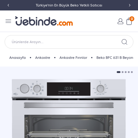
İletişim: 0850 532 46 33
0
Ürünlerde Arayın...
Anasayfa
Ankastre
Ankastre Fırınlar
Beko BFC 631 B Beyond Ser