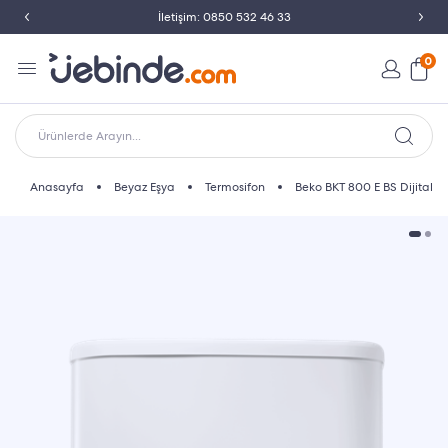
İletişim: 0850 532 46 33
0
Ürünlerde Arayın...
Anasayfa
Beyaz Eşya
Termosifon
Beko BKT 800 E BS Dijital T