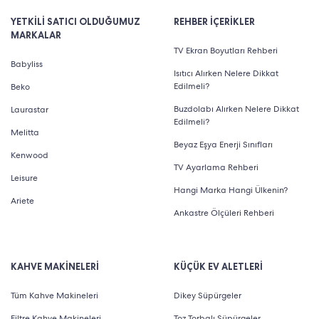
YETKİLİ SATICI OLDUĞUMUZ
REHBER İÇERİKLER
MARKALAR
TV Ekran Boyutları Rehberi
Babyliss
Isıtıcı Alırken Nelere Dikkat
Edilmeli?
Beko
Buzdolabı Alırken Nelere Dikkat
Laurastar
Edilmeli?
Melitta
Beyaz Eşya Enerji Sınıfları
Kenwood
TV Ayarlama Rehberi
Leisure
Hangi Marka Hangi Ülkenin?
Ariete
Ankastre Ölçüleri Rehberi
KAHVE MAKİNELERİ
KÜÇÜK EV ALETLERİ
Tüm Kahve Makineleri
Dikey Süpürgeler
Filtre Kahve Makineleri
Toz Torbalı Süpürgeler