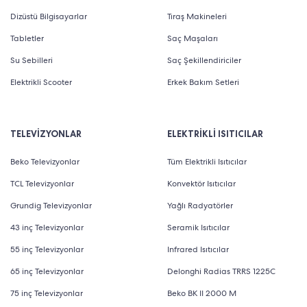
Dizüstü Bilgisayarlar
Tıraş Makineleri
Tabletler
Saç Maşaları
Su Sebilleri
Saç Şekillendiriciler
Elektrikli Scooter
Erkek Bakım Setleri
TELEVİZYONLAR
ELEKTRİKLİ ISITICILAR
Beko Televizyonlar
Tüm Elektrikli Isıtıcılar
TCL Televizyonlar
Konvektör Isıtıcılar
Grundig Televizyonlar
Yağlı Radyatörler
43 inç Televizyonlar
Seramik Isıtıcılar
55 inç Televizyonlar
Infrared Isıtıcılar
65 inç Televizyonlar
Delonghi Radias TRRS 1225C
75 inç Televizyonlar
Beko BK II 2000 M