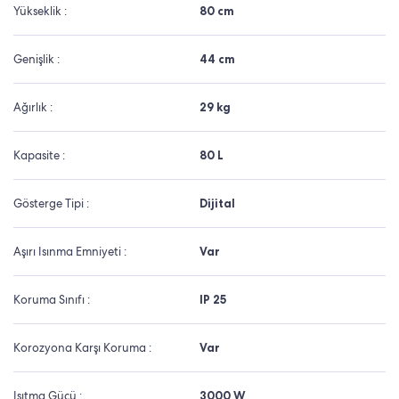
Yükseklik :
80 cm
Genişlik :
44 cm
Ağırlık :
29 kg
Kapasite :
80 L
Gösterge Tipi :
Dijital
Aşırı Isınma Emniyeti :
Var
Koruma Sınıfı :
IP 25
Korozyona Karşı Koruma :
Var
Isıtma Gücü :
3000 W