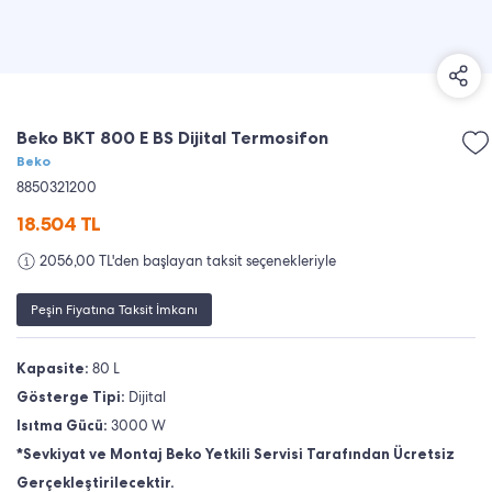
Beko BKT 800 E BS Dijital Termosifon
Beko
8850321200
18.504
TL
2056,00 TL'den başlayan taksit seçenekleriyle
Peşin Fiyatına Taksit İmkanı
Kapasite:
80 L
Gösterge Tipi:
Dijital
Isıtma Gücü:
3000 W
*Sevkiyat ve Montaj Beko Yetkili Servisi Tarafından Ücretsiz
Gerçekleştirilecektir.