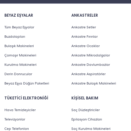
BEYAZ EŞYALAR
ANKASTRELER
Tüm Beyaz Eşyalar
Ankastre Setler
Buzdolapları
Ankastre Fırınlar
Bulaşık Makineleri
Ankastre Ocaklar
Çamaşır Makineleri
Ankastre Mikrodalgalar
Kurutma Makineleri
Ankastre Davlumbazlar
Derin Donrucular
Ankastre Aspiratörler
Beyaz Eşya Düğün Paketleri
Ankastre Bulaşık Makineleri
TÜKETİCİ ELEKTRONİĞİ
KİŞİSEL BAKIM
Hava Temizleyiciler
Saç Düzleştiriciler
Televizyonlar
Epilasyon Cihazları
Cep Telefonları
Saç Kurutma Makineleri