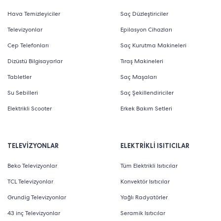
Hava Temizleyiciler
Saç Düzleştiriciler
Televizyonlar
Epilasyon Cihazları
Cep Telefonları
Saç Kurutma Makineleri
Dizüstü Bilgisayarlar
Tıraş Makineleri
Tabletler
Saç Maşaları
Su Sebilleri
Saç Şekillendiriciler
Elektrikli Scooter
Erkek Bakım Setleri
TELEVİZYONLAR
ELEKTRİKLİ ISITICILAR
Beko Televizyonlar
Tüm Elektrikli Isıtıcılar
TCL Televizyonlar
Konvektör Isıtıcılar
Grundig Televizyonlar
Yağlı Radyatörler
43 inç Televizyonlar
Seramik Isıtıcılar