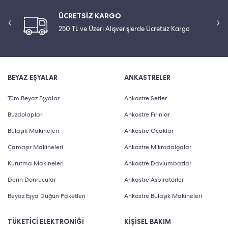
ÜCRETSİZ KARGO
250 TL ve Üzeri Alışverişlerde Ücretsiz Kargo
BEYAZ EŞYALAR
ANKASTRELER
Tüm Beyaz Eşyalar
Ankastre Setler
Buzdolapları
Ankastre Fırınlar
Bulaşık Makineleri
Ankastre Ocaklar
Çamaşır Makineleri
Ankastre Mikrodalgalar
Kurutma Makineleri
Ankastre Davlumbazlar
Derin Donrucular
Ankastre Aspiratörler
Beyaz Eşya Düğün Paketleri
Ankastre Bulaşık Makineleri
TÜKETİCİ ELEKTRONİĞİ
KİŞİSEL BAKIM