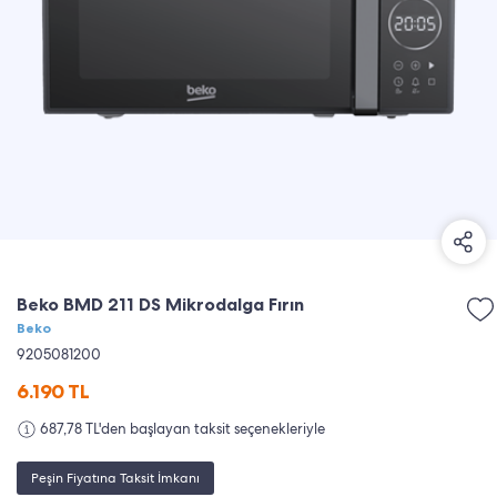
Beko BMD 211 DS Mikrodalga Fırın
Beko
9205081200
6.190
TL
687,78 TL'den başlayan taksit seçenekleriyle
Peşin Fiyatına Taksit İmkanı