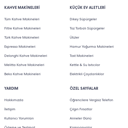
KAHVE MAKİNELERİ
KÜÇÜK EV ALETLERİ
Tüm Kahve Makineleri
Dikey Süpürgeler
Filtre Kahve Makineleri
Toz Torbalı Süpürgeler
Türk Kahve Makineleri
Ütüler
Espresso Makineleri
Hamur Yoğurma Makineleri
Delonghi Kahve Makineleri
Tost Makineleri
Melitta Kahve Makineleri
Kettle & Su Isıtıcılar
Beko Kahve Makineleri
Elektrikli Çaydanlıklar
YARDIM
ÖZEL SAYFALAR
Hakkımızda
Öğrencilere Vergisiz Telefon
İletişim
Çılgın Fırsatlar
Kullanıcı Yorumları
Anneler Günü
Ödeme ve Teslimat
Kampanyalar