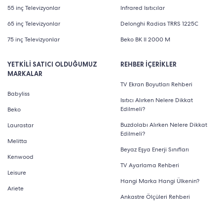
55 inç Televizyonlar
Infrared Isıtıcılar
65 inç Televizyonlar
Delonghi Radias TRRS 1225C
75 inç Televizyonlar
Beko BK II 2000 M
YETKİLİ SATICI OLDUĞUMUZ
REHBER İÇERİKLER
MARKALAR
TV Ekran Boyutları Rehberi
Babyliss
Isıtıcı Alırken Nelere Dikkat
Edilmeli?
Beko
Buzdolabı Alırken Nelere Dikkat
Laurastar
Edilmeli?
Melitta
Beyaz Eşya Enerji Sınıfları
Kenwood
TV Ayarlama Rehberi
Leisure
Hangi Marka Hangi Ülkenin?
Ariete
Ankastre Ölçüleri Rehberi