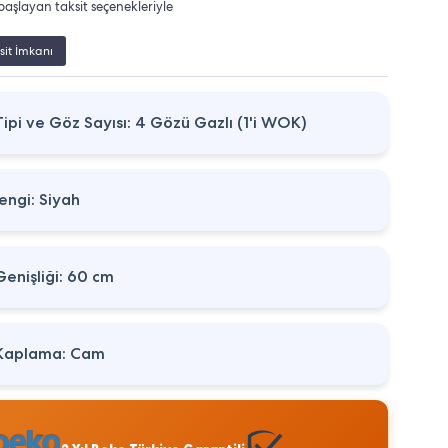
başlayan taksit seçenekleriyle
sit İmkanı
ipi ve Göz Sayısı: 4 Gözü Gazlı (1'i WOK)
engi: Siyah
enişliği: 60 cm
Kaplama: Cam