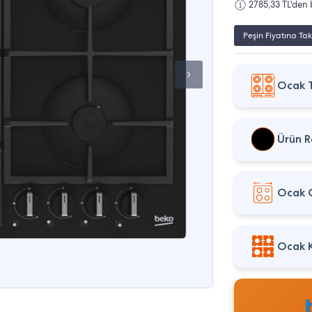
2785,33 TL'den 
Peşin Fiyatına Tak
Ocak T
Ürün R
Ocak G
Ocak 