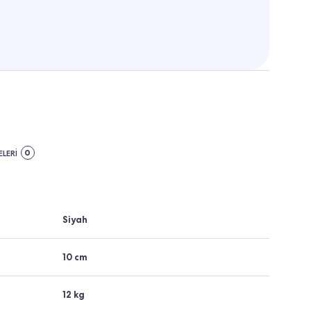
0
LERİ
Siyah
10 cm
12 kg