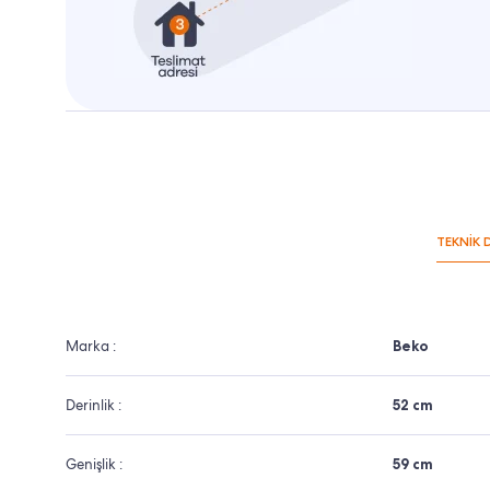
TEKNİK 
Marka :
Beko
Derinlik :
52 cm
Genişlik :
59 cm