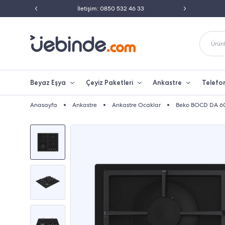
ili Satıcısı
İletişim: 0850 532 46 33
Peşin 
Ürünl
Beyaz Eşya
Çeyiz Paketleri
Ankastre
Telefo
Anasayfa
Ankastre
Ankastre Ocaklar
Beko BOCD DA 60