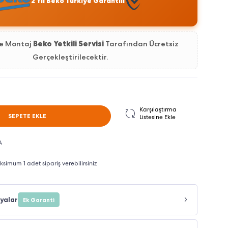
2 Yıl Beko Türkiye Garantili
ve Montaj
Beko Yetkili Servisi
Tarafından Ücretsiz
Gerçekleştirilecektir.
Karşılaştırma
SEPETE EKLE
Listesine Ekle
A
imum 1 adet sipariş verebilirsiniz
yalar
Ek Garanti