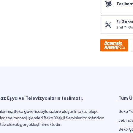
Teslima
Ek Garan
2 Yıl Yıl 
az Eşya ve Televizyonların teslimatı,
Tüm Ür
lerimiz Beko güvencesiyle sizlere ulaştırılmakta olup,
Beko Ye
iyat ve montaj işlemleri Beko Yetkili Servisleri tarafından
Jebinde
tsiz olarak gerçekleştirilmektedir.
Beko Ça