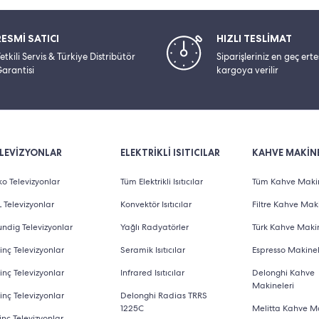
RESMİ SATICI
HIZLI TESLİMAT
etkili Servis & Türkiye Distribütör
Siparişleriniz en geç ert
arantisi
kargoya verilir
LEVİZYONLAR
ELEKTRİKLİ ISITICILAR
KAHVE MAKİNE
o Televizyonlar
Tüm Elektrikli Isıtıcılar
Tüm Kahve Makin
 Televizyonlar
Konvektör Isıtıcılar
Filtre Kahve Maki
ndig Televizyonlar
Yağlı Radyatörler
Türk Kahve Makin
inç Televizyonlar
Seramik Isıtıcılar
Espresso Makinel
inç Televizyonlar
Infrared Isıtıcılar
Delonghi Kahve
Makineleri
inç Televizyonlar
Delonghi Radias TRRS
1225C
Melitta Kahve Ma
inç Televizyonlar