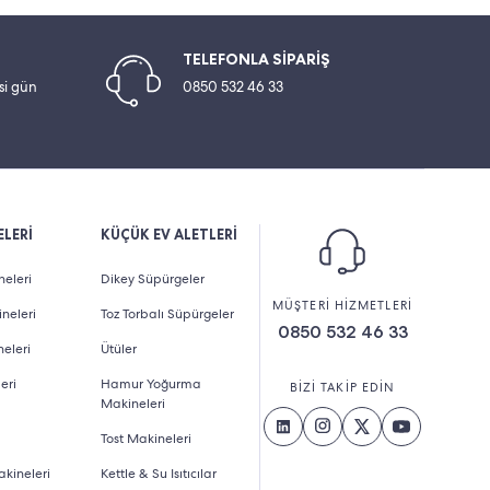
TELEFONLA SİPARİŞ
esi gün
0850 532 46 33
LERİ
KÜÇÜK EV ALETLERİ
eleri
Dikey Süpürgeler
MÜŞTERİ HİZMETLERİ
neleri
Toz Torbalı Süpürgeler
0850 532 46 33
eleri
Ütüler
eri
Hamur Yoğurma
BİZİ TAKİP EDİN
Makineleri
Tost Makineleri
kineleri
Kettle & Su Isıtıcılar