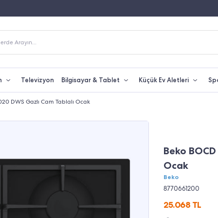
Fiyatına Taksit İmkanı
250 TL Üzeri Alışverişlerde Kargo Bedava
erde Arayın...
n
Televizyon
Bilgisayar & Tablet
Küçük Ev Aletleri
Sp
20 DWS Gazlı Cam Tablalı Ocak
Beko BOCD 
Ocak
Beko
8770661200
25.068
TL