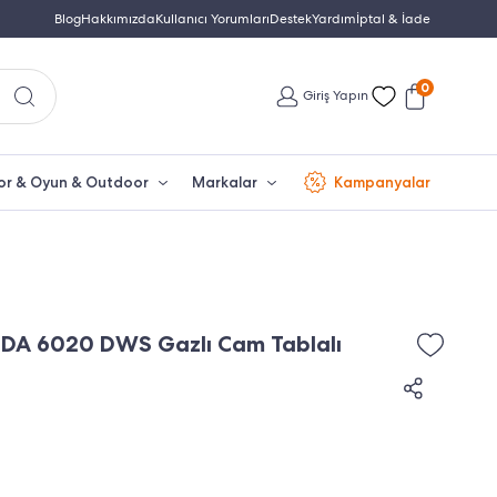
Yetkili Servis & Türkiye Distribütör Garantisi
Blog
Hakkımızda
Kullanıcı Yorumları
Destek
Yardım
Türkiye'nin En Büyük Beko Yet
İptal & İade
0
Giriş Yapın
or & Oyun & Outdoor
Markalar
Kampanyalar
DA 6020 DWS Gazlı Cam Tablalı