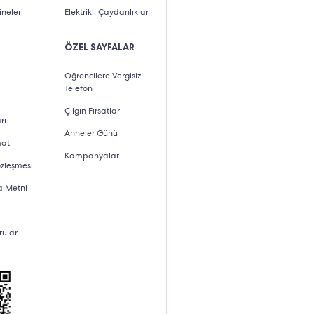
neleri
Elektrikli Çaydanlıklar
ÖZEL SAYFALAR
Öğrencilere Vergisiz
Telefon
Çılgın Fırsatlar
rı
Anneler Günü
mat
Kampanyalar
özleşmesi
a Metni
rular