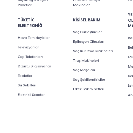
Paketleri
Makineleri
YE
TÜKETİCİ
KİŞİSEL BAKIM
O
ELEKTRONİĞİ
M
Saç Düzleştiriciler
Hava Temizleyiciler
Bab
Epilasyon Cihazları
Televizyonlar
Be
Saç Kurutma Makineleri
Cep Telefonları
La
Tıraş Makineleri
Dizüstü Bilgisayarlar
Me
Saç Maşaları
Tabletler
Ke
Saç Şekillendiriciler
Su Sebilleri
Lei
Erkek Bakım Setleri
Elektrikli Scooter
Ari