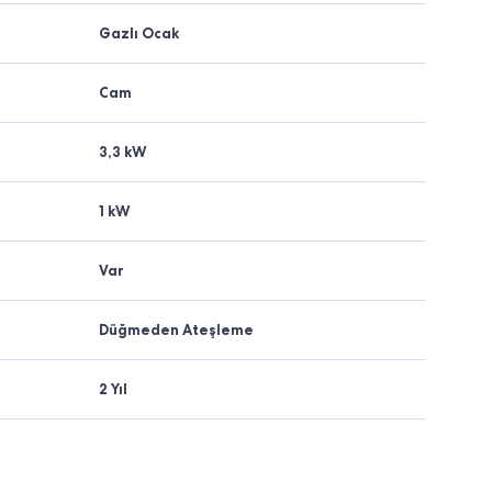
Gazlı Ocak
Cam
3,3 kW
1 kW
Var
Düğmeden Ateşleme
2 Yıl