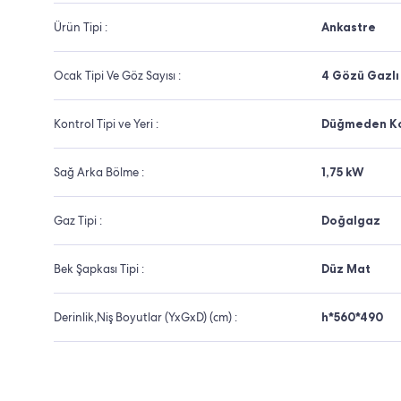
Ürün Tipi :
Ankastre
Ocak Tipi Ve Göz Sayısı :
4 Gözü Gazlı 
Kontrol Tipi ve Yeri :
Düğmeden Ko
Sağ Arka Bölme :
1,75 kW
Gaz Tipi :
Doğalgaz
Bek Şapkası Tipi :
Düz Mat
Derinlik,Niş Boyutlar (YxGxD) (cm) :
h*560*490