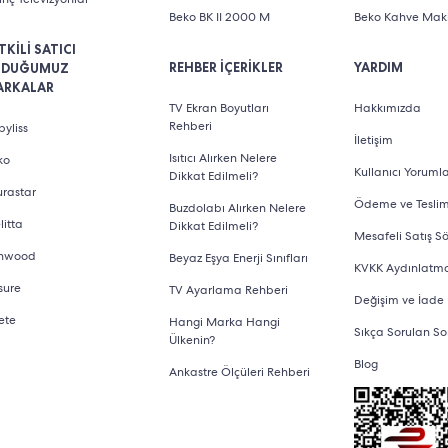
Beko BK II 2000 M
Beko Kahve Maki
TKİLİ SATICI
REHBER İÇERİKLER
YARDIM
LDUĞUMUZ
ARKALAR
TV Ekran Boyutları
Hakkımızda
Rehberi
yliss
İletişim
Isıtıcı Alırken Nelere
ko
Kullanıcı Yorumla
Dikkat Edilmeli?
urastar
Ödeme ve Tesli
Buzdolabı Alırken Nelere
litta
Dikkat Edilmeli?
Mesafeli Satış S
nwood
Beyaz Eşya Enerji Sınıfları
KVKK Aydınlatm
sure
TV Ayarlama Rehberi
Değişim ve İade
ete
Hangi Marka Hangi
Sıkça Sorulan So
Ülkenin?
Blog
Ankastre Ölçüleri Rehberi