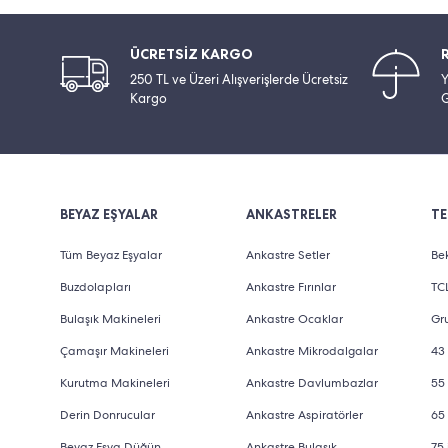
ÜCRETSİZ KARGO
250 TL ve Üzeri Alışverişlerde Ücretsiz
Y
Kargo
G
BEYAZ EŞYALAR
ANKASTRELER
TE
Tüm Beyaz Eşyalar
Ankastre Setler
Bek
Buzdolapları
Ankastre Fırınlar
TCL
Bulaşık Makineleri
Ankastre Ocaklar
Gru
Çamaşır Makineleri
Ankastre Mikrodalgalar
43 
Kurutma Makineleri
Ankastre Davlumbazlar
55 
Derin Donrucular
Ankastre Aspiratörler
65 
Beyaz Eşya Düğün
Ankastre Bulaşık
75 