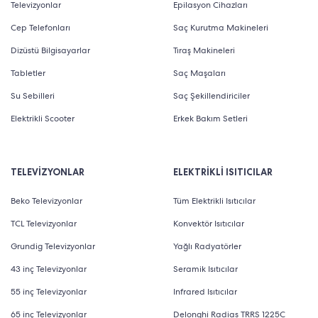
Televizyonlar
Epilasyon Cihazları
Cep Telefonları
Saç Kurutma Makineleri
Dizüstü Bilgisayarlar
Tıraş Makineleri
Tabletler
Saç Maşaları
Su Sebilleri
Saç Şekillendiriciler
Elektrikli Scooter
Erkek Bakım Setleri
TELEVİZYONLAR
ELEKTRİKLİ ISITICILAR
Beko Televizyonlar
Tüm Elektrikli Isıtıcılar
TCL Televizyonlar
Konvektör Isıtıcılar
Grundig Televizyonlar
Yağlı Radyatörler
43 inç Televizyonlar
Seramik Isıtıcılar
55 inç Televizyonlar
Infrared Isıtıcılar
65 inç Televizyonlar
Delonghi Radias TRRS 1225C