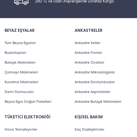
250 TL ve Üzeri Alışverişlerde Ücretsiz Kargo
BEYAZ EŞYALAR
ANKASTRELER
Tüm Beyaz Eşyalar
Ankastre Setler
Buzdolapları
Ankastre Fırınlar
Bulaşık Makineleri
Ankastre Ocaklar
Çamaşır Makineleri
Ankastre Mikrodalgalar
Kurutma Makineleri
Ankastre Davlumbazlar
Derin Donrucular
Ankastre Aspiratörler
Beyaz Eşya Düğün Paketleri
Ankastre Bulaşık Makineleri
TÜKETİCİ ELEKTRONİĞİ
KİŞİSEL BAKIM
Hava Temizleyiciler
Saç Düzleştiriciler