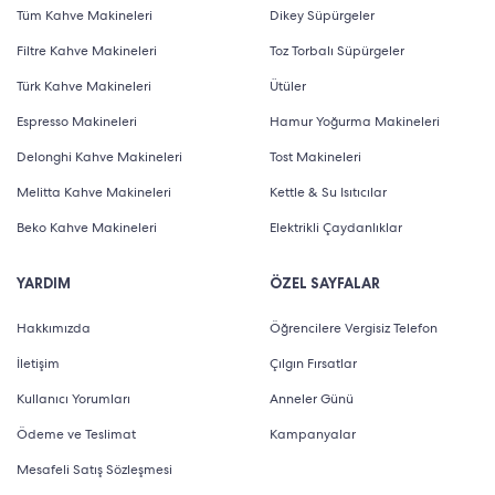
Tüm Kahve Makineleri
Dikey Süpürgeler
Filtre Kahve Makineleri
Toz Torbalı Süpürgeler
Türk Kahve Makineleri
Ütüler
Espresso Makineleri
Hamur Yoğurma Makineleri
Delonghi Kahve Makineleri
Tost Makineleri
Melitta Kahve Makineleri
Kettle & Su Isıtıcılar
Beko Kahve Makineleri
Elektrikli Çaydanlıklar
YARDIM
ÖZEL SAYFALAR
Hakkımızda
Öğrencilere Vergisiz Telefon
İletişim
Çılgın Fırsatlar
Kullanıcı Yorumları
Anneler Günü
Ödeme ve Teslimat
Kampanyalar
Mesafeli Satış Sözleşmesi