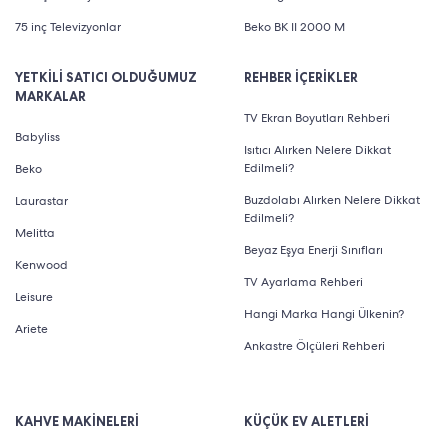
75 inç Televizyonlar
Beko BK II 2000 M
YETKİLİ SATICI OLDUĞUMUZ
REHBER İÇERİKLER
MARKALAR
TV Ekran Boyutları Rehberi
Babyliss
Isıtıcı Alırken Nelere Dikkat
Edilmeli?
Beko
Buzdolabı Alırken Nelere Dikkat
Laurastar
Edilmeli?
Melitta
Beyaz Eşya Enerji Sınıfları
Kenwood
TV Ayarlama Rehberi
Leisure
Hangi Marka Hangi Ülkenin?
Ariete
Ankastre Ölçüleri Rehberi
KAHVE MAKİNELERİ
KÜÇÜK EV ALETLERİ