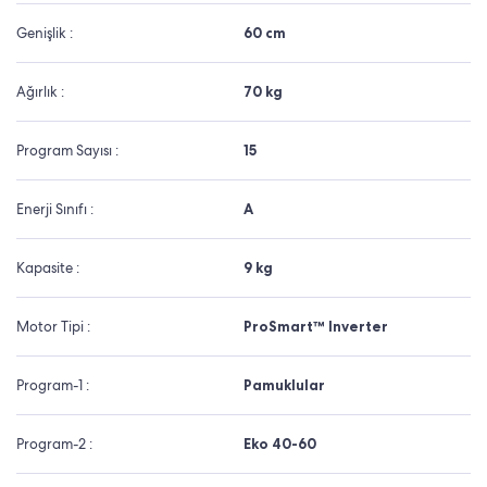
Genişlik :
60 cm
Ağırlık :
70 kg
Program Sayısı :
15
Enerji Sınıfı :
A
Kapasite :
9 kg
Motor Tipi :
ProSmart™ Inverter
Program-1 :
Pamuklular
Program-2 :
Eko 40-60