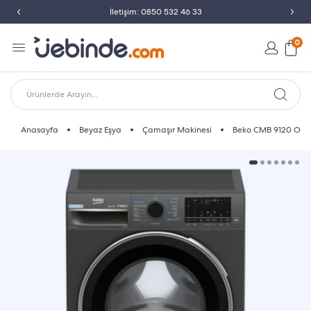
İletişim: 0850 532 46 33
0
Ürünlerde Arayın...
Anasayfa
Beyaz Eşya
Çamaşır Makinesi
Beko CMB 9120 OG 1