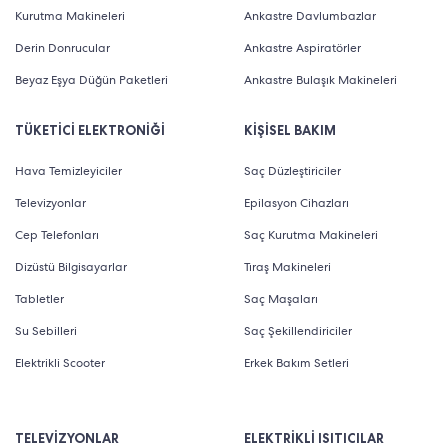
Kurutma Makineleri
Ankastre Davlumbazlar
Derin Donrucular
Ankastre Aspiratörler
Beyaz Eşya Düğün Paketleri
Ankastre Bulaşık Makineleri
TÜKETİCİ ELEKTRONİĞİ
KİŞİSEL BAKIM
Hava Temizleyiciler
Saç Düzleştiriciler
Televizyonlar
Epilasyon Cihazları
Cep Telefonları
Saç Kurutma Makineleri
Dizüstü Bilgisayarlar
Tıraş Makineleri
Tabletler
Saç Maşaları
Su Sebilleri
Saç Şekillendiriciler
Elektrikli Scooter
Erkek Bakım Setleri
TELEVİZYONLAR
ELEKTRİKLİ ISITICILAR