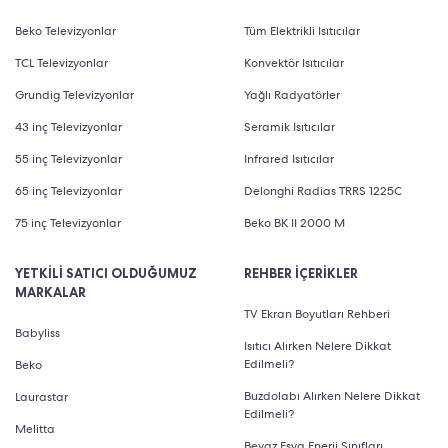
Beko Televizyonlar
Tüm Elektrikli Isıtıcılar
TCL Televizyonlar
Konvektör Isıtıcılar
Grundig Televizyonlar
Yağlı Radyatörler
43 inç Televizyonlar
Seramik Isıtıcılar
55 inç Televizyonlar
Infrared Isıtıcılar
65 inç Televizyonlar
Delonghi Radias TRRS 1225C
75 inç Televizyonlar
Beko BK II 2000 M
YETKİLİ SATICI OLDUĞUMUZ
REHBER İÇERİKLER
MARKALAR
TV Ekran Boyutları Rehberi
Babyliss
Isıtıcı Alırken Nelere Dikkat
Edilmeli?
Beko
Buzdolabı Alırken Nelere Dikkat
Laurastar
Edilmeli?
Melitta
Beyaz Eşya Enerji Sınıfları