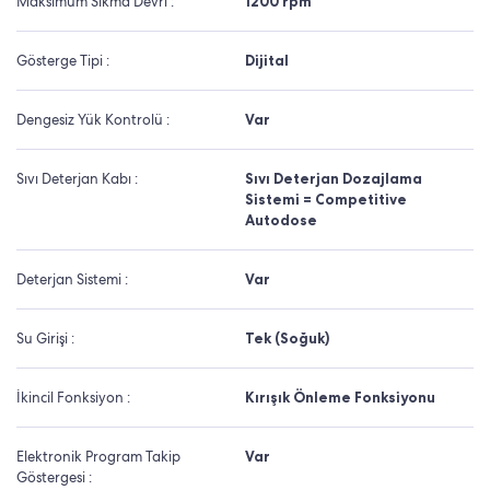
Maksimum Sıkma Devri :
1200 rpm
Gösterge Tipi :
Dijital
Dengesiz Yük Kontrolü :
Var
Sıvı Deterjan Kabı :
Sıvı Deterjan Dozajlama
Sistemi = Competitive
Autodose
Deterjan Sistemi :
Var
Su Girişi :
Tek (Soğuk)
İkincil Fonksiyon :
Kırışık Önleme Fonksiyonu
Elektronik Program Takip
Var
Göstergesi :