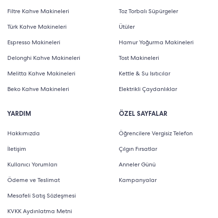
Filtre Kahve Makineleri
Toz Torbalı Süpürgeler
Türk Kahve Makineleri
Ütüler
Espresso Makineleri
Hamur Yoğurma Makineleri
Delonghi Kahve Makineleri
Tost Makineleri
Melitta Kahve Makineleri
Kettle & Su Isıtıcılar
Beko Kahve Makineleri
Elektrikli Çaydanlıklar
YARDIM
ÖZEL SAYFALAR
Hakkımızda
Öğrencilere Vergisiz Telefon
İletişim
Çılgın Fırsatlar
Kullanıcı Yorumları
Anneler Günü
Ödeme ve Teslimat
Kampanyalar
Mesafeli Satış Sözleşmesi
KVKK Aydınlatma Metni