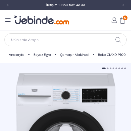
İletişim: 0850 532 46 33
0
Ürünlerde Arayın...
Anasayfa
Beyaz Eşya
Çamaşır Makinesi
Beko CMXD 9100 Ça