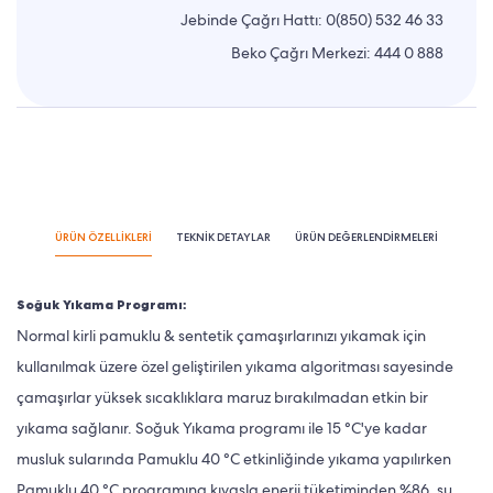
Jebinde Çağrı Hattı:
0(850) 532 46 33
Beko Çağrı Merkezi:
444 0 888
ÜRÜN ÖZELLİKLERİ
TEKNİK DETAYLAR
ÜRÜN DEĞERLENDİRMELERİ
Soğuk Yıkama Programı:
Normal kirli pamuklu & sentetik çamaşırlarınızı yıkamak için
kullanılmak üzere özel geliştirilen yıkama algoritması sayesinde
çamaşırlar yüksek sıcaklıklara maruz bırakılmadan etkin bir
yıkama sağlanır. Soğuk Yıkama programı ile 15 °C'ye kadar
musluk sularında Pamuklu 40 °C etkinliğinde yıkama yapılırken
Pamuklu 40 °C programına kıyasla enerji tüketiminden %86, su