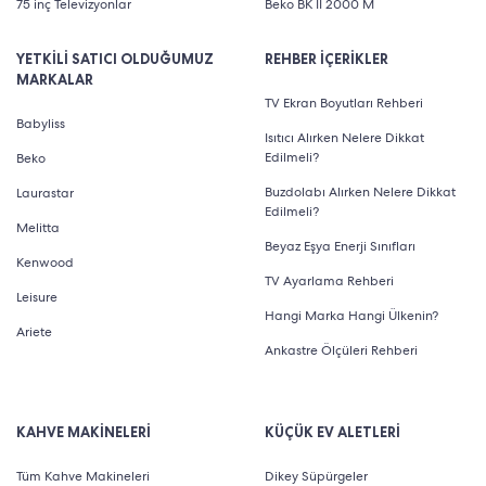
75 inç Televizyonlar
Beko BK II 2000 M
YETKİLİ SATICI OLDUĞUMUZ
REHBER İÇERİKLER
MARKALAR
TV Ekran Boyutları Rehberi
Babyliss
Isıtıcı Alırken Nelere Dikkat
Edilmeli?
Beko
Buzdolabı Alırken Nelere Dikkat
Laurastar
Edilmeli?
Melitta
Beyaz Eşya Enerji Sınıfları
Kenwood
TV Ayarlama Rehberi
Leisure
Hangi Marka Hangi Ülkenin?
Ariete
Ankastre Ölçüleri Rehberi
KAHVE MAKİNELERİ
KÜÇÜK EV ALETLERİ
Tüm Kahve Makineleri
Dikey Süpürgeler