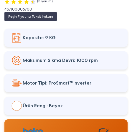
(3 yorum)
457100006700
Peşin Fiyatına Taksit İmkanı
Kapasite: 9 KG
Maksimum Sıkma Devri: 1000 rpm
Motor Tipi: ProSmart™Inverter
Ürün Rengi: Beyaz