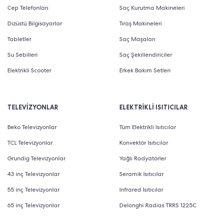
Cep Telefonları
Saç Kurutma Makineleri
Dizüstü Bilgisayarlar
Tıraş Makineleri
Tabletler
Saç Maşaları
Su Sebilleri
Saç Şekillendiriciler
Elektrikli Scooter
Erkek Bakım Setleri
TELEVİZYONLAR
ELEKTRİKLİ ISITICILAR
Beko Televizyonlar
Tüm Elektrikli Isıtıcılar
TCL Televizyonlar
Konvektör Isıtıcılar
Grundig Televizyonlar
Yağlı Radyatörler
43 inç Televizyonlar
Seramik Isıtıcılar
55 inç Televizyonlar
Infrared Isıtıcılar
65 inç Televizyonlar
Delonghi Radias TRRS 1225C