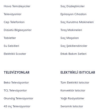
Hava Temizleyiciler
Saç Düzleştiriciler
Televizyonlar
Epilasyon Cihazları
Cep Telefonları
Saç Kurutma Makineleri
Dizüstü Bilgisayarlar
Tıraş Makineleri
Tabletler
Saç Maşaları
Su Sebilleri
Saç Şekillendiriciler
Elektrikli Scooter
Erkek Bakım Setleri
TELEVİZYONLAR
ELEKTRİKLİ ISITICILAR
Beko Televizyonlar
Tüm Elektrikli Isıtıcılar
TCL Televizyonlar
Konvektör Isıtıcılar
Grundig Televizyonlar
Yağlı Radyatörler
43 inç Televizyonlar
Seramik Isıtıcılar