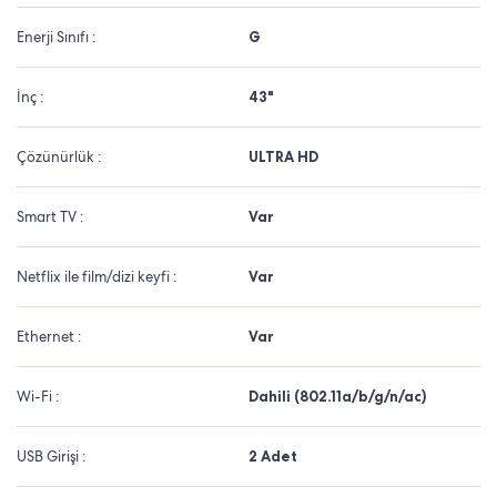
Enerji Sınıfı :
G
İnç :
43"
Çözünürlük :
ULTRA HD
Smart TV :
Var
Netflix ile film/dizi keyfi :
Var
Ethernet :
Var
Wi-Fi :
Dahili (802.11a/b/g/n/ac)
USB Girişi :
2 Adet