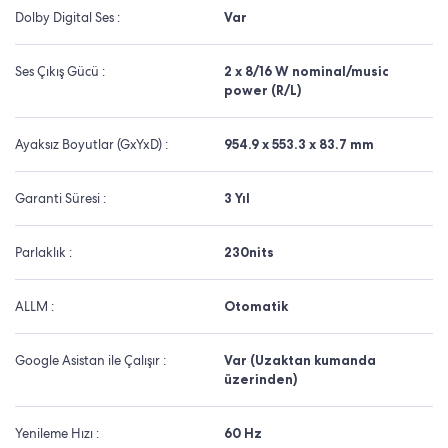
Dolby Digital Ses :
Var
Ses Çıkış Gücü :
2 x 8/16 W nominal/music
power (R/L)
Ayaksız Boyutlar (GxYxD) :
954.9 x 553.3 x 83.7 mm
Garanti Süresi :
3 Yıl
Parlaklık :
230nits
ALLM :
Otomatik
Google Asistan ile Çalışır :
Var (Uzaktan kumanda
üzerinden)
Yenileme Hızı :
60 Hz