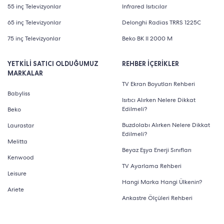
55 inç Televizyonlar
Infrared Isıtıcılar
65 inç Televizyonlar
Delonghi Radias TRRS 1225C
75 inç Televizyonlar
Beko BK II 2000 M
YETKİLİ SATICI OLDUĞUMUZ
REHBER İÇERİKLER
MARKALAR
TV Ekran Boyutları Rehberi
Babyliss
Isıtıcı Alırken Nelere Dikkat
Edilmeli?
Beko
Buzdolabı Alırken Nelere Dikkat
Laurastar
Edilmeli?
Melitta
Beyaz Eşya Enerji Sınıfları
Kenwood
TV Ayarlama Rehberi
Leisure
Hangi Marka Hangi Ülkenin?
Ariete
Ankastre Ölçüleri Rehberi