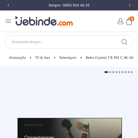
İletişim: 0850 532 46 33
0
Ürünlerde Arayın...
Anasayfa
TV & Ses
Televizyon
Beko Crystal 7 B 743 C 4K Ultr