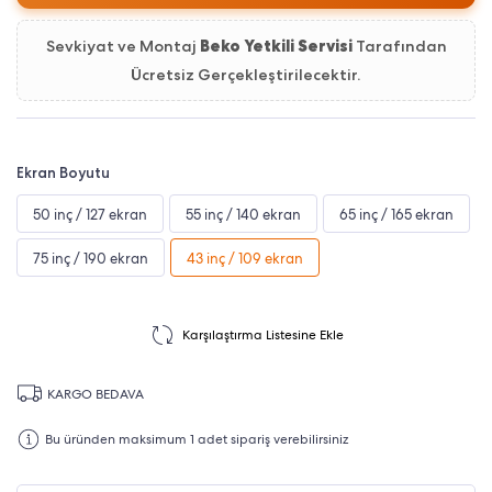
Sevkiyat ve Montaj
Beko Yetkili Servisi
Tarafından
Ücretsiz Gerçekleştirilecektir.
Ekran Boyutu
50 inç / 127 ekran
55 inç / 140 ekran
65 inç / 165 ekran
75 inç / 190 ekran
43 inç / 109 ekran
Karşılaştırma Listesine Ekle
KARGO BEDAVA
Bu üründen maksimum 1 adet sipariş verebilirsiniz