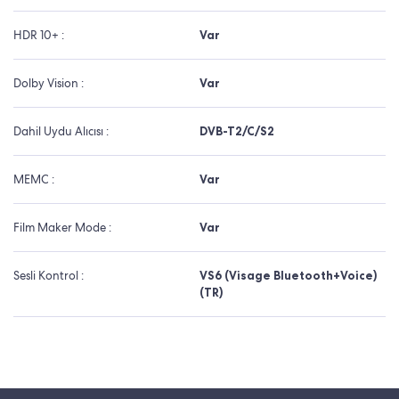
HDR 10+ :
Var
Dolby Vision :
Var
Dahil Uydu Alıcısı :
DVB-T2/C/S2
MEMC :
Var
Film Maker Mode :
Var
Sesli Kontrol :
VS6 (Visage Bluetooth+Voice)
(TR)