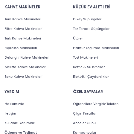
KAHVE MAKİNELERİ
KÜÇÜK EV ALETLERİ
Tüm Kahve Makineleri
Dikey Süpürgeler
Filtre Kahve Makineleri
Toz Torbalı Süpürgeler
Türk Kahve Makineleri
Ütüler
Espresso Makineleri
Hamur Yoğurma Makineleri
Delonghi Kahve Makineleri
Tost Makineleri
Melitta Kahve Makineleri
Kettle & Su Isıtıcılar
Beko Kahve Makineleri
Elektrikli Çaydanlıklar
YARDIM
ÖZEL SAYFALAR
Hakkımızda
Öğrencilere Vergisiz Telefon
İletişim
Çılgın Fırsatlar
Kullanıcı Yorumları
Anneler Günü
Ödeme ve Teslimat
Kampanyalar