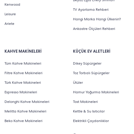
Beyaz Eşya Enerji Sınıfları
Kenwood
TV Ayarlama Rehberi
Leisure
Hangi Marka Hangi Ülkenin?
Ariete
Ankastre Ölçüleri Rehberi
KAHVE MAKİNELERİ
KÜÇÜK EV ALETLERİ
Tüm Kahve Makineleri
Dikey Süpürgeler
Filtre Kahve Makineleri
Toz Torbalı Süpürgeler
Türk Kahve Makineleri
Ütüler
Espresso Makineleri
Hamur Yoğurma Makineleri
Delonghi Kahve Makineleri
Tost Makineleri
Melitta Kahve Makineleri
Kettle & Su Isıtıcılar
Beko Kahve Makineleri
Elektrikli Çaydanlıklar