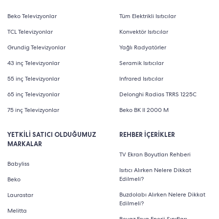
Beko Televizyonlar
Tüm Elektrikli Isıtıcılar
TCL Televizyonlar
Konvektör Isıtıcılar
Grundig Televizyonlar
Yağlı Radyatörler
43 inç Televizyonlar
Seramik Isıtıcılar
55 inç Televizyonlar
Infrared Isıtıcılar
65 inç Televizyonlar
Delonghi Radias TRRS 1225C
75 inç Televizyonlar
Beko BK II 2000 M
YETKİLİ SATICI OLDUĞUMUZ
REHBER İÇERİKLER
MARKALAR
TV Ekran Boyutları Rehberi
Babyliss
Isıtıcı Alırken Nelere Dikkat
Edilmeli?
Beko
Buzdolabı Alırken Nelere Dikkat
Laurastar
Edilmeli?
Melitta