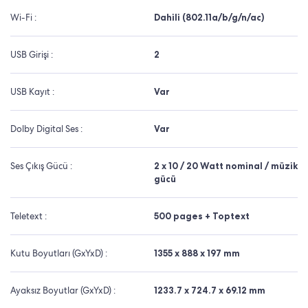
Wi-Fi :
Dahili (802.11a/b/g/n/ac)
USB Girişi :
2
USB Kayıt :
Var
Dolby Digital Ses :
Var
Ses Çıkış Gücü :
2 x 10 / 20 Watt nominal / müzik
gücü
Teletext :
500 pages + Toptext
Kutu Boyutları (GxYxD) :
1355 x 888 x 197 mm
Ayaksız Boyutlar (GxYxD) :
1233.7 x 724.7 x 69.12 mm