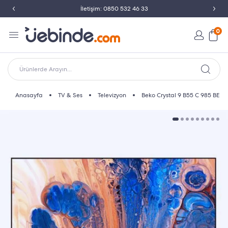
İletişim: 0850 532 46 33
0
Ürünlerde Arayın...
Anasayfa
TV & Ses
Televizyon
Beko Crystal 9 B55 C 985 BE /