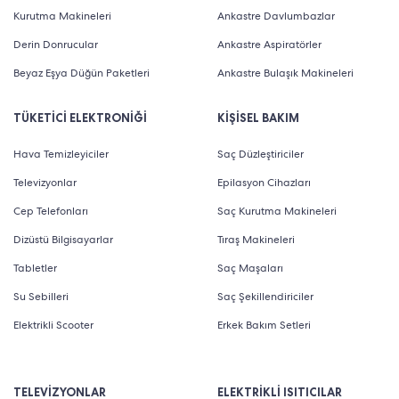
Kurutma Makineleri
Ankastre Davlumbazlar
Derin Donrucular
Ankastre Aspiratörler
Beyaz Eşya Düğün Paketleri
Ankastre Bulaşık Makineleri
TÜKETİCİ ELEKTRONİĞİ
KİŞİSEL BAKIM
Hava Temizleyiciler
Saç Düzleştiriciler
Televizyonlar
Epilasyon Cihazları
Cep Telefonları
Saç Kurutma Makineleri
Dizüstü Bilgisayarlar
Tıraş Makineleri
Tabletler
Saç Maşaları
Su Sebilleri
Saç Şekillendiriciler
Elektrikli Scooter
Erkek Bakım Setleri
TELEVİZYONLAR
ELEKTRİKLİ ISITICILAR