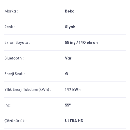
Marka :
Beko
Renk :
Siyah
Ekran Boyutu :
55 inç / 140 ekran
Bluetooth :
Var
Enerji Sınıfı :
G
Yıllık Enerji Tüketimi (kWh) :
147 kWh
İnç :
55"
Çözünürlük :
ULTRA HD