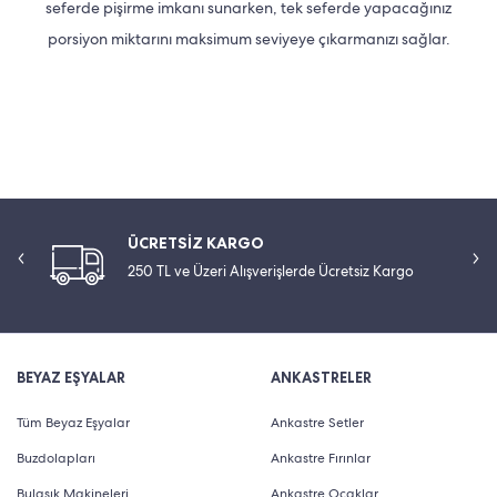
seferde pişirme imkanı sunarken, tek seferde yapacağınız
porsiyon miktarını maksimum seviyeye çıkarmanızı sağlar.
ÜCRETSİZ KARGO
250 TL ve Üzeri Alışverişlerde Ücretsiz Kargo
BEYAZ EŞYALAR
ANKASTRELER
Tüm Beyaz Eşyalar
Ankastre Setler
Buzdolapları
Ankastre Fırınlar
Bulaşık Makineleri
Ankastre Ocaklar