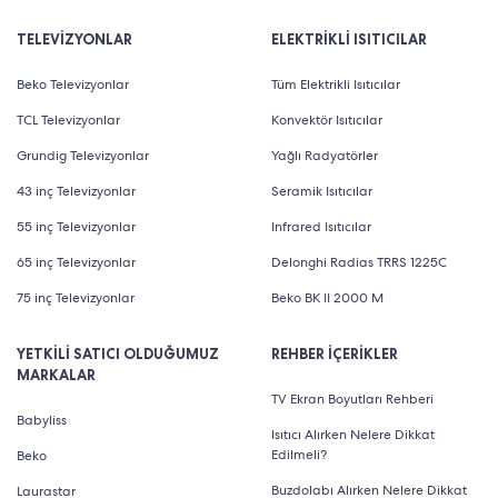
TELEVİZYONLAR
ELEKTRİKLİ ISITICILAR
Beko Televizyonlar
Tüm Elektrikli Isıtıcılar
TCL Televizyonlar
Konvektör Isıtıcılar
Grundig Televizyonlar
Yağlı Radyatörler
43 inç Televizyonlar
Seramik Isıtıcılar
55 inç Televizyonlar
Infrared Isıtıcılar
65 inç Televizyonlar
Delonghi Radias TRRS 1225C
75 inç Televizyonlar
Beko BK II 2000 M
YETKİLİ SATICI OLDUĞUMUZ
REHBER İÇERİKLER
MARKALAR
TV Ekran Boyutları Rehberi
Babyliss
Isıtıcı Alırken Nelere Dikkat
Edilmeli?
Beko
Buzdolabı Alırken Nelere Dikkat
Laurastar