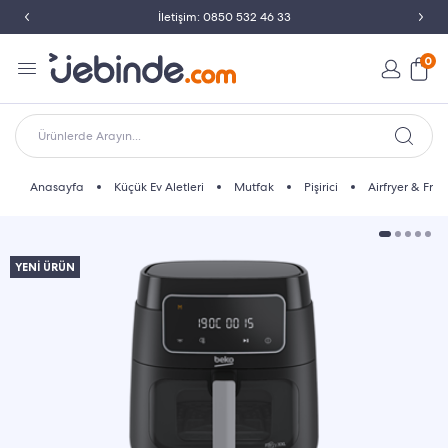
İletişim: 0850 532 46 33
0
Ürünlerde Arayın...
Anasayfa
Küçük Ev Aletleri
Mutfak
Pişirici
Airfryer & Fritö
YENİ ÜRÜN