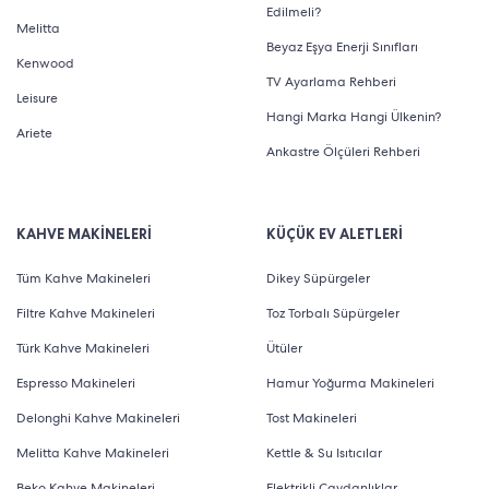
Edilmeli?
Melitta
Beyaz Eşya Enerji Sınıfları
Kenwood
TV Ayarlama Rehberi
Leisure
Hangi Marka Hangi Ülkenin?
Ariete
Ankastre Ölçüleri Rehberi
KAHVE MAKİNELERİ
KÜÇÜK EV ALETLERİ
Tüm Kahve Makineleri
Dikey Süpürgeler
Filtre Kahve Makineleri
Toz Torbalı Süpürgeler
Türk Kahve Makineleri
Ütüler
Espresso Makineleri
Hamur Yoğurma Makineleri
Delonghi Kahve Makineleri
Tost Makineleri
Melitta Kahve Makineleri
Kettle & Su Isıtıcılar
Beko Kahve Makineleri
Elektrikli Çaydanlıklar