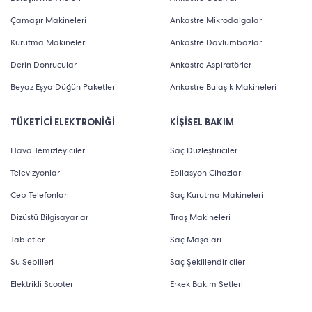
Çamaşır Makineleri
Ankastre Mikrodalgalar
Kurutma Makineleri
Ankastre Davlumbazlar
Derin Donrucular
Ankastre Aspiratörler
Beyaz Eşya Düğün Paketleri
Ankastre Bulaşık Makineleri
TÜKETİCİ ELEKTRONİĞİ
KİŞİSEL BAKIM
Hava Temizleyiciler
Saç Düzleştiriciler
Televizyonlar
Epilasyon Cihazları
Cep Telefonları
Saç Kurutma Makineleri
Dizüstü Bilgisayarlar
Tıraş Makineleri
Tabletler
Saç Maşaları
Su Sebilleri
Saç Şekillendiriciler
Elektrikli Scooter
Erkek Bakım Setleri