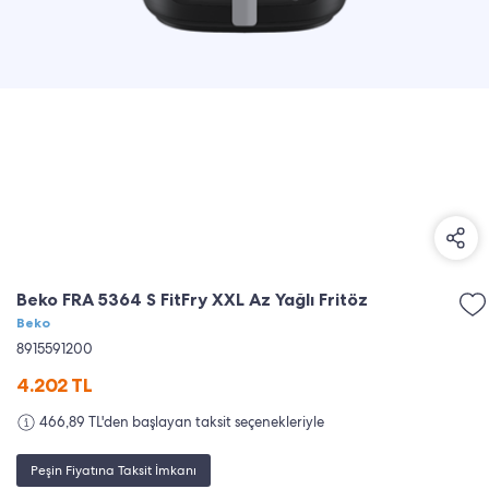
Beko FRA 5364 S FitFry XXL Az Yağlı Fritöz
Beko
8915591200
4.202
TL
466,89 TL'den başlayan taksit seçenekleriyle
Peşin Fiyatına Taksit İmkanı