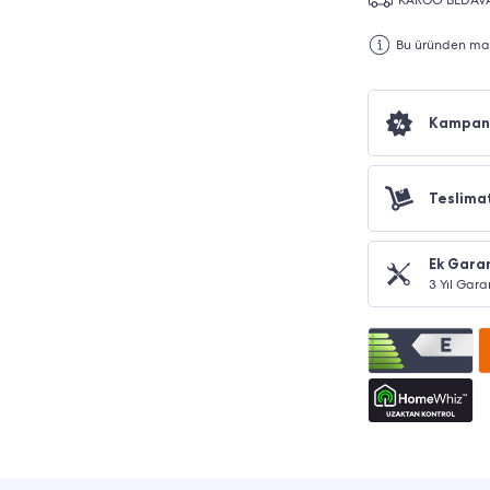
Bu üründen maks
Kampan
Teslima
Ek Garan
3 Yıl Gara