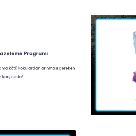
Tazeleme Programı
an ama kötü kokulardan arınması gereken
m karşınızda!