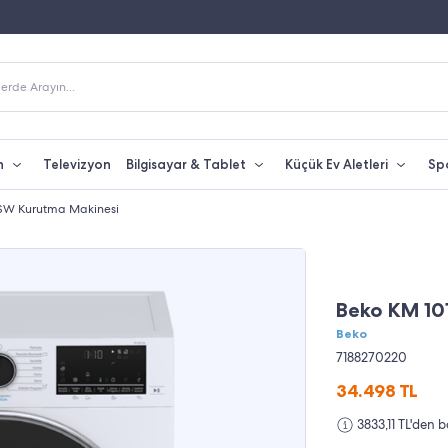
50 TL Üzeri Alışverişlerde Kargo Bedava
Yetkili Servis & Türkiye Distribütör 
erde Arayın...
n
Televizyon
Bilgisayar & Tablet
Küçük Ev Aletleri
Sp
SW Kurutma Makinesi
Beko KM 10
Beko
7188270220
34.498
TL
3833,11 TL'den 