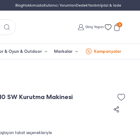
Garantisi
Blog
Hakkımızda
Türkiye'nin En Büyük Beko Yetkili Satıcısı
Kullanıcı Yorumları
Destek
Yardım
İptal & İade
İletişim
0
Giriş Yapın
or & Oyun & Outdoor
Markalar
Kampanyalar
10 SW Kurutma Makinesi
başlayan taksit seçenekleriyle