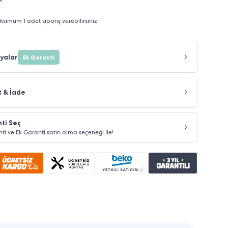
imum 1 adet sipariş verebilirsiniz
yalar
Ek Garanti
t & İade
ti Seç
nti ve Ek Garanti satın alma seçeneği ile!