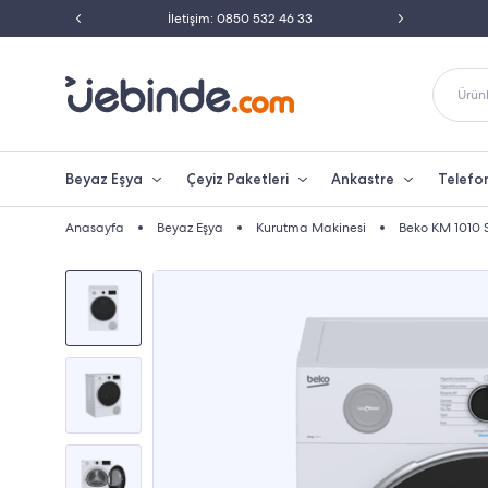
 0850 532 46 33
Peşin Fiyatına Taksit İmkanı
2
Ürünl
Beyaz Eşya
Çeyiz Paketleri
Ankastre
Telefo
Anasayfa
Beyaz Eşya
Kurutma Makinesi
Beko KM 1010 