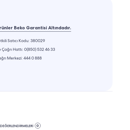
ünler Beko Garantisi Altındadır.
tkili Satıcı Kodu: 380029
 Çağrı Hattı:
0(850) 532 46 33
ğrı Merkezi:
444 0 888
0
DEĞERLENDİRMELERİ