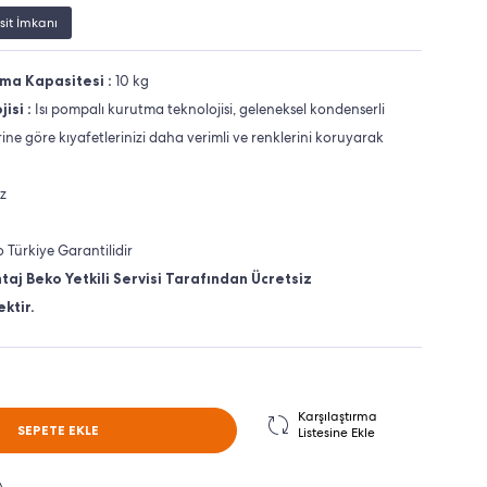
sit İmkanı
a Kapasitesi :
10 kg
isi :
Isı pompalı kurutma teknolojisi, geleneksel kondenserli
ne göre kıyafetlerinizi daha verimli ve renklerini koruyarak
z
o Türkiye Garantilidir
taj Beko Yetkili Servisi Tarafından Ücretsiz
ktir.
Karşılaştırma
SEPETE EKLE
Listesine Ekle
A