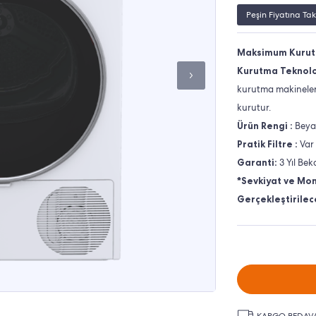
Peşin Fiyatına Tak
Maksimum Kurutm
Kurutma Teknoloj
kurutma makineleri
kurutur.
Ürün Rengi :
Beya
Pratik Filtre :
Var
Garanti:
3 Yıl Bek
*Sevkiyat ve Mon
Gerçekleştirilece
KARGO BEDAV