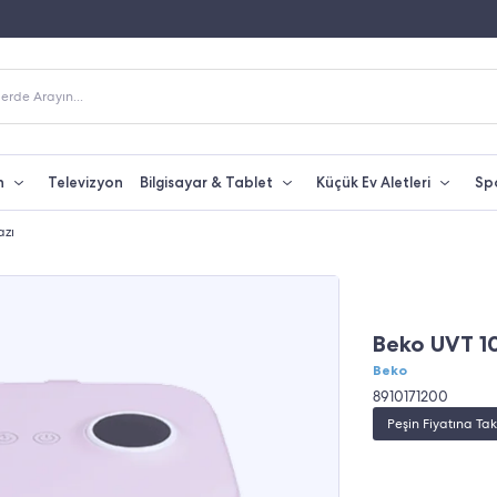
Fiyatına Taksit İmkanı
250 TL Üzeri Alışverişlerde Kargo Bedava
erde Arayın...
n
Televizyon
Bilgisayar & Tablet
Küçük Ev Aletleri
Sp
azı
Beko UVT 1
Beko
8910171200
Peşin Fiyatına Tak