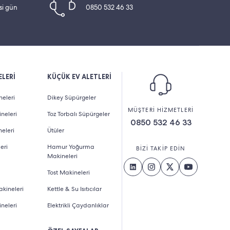
esi gün
0850 532 46 33
LERİ
KÜÇÜK EV ALETLERİ
eleri
Dikey Süpürgeler
MÜŞTERİ HİZMETLERİ
neleri
Toz Torbalı Süpürgeler
0850 532 46 33
eleri
Ütüler
eri
Hamur Yoğurma
BİZİ TAKİP EDİN
Makineleri
Tost Makineleri
kineleri
Kettle & Su Isıtıcılar
neleri
Elektrikli Çaydanlıklar