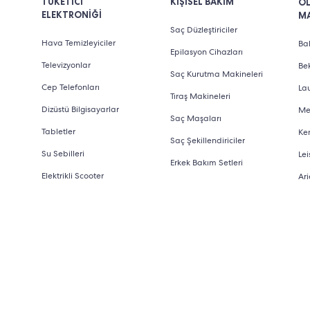
TÜKETİCİ
KİŞİSEL BAKIM
O
ELEKTRONİĞİ
M
Saç Düzleştiriciler
Hava Temizleyiciler
Bab
Epilasyon Cihazları
Televizyonlar
Be
Saç Kurutma Makineleri
Cep Telefonları
La
Tıraş Makineleri
Dizüstü Bilgisayarlar
Me
Saç Maşaları
Tabletler
Ke
Saç Şekillendiriciler
Su Sebilleri
Lei
Erkek Bakım Setleri
Elektrikli Scooter
Ari