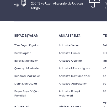
250 TL ve Üzeri Alışverişlerde Ücretsiz
Y
Kargo
G
BEYAZ EŞYALAR
ANKASTRELER
TE
Tüm Beyaz Eşyalar
Ankastre Setler
Bek
Buzdolapları
Ankastre Fırınlar
TCL
Bulaşık Makineleri
Ankastre Ocaklar
Gru
Çamaşır Makineleri
Ankastre Mikrodalgalar
43 
Kurutma Makineleri
Ankastre Davlumbazlar
55 
Derin Donrucular
Ankastre Aspiratörler
65 
Beyaz Eşya Düğün
Ankastre Bulaşık
75 
Paketleri
Makineleri
YE