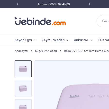
ili Satıcısı
İletişim: 0850 532 46 33
Peşin 
Ürünl
Beyaz Eşya
Çeyiz Paketleri
Ankastre
Telefo
Anasayfa
Küçük Ev Aletleri
Beko UVT 1001 UV Temizleme Cih