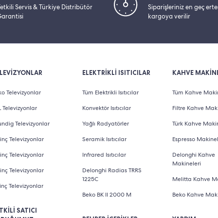
etkili Servis & Türkiye Distribütör
Siparişleriniz en geç ert
arantisi
kargoya verilir
LEVİZYONLAR
ELEKTRİKLİ ISITICILAR
KAHVE MAKİNE
o Televizyonlar
Tüm Elektrikli Isıtıcılar
Tüm Kahve Makin
 Televizyonlar
Konvektör Isıtıcılar
Filtre Kahve Maki
ndig Televizyonlar
Yağlı Radyatörler
Türk Kahve Makin
inç Televizyonlar
Seramik Isıtıcılar
Espresso Makinel
inç Televizyonlar
Infrared Isıtıcılar
Delonghi Kahve
Makineleri
inç Televizyonlar
Delonghi Radias TRRS
1225C
Melitta Kahve Ma
inç Televizyonlar
Beko BK II 2000 M
Beko Kahve Maki
TKİLİ SATICI