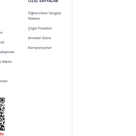
ÖZEL SAYFALAR
Öğrencilere Vergisiz
Telefon
Çılgın Fırsatlar
rı
Anneler Günü
mat
Kampanyalar
özleşmesi
a Metni
rular