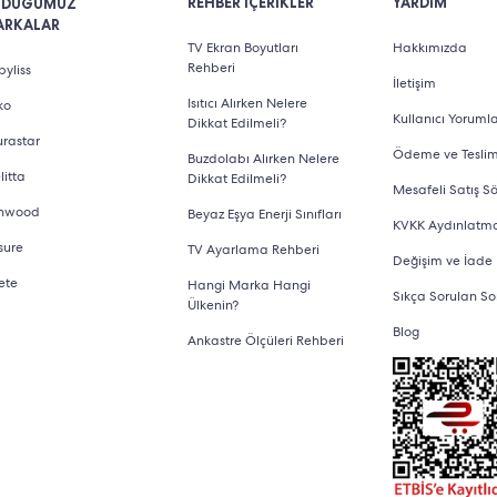
REHBER İÇERİKLER
YARDIM
LDUĞUMUZ
ARKALAR
TV Ekran Boyutları
Hakkımızda
Rehberi
yliss
İletişim
Isıtıcı Alırken Nelere
ko
Kullanıcı Yorumla
Dikkat Edilmeli?
urastar
Ödeme ve Tesli
Buzdolabı Alırken Nelere
litta
Dikkat Edilmeli?
Mesafeli Satış S
nwood
Beyaz Eşya Enerji Sınıfları
KVKK Aydınlatm
sure
TV Ayarlama Rehberi
Değişim ve İade
ete
Hangi Marka Hangi
Sıkça Sorulan So
Ülkenin?
Blog
Ankastre Ölçüleri Rehberi