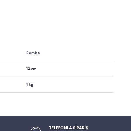
Pembe
13 cm
1 kg
TELEFONLA SİPARİŞ