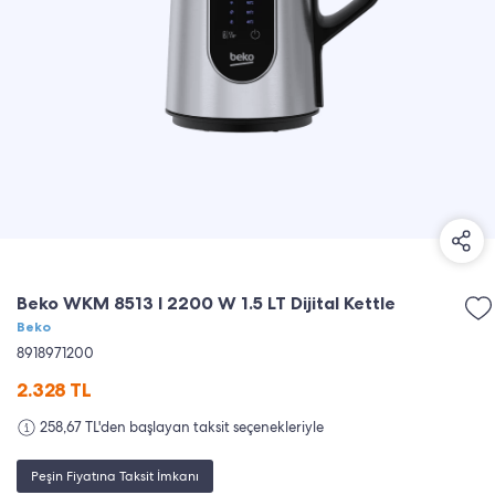
Beko WKM 8513 I 2200 W 1.5 LT Dijital Kettle
Beko
8918971200
2.328
TL
258,67 TL'den başlayan taksit seçenekleriyle
Peşin Fiyatına Taksit İmkanı