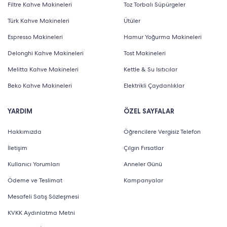
Filtre Kahve Makineleri
Toz Torbalı Süpürgeler
Türk Kahve Makineleri
Ütüler
Espresso Makineleri
Hamur Yoğurma Makineleri
Delonghi Kahve Makineleri
Tost Makineleri
Melitta Kahve Makineleri
Kettle & Su Isıtıcılar
Beko Kahve Makineleri
Elektrikli Çaydanlıklar
YARDIM
ÖZEL SAYFALAR
Hakkımızda
Öğrencilere Vergisiz Telefon
İletişim
Çılgın Fırsatlar
Kullanıcı Yorumları
Anneler Günü
Ödeme ve Teslimat
Kampanyalar
Mesafeli Satış Sözleşmesi
KVKK Aydınlatma Metni