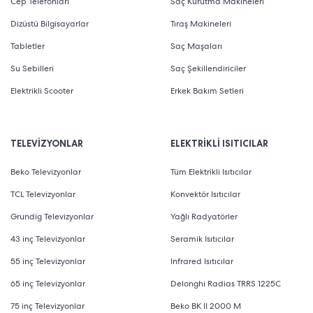
Cep Telefonları
Saç Kurutma Makineleri
Dizüstü Bilgisayarlar
Tıraş Makineleri
Tabletler
Saç Maşaları
Su Sebilleri
Saç Şekillendiriciler
Elektrikli Scooter
Erkek Bakım Setleri
TELEVİZYONLAR
ELEKTRİKLİ ISITICILAR
Beko Televizyonlar
Tüm Elektrikli Isıtıcılar
TCL Televizyonlar
Konvektör Isıtıcılar
Grundig Televizyonlar
Yağlı Radyatörler
43 inç Televizyonlar
Seramik Isıtıcılar
55 inç Televizyonlar
Infrared Isıtıcılar
65 inç Televizyonlar
Delonghi Radias TRRS 1225C
75 inç Televizyonlar
Beko BK II 2000 M