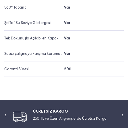
360° Taban :
Var
Şeffaf Su Seviye Göstergesi :
Var
Tek Dokunuşla Açılabilen Kapak :
Var
Susuz çalışmaya karşıma koruma :
Var
Garanti Süresi :
2 Yıl
ÜCRETSİZ KARGO
250 TL ve Üzeri Alışverişlerde Ücretsiz Kargo