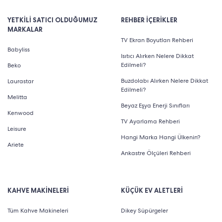
YETKİLİ SATICI OLDUĞUMUZ
REHBER İÇERİKLER
MARKALAR
TV Ekran Boyutları Rehberi
Babyliss
Isıtıcı Alırken Nelere Dikkat
Edilmeli?
Beko
Buzdolabı Alırken Nelere Dikkat
Laurastar
Edilmeli?
Melitta
Beyaz Eşya Enerji Sınıfları
Kenwood
TV Ayarlama Rehberi
Leisure
Hangi Marka Hangi Ülkenin?
Ariete
Ankastre Ölçüleri Rehberi
KAHVE MAKİNELERİ
KÜÇÜK EV ALETLERİ
Tüm Kahve Makineleri
Dikey Süpürgeler