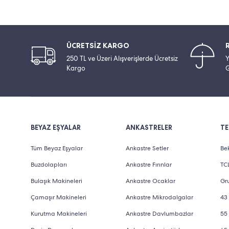
ÜCRETSİZ KARGO
250 TL ve Üzeri Alışverişlerde Ücretsiz
Y
Kargo
G
BEYAZ EŞYALAR
ANKASTRELER
TE
Tüm Beyaz Eşyalar
Ankastre Setler
Bek
Buzdolapları
Ankastre Fırınlar
TCL
Bulaşık Makineleri
Ankastre Ocaklar
Gru
Çamaşır Makineleri
Ankastre Mikrodalgalar
43 
Kurutma Makineleri
Ankastre Davlumbazlar
55 