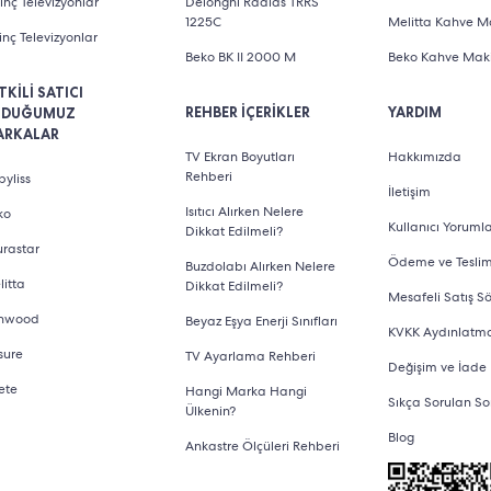
inç Televizyonlar
Delonghi Radias TRRS
1225C
Melitta Kahve Ma
inç Televizyonlar
Beko BK II 2000 M
Beko Kahve Maki
TKİLİ SATICI
REHBER İÇERİKLER
YARDIM
LDUĞUMUZ
ARKALAR
TV Ekran Boyutları
Hakkımızda
Rehberi
yliss
İletişim
Isıtıcı Alırken Nelere
ko
Kullanıcı Yorumla
Dikkat Edilmeli?
urastar
Ödeme ve Tesli
Buzdolabı Alırken Nelere
litta
Dikkat Edilmeli?
Mesafeli Satış S
nwood
Beyaz Eşya Enerji Sınıfları
KVKK Aydınlatm
sure
TV Ayarlama Rehberi
Değişim ve İade
ete
Hangi Marka Hangi
Sıkça Sorulan So
Ülkenin?
Blog
Ankastre Ölçüleri Rehberi