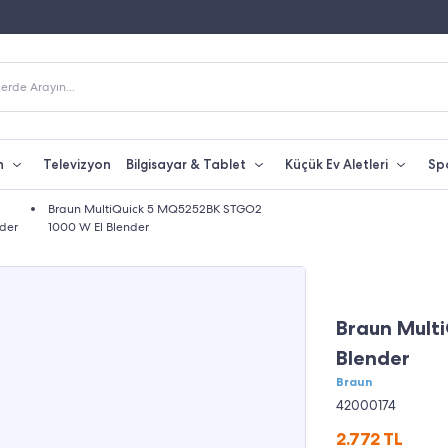
Fiyatına Taksit İmkanı
250 TL Üzeri Alışverişlerde Kargo Bedava
erde Arayın...
n
Televizyon
Bilgisayar & Tablet
Küçük Ev Aletleri
Sp
Braun MultiQuick 5 MQ5252BK STGO2
der
1000 W El Blender
Braun Mult
Blender
Braun
42000174
2.772
TL