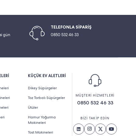
TELEFONLA SİPARİŞ
esi gün
0850 532 46 33
LERİ
KÜÇÜK EV ALETLERİ
eleri
Dikey Süpürgeler
MÜŞTERİ HİZMETLERİ
neleri
Toz Torbalı Süpürgeler
0850 532 46 33
eleri
Ütüler
eri
Hamur Yoğurma
BİZİ TAKİP EDİN
Makineleri
Tost Makineleri