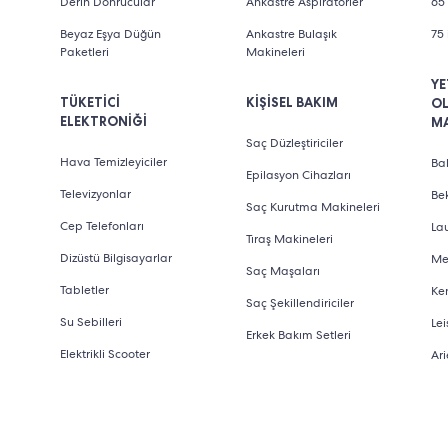
Derin Donrucular
Ankastre Aspiratörler
65 
Beyaz Eşya Düğün
Ankastre Bulaşık
75 
Paketleri
Makineleri
YE
TÜKETİCİ
KİŞİSEL BAKIM
O
ELEKTRONİĞİ
M
Saç Düzleştiriciler
Hava Temizleyiciler
Bab
Epilasyon Cihazları
Televizyonlar
Be
Saç Kurutma Makineleri
Cep Telefonları
La
Tıraş Makineleri
Dizüstü Bilgisayarlar
Me
Saç Maşaları
Tabletler
Ke
Saç Şekillendiriciler
Su Sebilleri
Lei
Erkek Bakım Setleri
Elektrikli Scooter
Ari