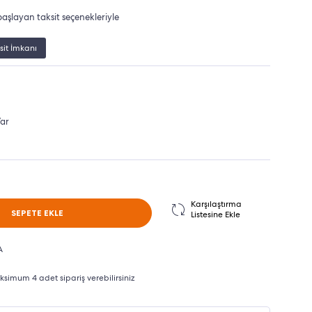
aşlayan taksit seçenekleriyle
sit İmkanı
ar
Karşılaştırma
SEPETE EKLE
Listesine Ekle
A
imum 4 adet sipariş verebilirsiniz