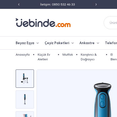
ili Satıcısı
İletişim: 0850 532 46 33
Peşin 
Ürünl
Beyaz Eşya
Çeyiz Paketleri
Ankastre
Telefo
Anasayfa
Küçük Ev
Mutfak
Karıştırıcı &
El
Aletleri
Doğrayıcı
Blen