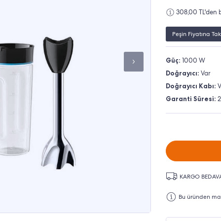
308,00 TL'den b
Peşin Fiyatına Tak
Güç:
1000 W
Doğrayıcı:
Var
Doğrayıcı Kabı:
V
Garanti Süresi:
2
KARGO BEDAV
Bu üründen maks