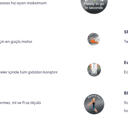
, hassas hız ayarı maksimum
S
 için en güçlü motor
Te
E
ler içinde tüm gıdaları karıştırır
Ea
B
rmez, ml ve fl oz ölçülü
Sa
ha