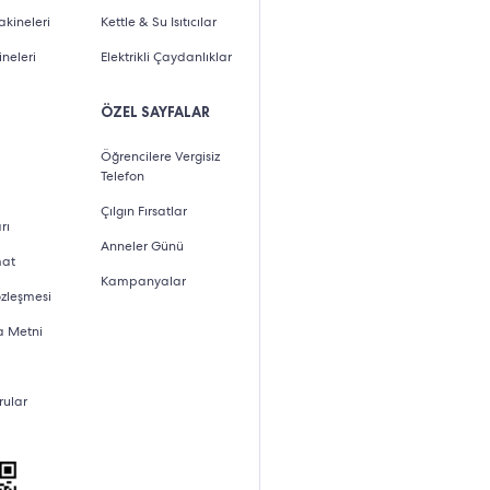
kineleri
Kettle & Su Isıtıcılar
neleri
Elektrikli Çaydanlıklar
ÖZEL SAYFALAR
Öğrencilere Vergisiz
Telefon
Çılgın Fırsatlar
rı
Anneler Günü
mat
Kampanyalar
özleşmesi
a Metni
rular