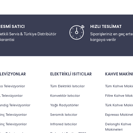
RESMİ SATICI
HIZLI TESLİMAT
etkili Servis & Türkiye Distribütör
Siparişleriniz en geç ert
arantisi
kargoya verilir
LEVİZYONLAR
ELEKTRİKLİ ISITICILAR
KAHVE MAKİNE
o Televizyonlar
Tüm Elektrikli Isıtıcılar
Tüm Kahve Makin
 Televizyonlar
Konvektör Isıtıcılar
Filtre Kahve Maki
ndig Televizyonlar
Yağlı Radyatörler
Türk Kahve Makin
inç Televizyonlar
Seramik Isıtıcılar
Espresso Makinel
inç Televizyonlar
Infrared Isıtıcılar
Delonghi Kahve
Makineleri