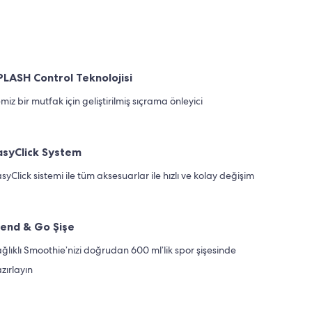
PLASH Control Teknolojisi
miz bir mutfak için geliştirilmiş sıçrama önleyici
asyClick System
syClick sistemi ile tüm aksesuarlar ile hızlı ve kolay değişim
lend & Go Şişe
ğlıklı Smoothie’nizi doğrudan 600 ml’lik spor şişesinde
zırlayın