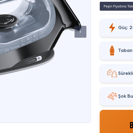
Peşin Fiyatına Tak
Güç: 
Taban
Sürekl
Şok Bu