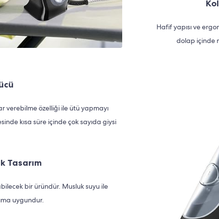
Ko
Hafif yapısı ve ergo
dolap içinde 
ücü
ar verebilme özelliği ile ütü yapmayı
sinde kısa süre içinde çok sayıda giysi
ik Tasarım
abilecek bir üründür. Musluk suyu ile
anıma uygundur.