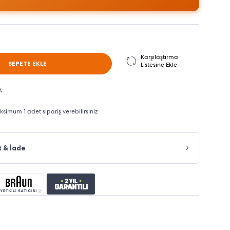
Karşılaştırma
SEPETE EKLE
Listesine Ekle
A
imum 1 adet sipariş verebilirsiniz
t & İade