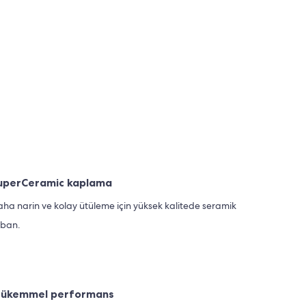
uperCeramic kaplama
ha narin ve kolay ütüleme için yüksek kalitede seramik
aban.
ükemmel performans