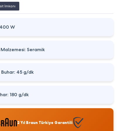
sit İmkanı
2400 W
 Malzemesi: Seramik
i Buhar: 45 g/dk
har: 180 g/dk
2 Yıl Braun Türkiye Garantili