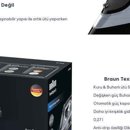
 Değil
şınabilir yapısı ile artık ütü yaparken
Braun Texs
Kuru & Buharlı ütü 
Değişken güç Buhar
Otomatik güç kapalı
Daha iyi kırışıklık 
0,27 l
Anti-drip özelliği D