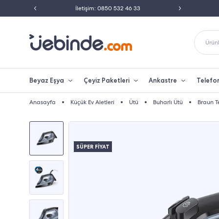
ili Satıcısı
İletişim: 0850 532 46 33
Peşin 
Ürünl
Beyaz Eşya
Çeyiz Paketleri
Ankastre
Telefo
Anasayfa
Küçük Ev Aletleri
Ütü
Buharlı Ütü
Braun T
SÜPER FİYAT