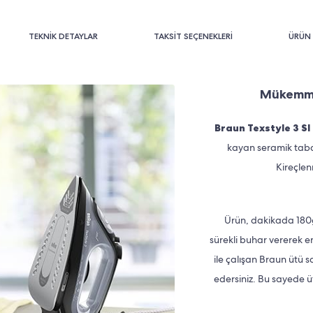
TEKNİK DETAYLAR
TAKSİT SEÇENEKLERİ
ÜRÜN 
Mükemme
Braun Texstyle 3 SI
kayan seramik tabanı
Kireçlen
Ürün, dakikada 180g
sürekli buhar vererek en
ile çalışan Braun ütü s
edersiniz. Bu sayede 