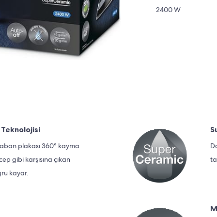
2400 W
Teknolojisi
S
ı taban plakası 360° kayma
Da
ep gibi karşısına çıkan
t
ğru kayar.
M