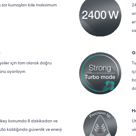
n zor kumaşları bile maksimum
24
ar
en
sa
i
G
siler için tam olarak doğru
Tu
ünü ayarlayın.
iç
ba
da
H
dikey konumda 8 dakikadan ve
Üt
a kaldığında güvenlik ve enerji
ul