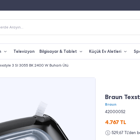
Fiyatına Taksit İmkanı
250 TL Üzeri Alışverişlerde Kargo Bedava
erde Arayın...
n
Televizyon
Bilgisayar & Tablet
Küçük Ev Aletleri
Sp
exstyle 3 SI 3055 BK 2400 W Buharlı Ütü
SÜPER FİYAT
Braun Texst
Braun
42000052
4.767
TL
529,67 TL'den b