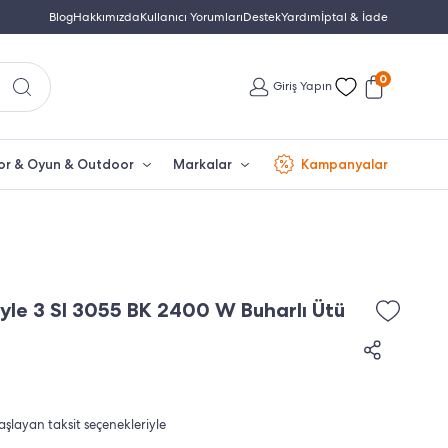
Yetkili Servis & Türkiye Distribütör Garantisi
Blog
Hakkımızda
Kullanıcı Yorumları
Destek
Yardım
Türkiye'nin En Büyük Beko Yet
İptal & İade
0
Giriş Yapın
or & Oyun & Outdoor
Markalar
Kampanyalar
yle 3 SI 3055 BK 2400 W Buharlı Ütü
aşlayan taksit seçenekleriyle