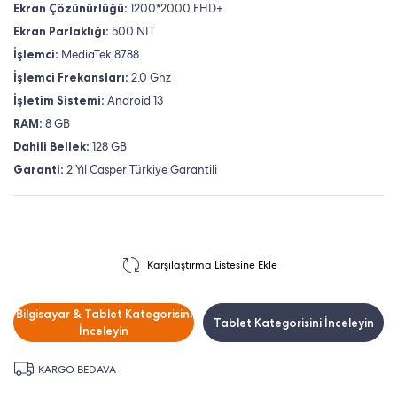
Ekran Çözünürlüğü:
1200*2000 FHD+
Ekran Parlaklığı:
500 NIT
İşlemci:
MediaTek 8788
İşlemci Frekansları:
2.0 Ghz
İşletim Sistemi:
Android 13
RAM:
8 GB
Dahili Bellek:
128 GB
Garanti:
2 Yıl Casper Türkiye Garantili
Karşılaştırma Listesine Ekle
Bilgisayar & Tablet Kategorisini
Tablet Kategorisini İnceleyin
İnceleyin
KARGO BEDAVA