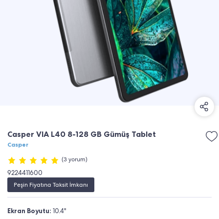
Casper VIA L40 8-128 GB Gümüş Tablet
Casper
(3 yorum)
9224411600
Peşin Fiyatına Taksit İmkanı
Ekran Boyutu:
10.4''