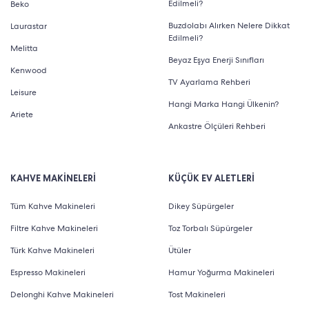
Edilmeli?
Beko
Buzdolabı Alırken Nelere Dikkat
Laurastar
Edilmeli?
Melitta
Beyaz Eşya Enerji Sınıfları
Kenwood
TV Ayarlama Rehberi
Leisure
Hangi Marka Hangi Ülkenin?
Ariete
Ankastre Ölçüleri Rehberi
KAHVE MAKİNELERİ
KÜÇÜK EV ALETLERİ
Tüm Kahve Makineleri
Dikey Süpürgeler
Filtre Kahve Makineleri
Toz Torbalı Süpürgeler
Türk Kahve Makineleri
Ütüler
Espresso Makineleri
Hamur Yoğurma Makineleri
Delonghi Kahve Makineleri
Tost Makineleri