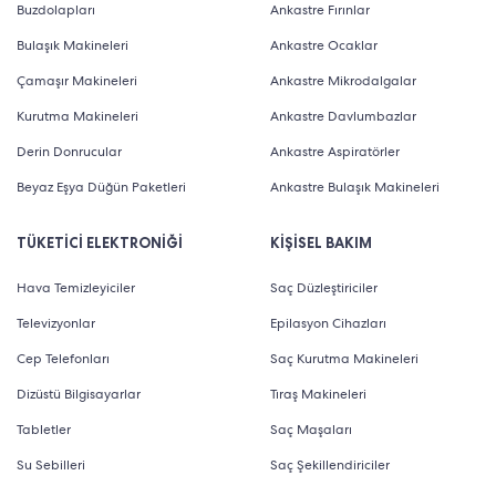
Buzdolapları
Ankastre Fırınlar
Bulaşık Makineleri
Ankastre Ocaklar
Çamaşır Makineleri
Ankastre Mikrodalgalar
Kurutma Makineleri
Ankastre Davlumbazlar
Derin Donrucular
Ankastre Aspiratörler
Beyaz Eşya Düğün Paketleri
Ankastre Bulaşık Makineleri
TÜKETİCİ ELEKTRONİĞİ
KİŞİSEL BAKIM
Hava Temizleyiciler
Saç Düzleştiriciler
Televizyonlar
Epilasyon Cihazları
Cep Telefonları
Saç Kurutma Makineleri
Dizüstü Bilgisayarlar
Tıraş Makineleri
Tabletler
Saç Maşaları
Su Sebilleri
Saç Şekillendiriciler