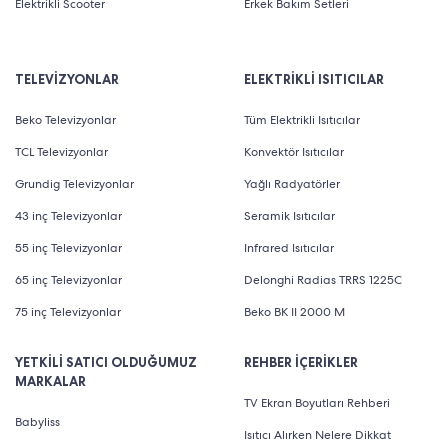
Elektrikli Scooter
Erkek Bakım Setleri
TELEVİZYONLAR
ELEKTRİKLİ ISITICILAR
Beko Televizyonlar
Tüm Elektrikli Isıtıcılar
TCL Televizyonlar
Konvektör Isıtıcılar
Grundig Televizyonlar
Yağlı Radyatörler
43 inç Televizyonlar
Seramik Isıtıcılar
55 inç Televizyonlar
Infrared Isıtıcılar
65 inç Televizyonlar
Delonghi Radias TRRS 1225C
75 inç Televizyonlar
Beko BK II 2000 M
YETKİLİ SATICI OLDUĞUMUZ
REHBER İÇERİKLER
MARKALAR
TV Ekran Boyutları Rehberi
Babyliss
Isıtıcı Alırken Nelere Dikkat