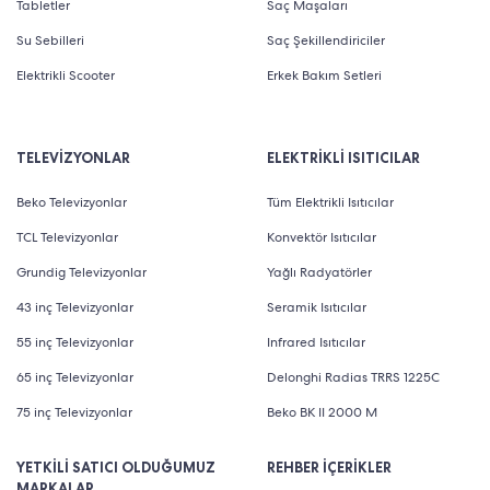
Tabletler
Saç Maşaları
Su Sebilleri
Saç Şekillendiriciler
Elektrikli Scooter
Erkek Bakım Setleri
TELEVİZYONLAR
ELEKTRİKLİ ISITICILAR
Beko Televizyonlar
Tüm Elektrikli Isıtıcılar
TCL Televizyonlar
Konvektör Isıtıcılar
Grundig Televizyonlar
Yağlı Radyatörler
43 inç Televizyonlar
Seramik Isıtıcılar
55 inç Televizyonlar
Infrared Isıtıcılar
65 inç Televizyonlar
Delonghi Radias TRRS 1225C
75 inç Televizyonlar
Beko BK II 2000 M
YETKİLİ SATICI OLDUĞUMUZ
REHBER İÇERİKLER
MARKALAR