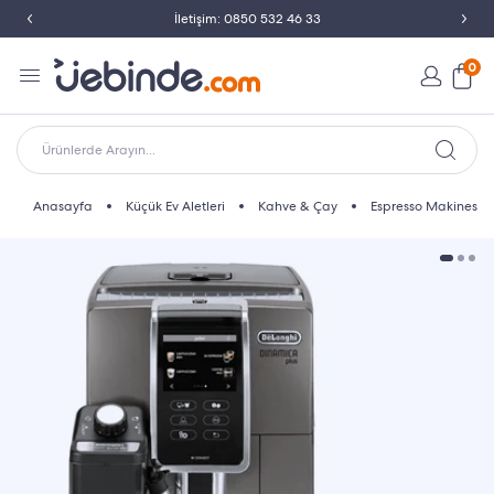
İletişim: 0850 532 46 33
0
Ürünlerde Arayın...
Anasayfa
Küçük Ev Aletleri
Kahve & Çay
Espresso Makinesi