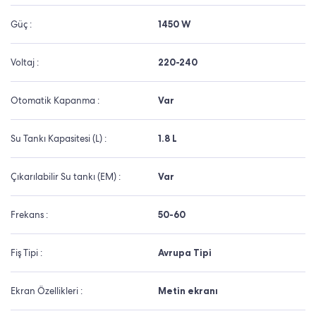
Güç :
1450 W
Voltaj :
220-240
Otomatik Kapanma :
Var
Su Tankı Kapasitesi (L) :
1.8 L
Çıkarılabilir Su tankı (EM) :
Var
Frekans :
50-60
Fiş Tipi :
Avrupa Tipi
Ekran Özellikleri :
Metin ekranı