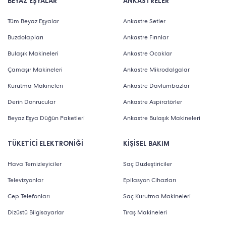
BEYAZ EŞYALAR
ANKASTRELER
Tüm Beyaz Eşyalar
Ankastre Setler
Buzdolapları
Ankastre Fırınlar
Bulaşık Makineleri
Ankastre Ocaklar
Çamaşır Makineleri
Ankastre Mikrodalgalar
Kurutma Makineleri
Ankastre Davlumbazlar
Derin Donrucular
Ankastre Aspiratörler
Beyaz Eşya Düğün Paketleri
Ankastre Bulaşık Makineleri
TÜKETİCİ ELEKTRONİĞİ
KİŞİSEL BAKIM
Hava Temizleyiciler
Saç Düzleştiriciler
Televizyonlar
Epilasyon Cihazları
Cep Telefonları
Saç Kurutma Makineleri
Dizüstü Bilgisayarlar
Tıraş Makineleri