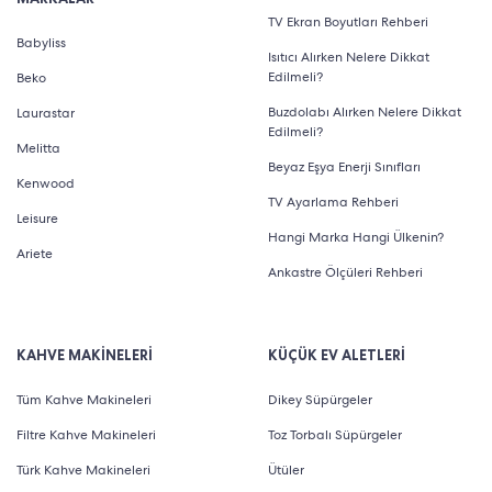
TV Ekran Boyutları Rehberi
Babyliss
Isıtıcı Alırken Nelere Dikkat
Edilmeli?
Beko
Buzdolabı Alırken Nelere Dikkat
Laurastar
Edilmeli?
Melitta
Beyaz Eşya Enerji Sınıfları
Kenwood
TV Ayarlama Rehberi
Leisure
Hangi Marka Hangi Ülkenin?
Ariete
Ankastre Ölçüleri Rehberi
KAHVE MAKİNELERİ
KÜÇÜK EV ALETLERİ
Tüm Kahve Makineleri
Dikey Süpürgeler
Filtre Kahve Makineleri
Toz Torbalı Süpürgeler
Türk Kahve Makineleri
Ütüler