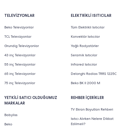
TELEVİZYONLAR
ELEKTRİKLİ ISITICILAR
Beko Televizyonlar
Tüm Elektrikli Isıtıcılar
TCL Televizyonlar
Konvektör Isıtıcılar
Grundig Televizyonlar
Yağlı Radyatörler
43 inç Televizyonlar
Seramik Isıtıcılar
55 inç Televizyonlar
Infrared Isıtıcılar
65 inç Televizyonlar
Delonghi Radias TRRS 1225C
75 inç Televizyonlar
Beko BK II 2000 M
YETKİLİ SATICI OLDUĞUMUZ
REHBER İÇERİKLER
MARKALAR
TV Ekran Boyutları Rehberi
Babyliss
Isıtıcı Alırken Nelere Dikkat
Edilmeli?
Beko