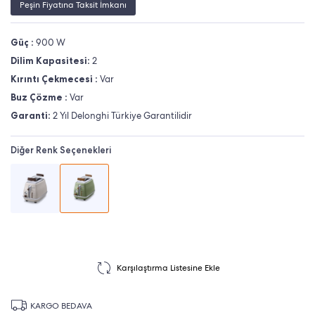
Peşin Fiyatına Taksit İmkanı
Güç :
900 W
Dilim Kapasitesi:
2
Kırıntı Çekmecesi :
Var
Buz Çözme :
Var
Garanti:
2 Yıl Delonghi Türkiye Garantilidir
Diğer Renk Seçenekleri
Karşılaştırma Listesine Ekle
KARGO BEDAVA