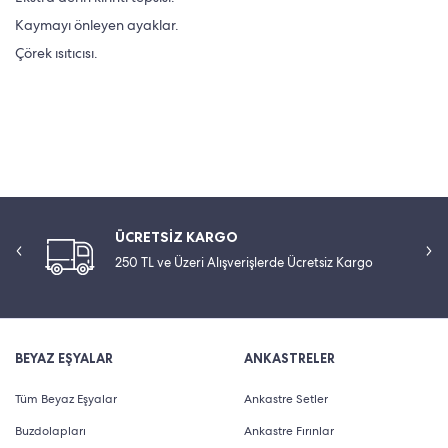
Kaymayı önleyen ayaklar.
Çörek ısıtıcısı.
ÜCRETSİZ KARGO
250 TL ve Üzeri Alışverişlerde Ücretsiz Kargo
BEYAZ EŞYALAR
ANKASTRELER
Tüm Beyaz Eşyalar
Ankastre Setler
Buzdolapları
Ankastre Fırınlar