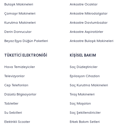
Bulaşık Makineleri
Ankastre Ocaklar
Çamaşır Makineleri
Ankastre Mikrodalgalar
Kurutma Makineleri
Ankastre Davlumbazlar
Derin Donrucular
Ankastre Aspiratörler
Beyaz Eşya Düğün Paketleri
Ankastre Bulaşık Makineleri
TÜKETİCİ ELEKTRONİĞİ
KİŞİSEL BAKIM
Hava Temizleyiciler
Saç Düzleştiriciler
Televizyonlar
Epilasyon Cihazları
Cep Telefonları
Saç Kurutma Makineleri
Dizüstü Bilgisayarlar
Tıraş Makineleri
Tabletler
Saç Maşaları
Su Sebilleri
Saç Şekillendiriciler
Elektrikli Scooter
Erkek Bakım Setleri