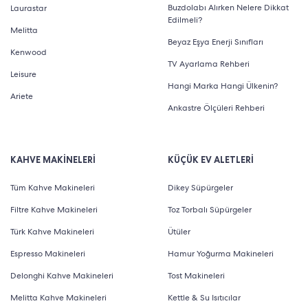
Buzdolabı Alırken Nelere Dikkat
Laurastar
Edilmeli?
Melitta
Beyaz Eşya Enerji Sınıfları
Kenwood
TV Ayarlama Rehberi
Leisure
Hangi Marka Hangi Ülkenin?
Ariete
Ankastre Ölçüleri Rehberi
KAHVE MAKİNELERİ
KÜÇÜK EV ALETLERİ
Tüm Kahve Makineleri
Dikey Süpürgeler
Filtre Kahve Makineleri
Toz Torbalı Süpürgeler
Türk Kahve Makineleri
Ütüler
Espresso Makineleri
Hamur Yoğurma Makineleri
Delonghi Kahve Makineleri
Tost Makineleri
Melitta Kahve Makineleri
Kettle & Su Isıtıcılar