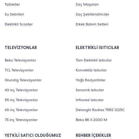
Tabletler
Saç Maşaları
Su Sebilleri
Saç Şekillendiriciler
Elektrikli Scooter
Erkek Bakım Setleri
TELEVİZYONLAR
ELEKTRİKLİ ISITICILAR
Beko Televizyonlar
Tüm Elektrikli Isıtıcılar
TCL Televizyonlar
Konvektör Isıtıcılar
Grundig Televizyonlar
Yağlı Radyatörler
43 inç Televizyonlar
Seramik Isıtıcılar
55 inç Televizyonlar
Infrared Isıtıcılar
65 inç Televizyonlar
Delonghi Radias TRRS 1225C
75 inç Televizyonlar
Beko BK II 2000 M
YETKİLİ SATICI OLDUĞUMUZ
REHBER İÇERİKLER