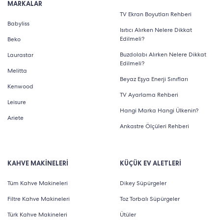
MARKALAR
TV Ekran Boyutları Rehberi
Babyliss
Isıtıcı Alırken Nelere Dikkat
Edilmeli?
Beko
Buzdolabı Alırken Nelere Dikkat
Laurastar
Edilmeli?
Melitta
Beyaz Eşya Enerji Sınıfları
Kenwood
TV Ayarlama Rehberi
Leisure
Hangi Marka Hangi Ülkenin?
Ariete
Ankastre Ölçüleri Rehberi
KAHVE MAKİNELERİ
KÜÇÜK EV ALETLERİ
Tüm Kahve Makineleri
Dikey Süpürgeler
Filtre Kahve Makineleri
Toz Torbalı Süpürgeler
Türk Kahve Makineleri
Ütüler