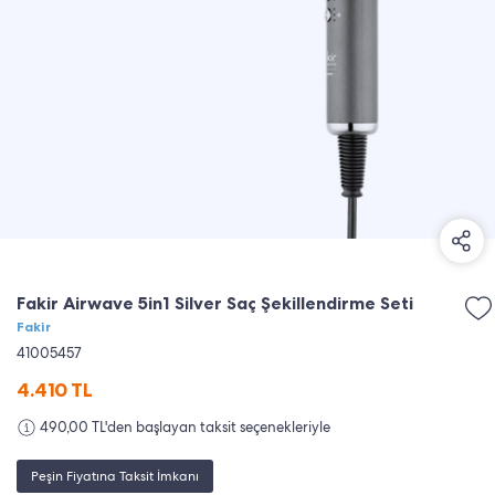
Fakir Airwave 5in1 Silver Saç Şekillendirme Seti
Fakir
41005457
4.410
TL
490,00 TL'den başlayan taksit seçenekleriyle
Peşin Fiyatına Taksit İmkanı