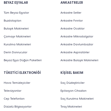
BEYAZ EŞYALAR
ANKASTRELER
Tüm Beyaz Eşyalar
Ankastre Setler
Buzdolapları
Ankastre Fırınlar
Bulaşık Makineleri
Ankastre Ocaklar
Çamaşır Makineleri
Ankastre Mikrodalgalar
Kurutma Makineleri
Ankastre Davlumbazlar
Derin Donrucular
Ankastre Aspiratörler
Beyaz Eşya Düğün Paketleri
Ankastre Bulaşık Makineleri
TÜKETİCİ ELEKTRONİĞİ
KİŞİSEL BAKIM
Hava Temizleyiciler
Saç Düzleştiriciler
Televizyonlar
Epilasyon Cihazları
Cep Telefonları
Saç Kurutma Makineleri
Dizüstü Bilgisayarlar
Tıraş Makineleri