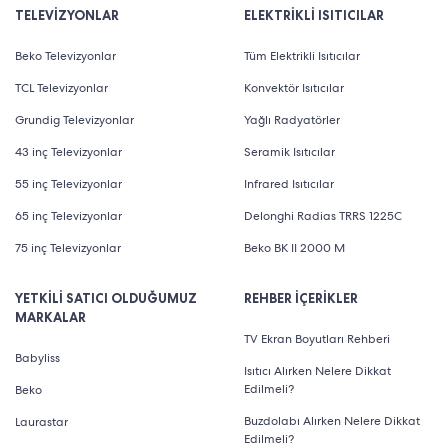
TELEVİZYONLAR
ELEKTRİKLİ ISITICILAR
Beko Televizyonlar
Tüm Elektrikli Isıtıcılar
TCL Televizyonlar
Konvektör Isıtıcılar
Grundig Televizyonlar
Yağlı Radyatörler
43 inç Televizyonlar
Seramik Isıtıcılar
55 inç Televizyonlar
Infrared Isıtıcılar
65 inç Televizyonlar
Delonghi Radias TRRS 1225C
75 inç Televizyonlar
Beko BK II 2000 M
YETKİLİ SATICI OLDUĞUMUZ
REHBER İÇERİKLER
MARKALAR
TV Ekran Boyutları Rehberi
Babyliss
Isıtıcı Alırken Nelere Dikkat
Edilmeli?
Beko
Buzdolabı Alırken Nelere Dikkat
Laurastar
Edilmeli?