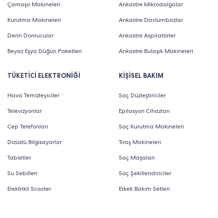
Çamaşır Makineleri
Ankastre Mikrodalgalar
Kurutma Makineleri
Ankastre Davlumbazlar
Derin Donrucular
Ankastre Aspiratörler
Beyaz Eşya Düğün Paketleri
Ankastre Bulaşık Makineleri
TÜKETİCİ ELEKTRONİĞİ
KİŞİSEL BAKIM
Hava Temizleyiciler
Saç Düzleştiriciler
Televizyonlar
Epilasyon Cihazları
Cep Telefonları
Saç Kurutma Makineleri
Dizüstü Bilgisayarlar
Tıraş Makineleri
Tabletler
Saç Maşaları
Su Sebilleri
Saç Şekillendiriciler
Elektrikli Scooter
Erkek Bakım Setleri