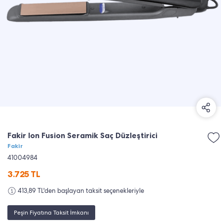
Fakir Ion Fusion Seramik Saç Düzleştirici
Fakir
41004984
3.725
TL
413,89 TL'den başlayan taksit seçenekleriyle
Peşin Fiyatına Taksit İmkanı