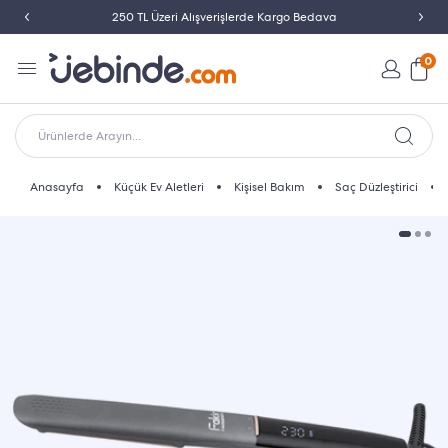
250 TL Üzeri Alışverişlerde Kargo Bedava
0
Ürünlerde Arayın...
Anasayfa
Küçük Ev Aletleri
Kişisel Bakım
Saç Düzleştirici