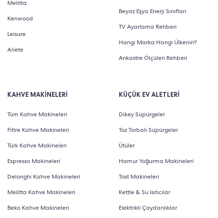
Melitta
Beyaz Eşya Enerji Sınıfları
Kenwood
TV Ayarlama Rehberi
Leisure
Hangi Marka Hangi Ülkenin?
Ariete
Ankastre Ölçüleri Rehberi
KAHVE MAKİNELERİ
KÜÇÜK EV ALETLERİ
Tüm Kahve Makineleri
Dikey Süpürgeler
Filtre Kahve Makineleri
Toz Torbalı Süpürgeler
Türk Kahve Makineleri
Ütüler
Espresso Makineleri
Hamur Yoğurma Makineleri
Delonghi Kahve Makineleri
Tost Makineleri
Melitta Kahve Makineleri
Kettle & Su Isıtıcılar
Beko Kahve Makineleri
Elektrikli Çaydanlıklar