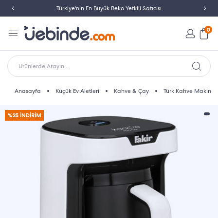
Türkiye'nin En Büyük Beko Yetkili Satıcısı
0
Ürünlerde Arayın...
Anasayfa
Küçük Ev Aletleri
Kahve & Çay
Türk Kahve Makines
%25 İNDİRİM