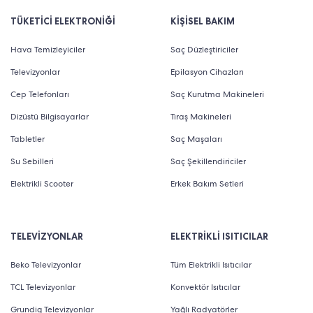
TÜKETİCİ ELEKTRONİĞİ
KİŞİSEL BAKIM
Hava Temizleyiciler
Saç Düzleştiriciler
Televizyonlar
Epilasyon Cihazları
Cep Telefonları
Saç Kurutma Makineleri
Dizüstü Bilgisayarlar
Tıraş Makineleri
Tabletler
Saç Maşaları
Su Sebilleri
Saç Şekillendiriciler
Elektrikli Scooter
Erkek Bakım Setleri
TELEVİZYONLAR
ELEKTRİKLİ ISITICILAR
Beko Televizyonlar
Tüm Elektrikli Isıtıcılar
TCL Televizyonlar
Konvektör Isıtıcılar
Grundig Televizyonlar
Yağlı Radyatörler