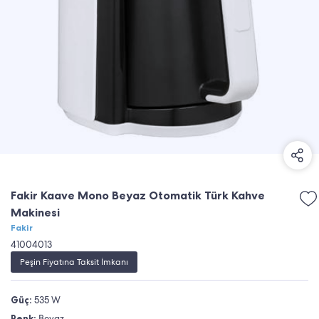
Fakir Kaave Mono Beyaz Otomatik Türk Kahve
Makinesi
Fakir
41004013
Peşin Fiyatına Taksit İmkanı
Güç:
535 W
Renk:
Beyaz