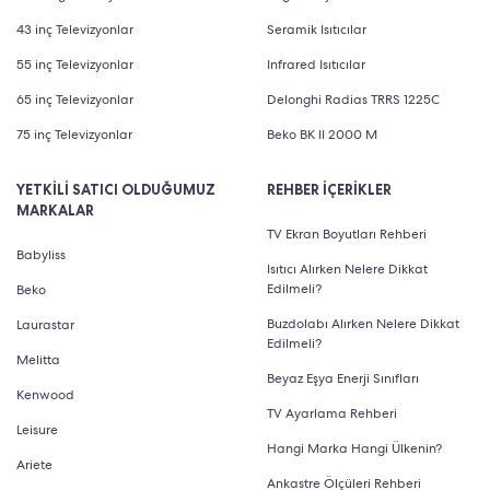
43 inç Televizyonlar
Seramik Isıtıcılar
55 inç Televizyonlar
Infrared Isıtıcılar
65 inç Televizyonlar
Delonghi Radias TRRS 1225C
75 inç Televizyonlar
Beko BK II 2000 M
YETKİLİ SATICI OLDUĞUMUZ
REHBER İÇERİKLER
MARKALAR
TV Ekran Boyutları Rehberi
Babyliss
Isıtıcı Alırken Nelere Dikkat
Edilmeli?
Beko
Buzdolabı Alırken Nelere Dikkat
Laurastar
Edilmeli?
Melitta
Beyaz Eşya Enerji Sınıfları
Kenwood
TV Ayarlama Rehberi
Leisure
Hangi Marka Hangi Ülkenin?
Ariete
Ankastre Ölçüleri Rehberi