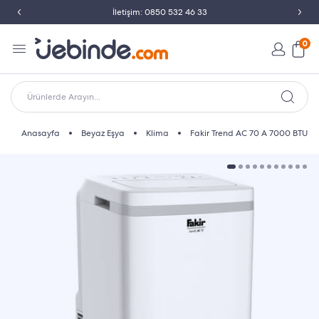
İletişim: 0850 532 46 33
0
Ürünlerde Arayın...
Anasayfa
Beyaz Eşya
Klima
Fakir Trend AC 70 A 7000 BTU M