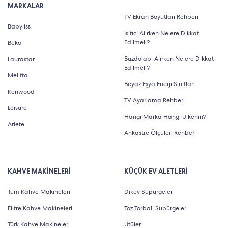
MARKALAR
TV Ekran Boyutları Rehberi
Babyliss
Isıtıcı Alırken Nelere Dikkat
Edilmeli?
Beko
Buzdolabı Alırken Nelere Dikkat
Laurastar
Edilmeli?
Melitta
Beyaz Eşya Enerji Sınıfları
Kenwood
TV Ayarlama Rehberi
Leisure
Hangi Marka Hangi Ülkenin?
Ariete
Ankastre Ölçüleri Rehberi
KAHVE MAKİNELERİ
KÜÇÜK EV ALETLERİ
Tüm Kahve Makineleri
Dikey Süpürgeler
Filtre Kahve Makineleri
Toz Torbalı Süpürgeler
Türk Kahve Makineleri
Ütüler