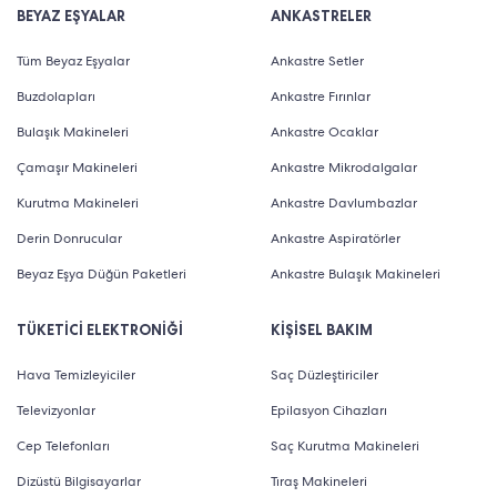
BEYAZ EŞYALAR
ANKASTRELER
Tüm Beyaz Eşyalar
Ankastre Setler
Buzdolapları
Ankastre Fırınlar
Bulaşık Makineleri
Ankastre Ocaklar
Çamaşır Makineleri
Ankastre Mikrodalgalar
Kurutma Makineleri
Ankastre Davlumbazlar
Derin Donrucular
Ankastre Aspiratörler
Beyaz Eşya Düğün Paketleri
Ankastre Bulaşık Makineleri
TÜKETİCİ ELEKTRONİĞİ
KİŞİSEL BAKIM
Hava Temizleyiciler
Saç Düzleştiriciler
Televizyonlar
Epilasyon Cihazları
Cep Telefonları
Saç Kurutma Makineleri
Dizüstü Bilgisayarlar
Tıraş Makineleri