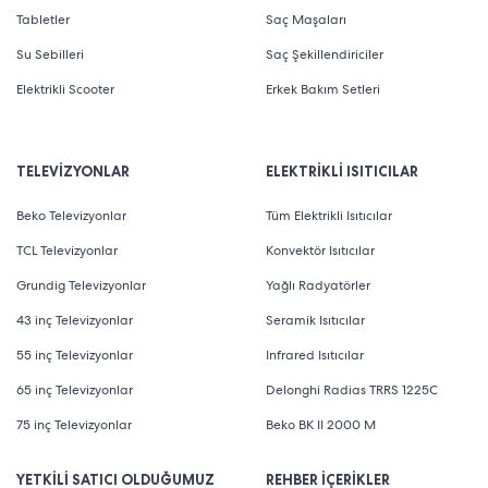
Tabletler
Saç Maşaları
Su Sebilleri
Saç Şekillendiriciler
Elektrikli Scooter
Erkek Bakım Setleri
TELEVİZYONLAR
ELEKTRİKLİ ISITICILAR
Beko Televizyonlar
Tüm Elektrikli Isıtıcılar
TCL Televizyonlar
Konvektör Isıtıcılar
Grundig Televizyonlar
Yağlı Radyatörler
43 inç Televizyonlar
Seramik Isıtıcılar
55 inç Televizyonlar
Infrared Isıtıcılar
65 inç Televizyonlar
Delonghi Radias TRRS 1225C
75 inç Televizyonlar
Beko BK II 2000 M
YETKİLİ SATICI OLDUĞUMUZ
REHBER İÇERİKLER