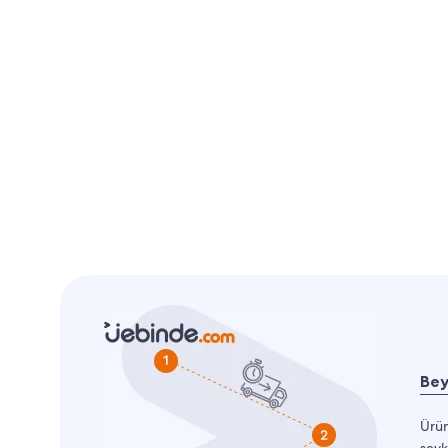
Bey
Ürün
sevk