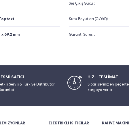
Ses Çıkış Gücü :
Toptext
Kutu Boyutları (GxYxD) :
7 x 69,2 mm
Garanti Süresi :
RESMİ SATICI
HIZLI TESLİMAT
etkili Servis & Türkiye Distribütör
Siparişleriniz en geç ert
arantisi
kargoya verilir
LEVİZYONLAR
ELEKTRİKLİ ISITICILAR
KAHVE MAKİNE