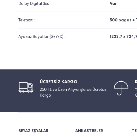
Dolby Digital Ses :
Var
Teletext :
500 pages + 
Ayaksız Boyutlar (GxYxD) :
1233,7 x 724,
ÜCRETSİZ KARGO
250 TL ve Üzeri Alışverişlerde Ücretsiz
Y
Kargo
G
BEYAZ EŞYALAR
ANKASTRELER
TE