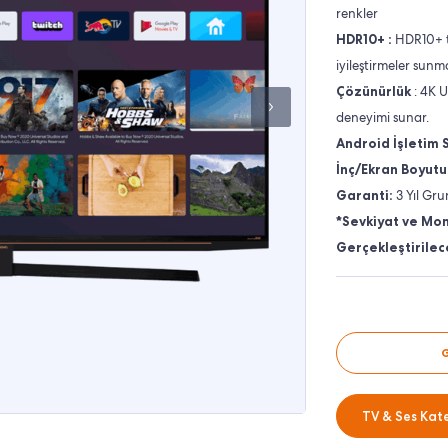
renkler
HDR10+ :
HDR10+ t
iyileştirmeler sunm
Çözünürlük
: 4K U
deneyimi sunar.
Android İşletim 
İnç/Ekran Boyutu
Garanti:
3 Yıl Gru
*Sevkiyat ve Mon
Gerçekleştirilece
TV & Ses Kate