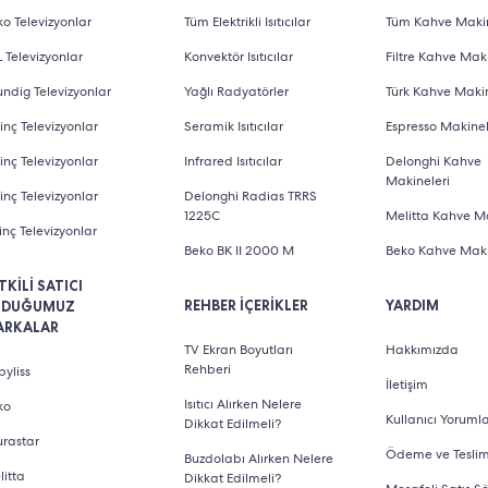
o Televizyonlar
Tüm Elektrikli Isıtıcılar
Tüm Kahve Makin
 Televizyonlar
Konvektör Isıtıcılar
Filtre Kahve Maki
ndig Televizyonlar
Yağlı Radyatörler
Türk Kahve Makin
inç Televizyonlar
Seramik Isıtıcılar
Espresso Makinel
inç Televizyonlar
Infrared Isıtıcılar
Delonghi Kahve
Makineleri
inç Televizyonlar
Delonghi Radias TRRS
1225C
Melitta Kahve Ma
inç Televizyonlar
Beko BK II 2000 M
Beko Kahve Maki
TKİLİ SATICI
REHBER İÇERİKLER
YARDIM
LDUĞUMUZ
ARKALAR
TV Ekran Boyutları
Hakkımızda
Rehberi
yliss
İletişim
Isıtıcı Alırken Nelere
ko
Kullanıcı Yorumla
Dikkat Edilmeli?
urastar
Ödeme ve Tesli
Buzdolabı Alırken Nelere
litta
Dikkat Edilmeli?