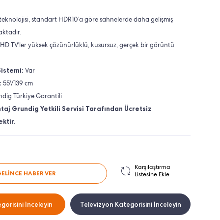
eknolojisi, standart HDR10’a göre sahnelerde daha gelişmiş
aktadır.
HD TV'ler yüksek çözünürlüklü, kusursuz, gerçek bir görüntü
Sistemi:
Var
:
55'/139 cm
ndig Türkiye Garantili
taj Grundig Yetkili Servisi Tarafından Ücretsiz
ktir.
Karşılaştırma
GELİNCE HABER VER
Listesine Ekle
gorisini İnceleyin
Televizyon Kategorisini İnceleyin