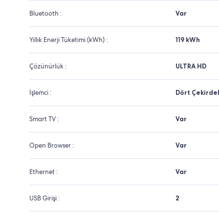
Bluetooth :
Var
Yıllık Enerji Tüketimi (kWh) :
119 kWh
Çözünürlük :
ULTRA HD
İşlemci :
Dört Çekirde
Smart TV :
Var
Open Browser :
Var
Ethernet :
Var
USB Girişi :
2