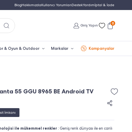
Yetkili Servis & Türkiye Distribütör Garantisi
Blog
Hakkımızda
Kullanıcı Yorumları
Destek
Yardım
Türkiye'nin En Büyük Beko Yet
İptal & İade
0
Giriş Yapın
or & Oyun & Outdoor
Markalar
Kampanyalar
lanta 55 GGU 8965 BE Android TV
sit İmkanı
nolojisi ile mükemmel renkler
: Geniş renk dünyası ile en canlı