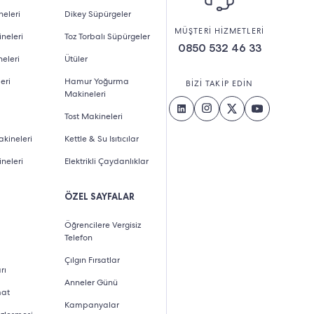
eleri
Dikey Süpürgeler
MÜŞTERİ HİZMETLERİ
neleri
Toz Torbalı Süpürgeler
0850 532 46 33
eleri
Ütüler
eri
Hamur Yoğurma
BİZİ TAKİP EDİN
Makineleri
Tost Makineleri
kineleri
Kettle & Su Isıtıcılar
neleri
Elektrikli Çaydanlıklar
ÖZEL SAYFALAR
Öğrencilere Vergisiz
Telefon
Çılgın Fırsatlar
rı
Anneler Günü
mat
Kampanyalar