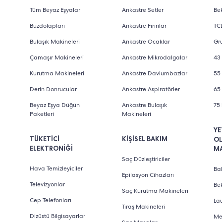
Tüm Beyaz Eşyalar
Ankastre Setler
Bek
Buzdolapları
Ankastre Fırınlar
TCL
Bulaşık Makineleri
Ankastre Ocaklar
Gru
Çamaşır Makineleri
Ankastre Mikrodalgalar
43 
Kurutma Makineleri
Ankastre Davlumbazlar
55 
Derin Donrucular
Ankastre Aspiratörler
65 
Beyaz Eşya Düğün
Ankastre Bulaşık
75 
Paketleri
Makineleri
YE
TÜKETİCİ
KİŞİSEL BAKIM
O
ELEKTRONİĞİ
M
Saç Düzleştiriciler
Hava Temizleyiciler
Bab
Epilasyon Cihazları
Televizyonlar
Be
Saç Kurutma Makineleri
Cep Telefonları
La
Tıraş Makineleri
Dizüstü Bilgisayarlar
Me