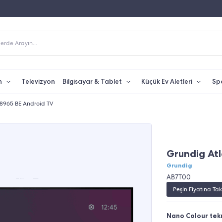
Fiyatına Taksit İmkanı
250 TL Üzeri Alışverişlerde Kargo Bedava
erde Arayın...
n
Televizyon
Bilgisayar & Tablet
Küçük Ev Aletleri
Sp
8965 BE Android TV
Grundig At
Grundig
AB7T00
Peşin Fiyatına Tak
Nano Colour tek