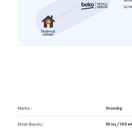
ücre
Marka :
Grundig
Ekran Boyutu :
55 inç / 140 e