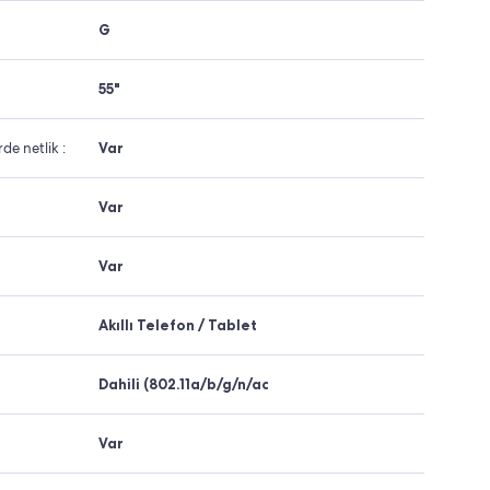
G
55"
de netlik :
Var
Var
Var
Akıllı Telefon / Tablet
Dahili (802.11a/b/g/n/ac
Var