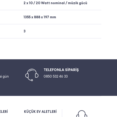
2 x 10 / 20 Watt nominal / müzik gücü
1355 x 888 x 197 mm
3
TELEFONLA SİPARİŞ
esi gün
0850 532 46 33
LERİ
KÜÇÜK EV ALETLERİ