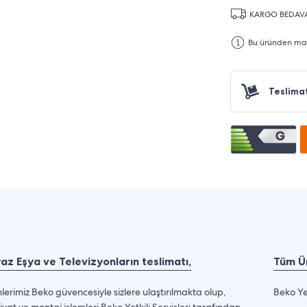
KARGO BEDAV
Bu üründen maks
Teslima
az Eşya ve Televizyonların teslimatı,
Tüm Ür
lerimiz Beko güvencesiyle sizlere ulaştırılmakta olup,
Beko Ye
iyat ve montaj işlemleri Beko Yetkili Servisleri tarafından