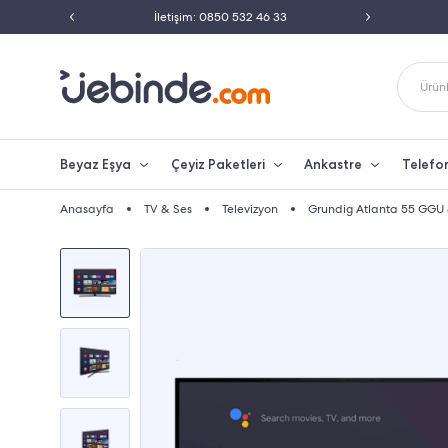
ili Satıcısı
İletişim: 0850 532 46 33
Peşin 
Ürünl
Beyaz Eşya
Çeyiz Paketleri
Ankastre
Telefo
Anasayfa
TV & Ses
Televizyon
Grundig Atlanta 55 GGU 