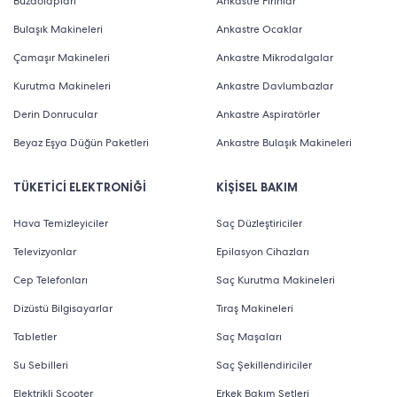
Buzdolapları
Ankastre Fırınlar
Bulaşık Makineleri
Ankastre Ocaklar
Çamaşır Makineleri
Ankastre Mikrodalgalar
Kurutma Makineleri
Ankastre Davlumbazlar
Derin Donrucular
Ankastre Aspiratörler
Beyaz Eşya Düğün Paketleri
Ankastre Bulaşık Makineleri
TÜKETİCİ ELEKTRONİĞİ
KİŞİSEL BAKIM
Hava Temizleyiciler
Saç Düzleştiriciler
Televizyonlar
Epilasyon Cihazları
Cep Telefonları
Saç Kurutma Makineleri
Dizüstü Bilgisayarlar
Tıraş Makineleri
Tabletler
Saç Maşaları
Su Sebilleri
Saç Şekillendiriciler
Elektrikli Scooter
Erkek Bakım Setleri