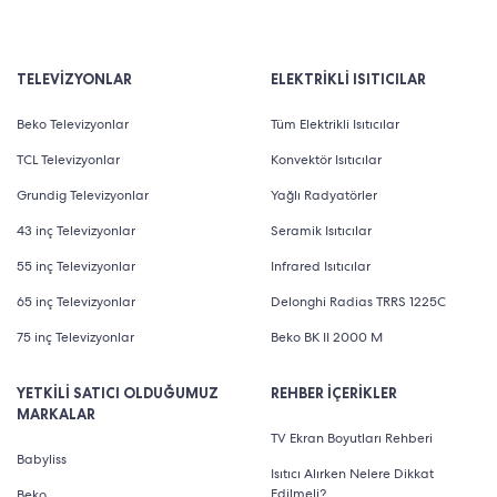
TELEVİZYONLAR
ELEKTRİKLİ ISITICILAR
Beko Televizyonlar
Tüm Elektrikli Isıtıcılar
TCL Televizyonlar
Konvektör Isıtıcılar
Grundig Televizyonlar
Yağlı Radyatörler
43 inç Televizyonlar
Seramik Isıtıcılar
55 inç Televizyonlar
Infrared Isıtıcılar
65 inç Televizyonlar
Delonghi Radias TRRS 1225C
75 inç Televizyonlar
Beko BK II 2000 M
YETKİLİ SATICI OLDUĞUMUZ
REHBER İÇERİKLER
MARKALAR
TV Ekran Boyutları Rehberi
Babyliss
Isıtıcı Alırken Nelere Dikkat
Edilmeli?
Beko