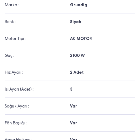
Marka :
Grundig
Renk :
Siyah
Motor Tipi :
AC MOTOR
Güç :
2100 W
Hız Ayarı :
2 Adet
Isı Ayarı (Adet) :
3
Soğuk Ayarı :
Var
Fön Başlığı :
Var
Asma Halkası :
Var