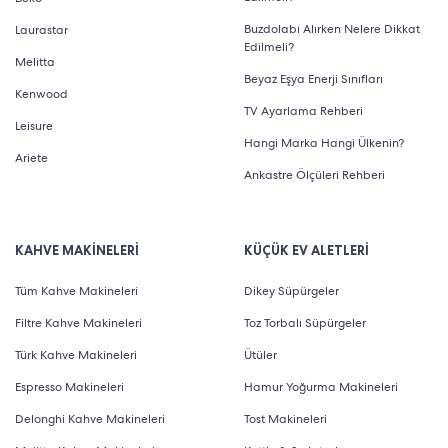
Buzdolabı Alırken Nelere Dikkat
Laurastar
Edilmeli?
Melitta
Beyaz Eşya Enerji Sınıfları
Kenwood
TV Ayarlama Rehberi
Leisure
Hangi Marka Hangi Ülkenin?
Ariete
Ankastre Ölçüleri Rehberi
KAHVE MAKİNELERİ
KÜÇÜK EV ALETLERİ
Tüm Kahve Makineleri
Dikey Süpürgeler
Filtre Kahve Makineleri
Toz Torbalı Süpürgeler
Türk Kahve Makineleri
Ütüler
Espresso Makineleri
Hamur Yoğurma Makineleri
Delonghi Kahve Makineleri
Tost Makineleri