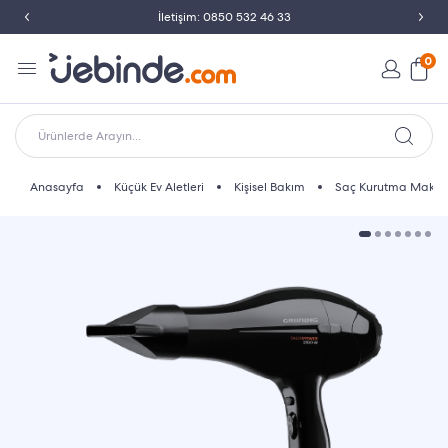
İletişim: 0850 532 46 33
0
Ürünlerde Arayın...
Anasayfa
Küçük Ev Aletleri
Kişisel Bakım
Saç Kurutma Makine