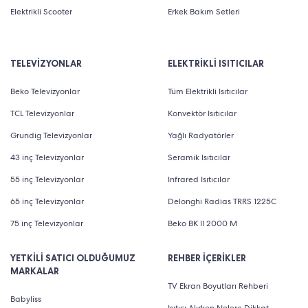
Elektrikli Scooter
Erkek Bakım Setleri
TELEVİZYONLAR
ELEKTRİKLİ ISITICILAR
Beko Televizyonlar
Tüm Elektrikli Isıtıcılar
TCL Televizyonlar
Konvektör Isıtıcılar
Grundig Televizyonlar
Yağlı Radyatörler
43 inç Televizyonlar
Seramik Isıtıcılar
55 inç Televizyonlar
Infrared Isıtıcılar
65 inç Televizyonlar
Delonghi Radias TRRS 1225C
75 inç Televizyonlar
Beko BK II 2000 M
YETKİLİ SATICI OLDUĞUMUZ
REHBER İÇERİKLER
MARKALAR
TV Ekran Boyutları Rehberi
Babyliss
Isıtıcı Alırken Nelere Dikkat