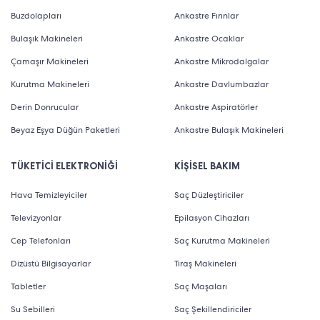
Buzdolapları
Ankastre Fırınlar
Bulaşık Makineleri
Ankastre Ocaklar
Çamaşır Makineleri
Ankastre Mikrodalgalar
Kurutma Makineleri
Ankastre Davlumbazlar
Derin Donrucular
Ankastre Aspiratörler
Beyaz Eşya Düğün Paketleri
Ankastre Bulaşık Makineleri
TÜKETİCİ ELEKTRONİĞİ
KİŞİSEL BAKIM
Hava Temizleyiciler
Saç Düzleştiriciler
Televizyonlar
Epilasyon Cihazları
Cep Telefonları
Saç Kurutma Makineleri
Dizüstü Bilgisayarlar
Tıraş Makineleri
Tabletler
Saç Maşaları
Su Sebilleri
Saç Şekillendiriciler