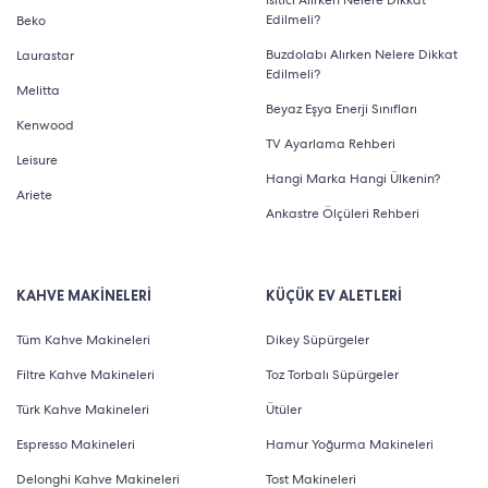
Edilmeli?
Beko
Buzdolabı Alırken Nelere Dikkat
Laurastar
Edilmeli?
Melitta
Beyaz Eşya Enerji Sınıfları
Kenwood
TV Ayarlama Rehberi
Leisure
Hangi Marka Hangi Ülkenin?
Ariete
Ankastre Ölçüleri Rehberi
KAHVE MAKİNELERİ
KÜÇÜK EV ALETLERİ
Tüm Kahve Makineleri
Dikey Süpürgeler
Filtre Kahve Makineleri
Toz Torbalı Süpürgeler
Türk Kahve Makineleri
Ütüler
Espresso Makineleri
Hamur Yoğurma Makineleri
Delonghi Kahve Makineleri
Tost Makineleri