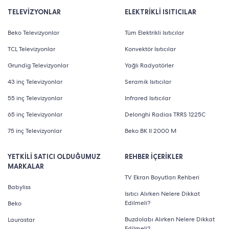
TELEVİZYONLAR
ELEKTRİKLİ ISITICILAR
Beko Televizyonlar
Tüm Elektrikli Isıtıcılar
TCL Televizyonlar
Konvektör Isıtıcılar
Grundig Televizyonlar
Yağlı Radyatörler
43 inç Televizyonlar
Seramik Isıtıcılar
55 inç Televizyonlar
Infrared Isıtıcılar
65 inç Televizyonlar
Delonghi Radias TRRS 1225C
75 inç Televizyonlar
Beko BK II 2000 M
YETKİLİ SATICI OLDUĞUMUZ
REHBER İÇERİKLER
MARKALAR
TV Ekran Boyutları Rehberi
Babyliss
Isıtıcı Alırken Nelere Dikkat
Edilmeli?
Beko
Buzdolabı Alırken Nelere Dikkat
Laurastar
Edilmeli?