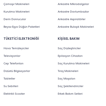
Çamaşır Makineleri
Ankastre Mikrodalgalar
Kurutma Makineleri
Ankastre Davlumbazlar
Derin Donrucular
Ankastre Aspiratörler
Beyaz Eşya Düğün Paketleri
Ankastre Bulaşık Makineleri
TÜKETİCİ ELEKTRONİĞİ
KİŞİSEL BAKIM
Hava Temizleyiciler
Saç Düzleştiriciler
Televizyonlar
Epilasyon Cihazları
Cep Telefonları
Saç Kurutma Makineleri
Dizüstü Bilgisayarlar
Tıraş Makineleri
Tabletler
Saç Maşaları
Su Sebilleri
Saç Şekillendiriciler
Elektrikli Scooter
Erkek Bakım Setleri