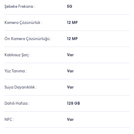
Şebeke Frekansı :
5G
Kamera Çözünürlük :
12 MP
Ön Kamera Çözünürlüğü :
12 MP
Kablosuz Şarj :
Var
Yüz Tanıma :
Var
Suya Dayanıklılık :
Var
Dahili Hafıza :
128 GB
NFC :
Var