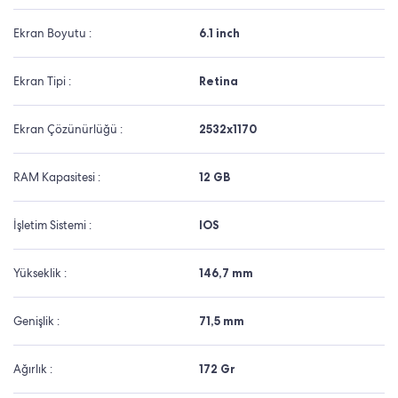
Ekran Boyutu :
6.1 inch
Ekran Tipi :
Retina
Ekran Çözünürlüğü :
2532x1170
RAM Kapasitesi :
12 GB
İşletim Sistemi :
IOS
Yükseklik :
146,7 mm
Genişlik :
71,5 mm
Ağırlık :
172 Gr