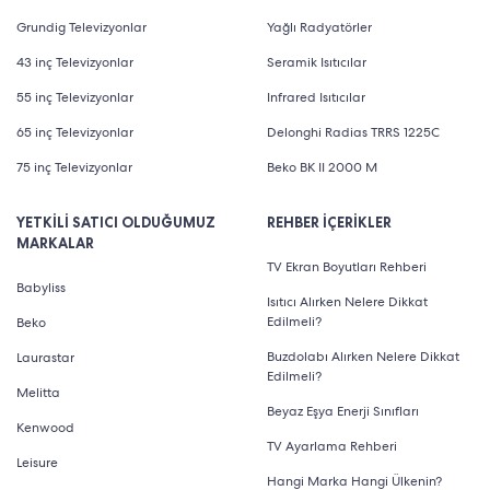
Grundig Televizyonlar
Yağlı Radyatörler
43 inç Televizyonlar
Seramik Isıtıcılar
55 inç Televizyonlar
Infrared Isıtıcılar
65 inç Televizyonlar
Delonghi Radias TRRS 1225C
75 inç Televizyonlar
Beko BK II 2000 M
YETKİLİ SATICI OLDUĞUMUZ
REHBER İÇERİKLER
MARKALAR
TV Ekran Boyutları Rehberi
Babyliss
Isıtıcı Alırken Nelere Dikkat
Edilmeli?
Beko
Buzdolabı Alırken Nelere Dikkat
Laurastar
Edilmeli?
Melitta
Beyaz Eşya Enerji Sınıfları
Kenwood
TV Ayarlama Rehberi
Leisure
Hangi Marka Hangi Ülkenin?