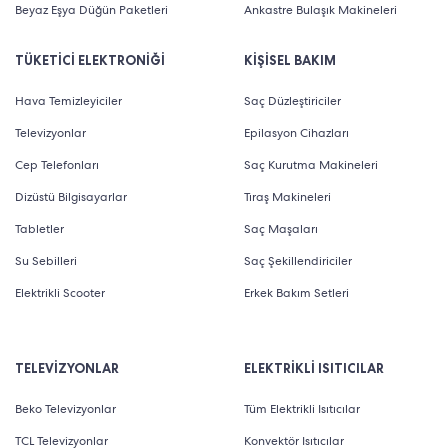
Beyaz Eşya Düğün Paketleri
Ankastre Bulaşık Makineleri
TÜKETİCİ ELEKTRONİĞİ
KİŞİSEL BAKIM
Hava Temizleyiciler
Saç Düzleştiriciler
Televizyonlar
Epilasyon Cihazları
Cep Telefonları
Saç Kurutma Makineleri
Dizüstü Bilgisayarlar
Tıraş Makineleri
Tabletler
Saç Maşaları
Su Sebilleri
Saç Şekillendiriciler
Elektrikli Scooter
Erkek Bakım Setleri
TELEVİZYONLAR
ELEKTRİKLİ ISITICILAR
Beko Televizyonlar
Tüm Elektrikli Isıtıcılar
TCL Televizyonlar
Konvektör Isıtıcılar