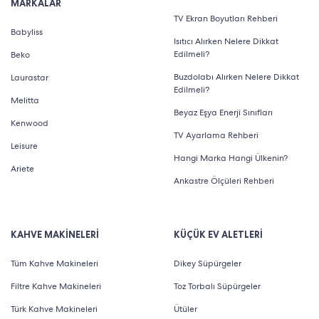
MARKALAR
TV Ekran Boyutları Rehberi
Babyliss
Isıtıcı Alırken Nelere Dikkat
Edilmeli?
Beko
Buzdolabı Alırken Nelere Dikkat
Laurastar
Edilmeli?
Melitta
Beyaz Eşya Enerji Sınıfları
Kenwood
TV Ayarlama Rehberi
Leisure
Hangi Marka Hangi Ülkenin?
Ariete
Ankastre Ölçüleri Rehberi
KAHVE MAKİNELERİ
KÜÇÜK EV ALETLERİ
Tüm Kahve Makineleri
Dikey Süpürgeler
Filtre Kahve Makineleri
Toz Torbalı Süpürgeler
Türk Kahve Makineleri
Ütüler