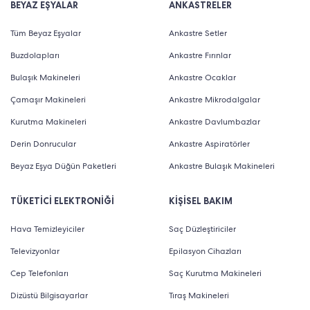
BEYAZ EŞYALAR
ANKASTRELER
Tüm Beyaz Eşyalar
Ankastre Setler
Buzdolapları
Ankastre Fırınlar
Bulaşık Makineleri
Ankastre Ocaklar
Çamaşır Makineleri
Ankastre Mikrodalgalar
Kurutma Makineleri
Ankastre Davlumbazlar
Derin Donrucular
Ankastre Aspiratörler
Beyaz Eşya Düğün Paketleri
Ankastre Bulaşık Makineleri
TÜKETİCİ ELEKTRONİĞİ
KİŞİSEL BAKIM
Hava Temizleyiciler
Saç Düzleştiriciler
Televizyonlar
Epilasyon Cihazları
Cep Telefonları
Saç Kurutma Makineleri
Dizüstü Bilgisayarlar
Tıraş Makineleri