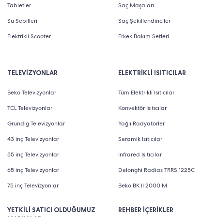
Tabletler
Saç Maşaları
Su Sebilleri
Saç Şekillendiriciler
Elektrikli Scooter
Erkek Bakım Setleri
TELEVİZYONLAR
ELEKTRİKLİ ISITICILAR
Beko Televizyonlar
Tüm Elektrikli Isıtıcılar
TCL Televizyonlar
Konvektör Isıtıcılar
Grundig Televizyonlar
Yağlı Radyatörler
43 inç Televizyonlar
Seramik Isıtıcılar
55 inç Televizyonlar
Infrared Isıtıcılar
65 inç Televizyonlar
Delonghi Radias TRRS 1225C
75 inç Televizyonlar
Beko BK II 2000 M
YETKİLİ SATICI OLDUĞUMUZ
REHBER İÇERİKLER