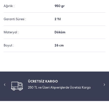
Ağırlık :
950 gr
Garanti Süresi :
2 Yıl
Materyal :
Döküm
Boyut :
26 cm
ÜCRETSİZ KARGO
250 TL ve Üzeri Alışverişlerde Ücretsiz Kargo