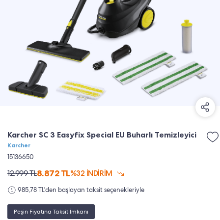
Karcher SC 3 Easyfix Special EU Buharlı Temizleyici
Karcher
15136650
8.872
TL
12.999
TL
%32 İNDİRİM
985,78 TL'den başlayan taksit seçenekleriyle
Peşin Fiyatına Taksit İmkanı