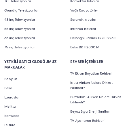
TCL Televizyonlar
Konvektör Isıtıcılar
Grundig Televizyonlar
Yağlı Radyatörler
43 inç Televizyonlar
Seramik Isıtıcılar
55 inç Televizyonlar
Infrared Isıtıcılar
65 inç Televizyonlar
Delonghi Radias TRRS 1225C
75 inç Televizyonlar
Beko BK II 2000 M
YETKİLİ SATICI OLDUĞUMUZ
REHBER İÇERİKLER
MARKALAR
TV Ekran Boyutları Rehberi
Babyliss
Isıtıcı Alırken Nelere Dikkat
Edilmeli?
Beko
Buzdolabı Alırken Nelere Dikkat
Laurastar
Edilmeli?
Melitta
Beyaz Eşya Enerji Sınıfları
Kenwood
TV Ayarlama Rehberi
Leisure