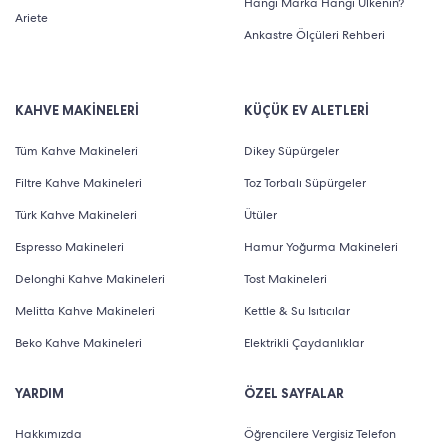
Hangi Marka Hangi Ülkenin?
Ariete
Ankastre Ölçüleri Rehberi
KAHVE MAKİNELERİ
KÜÇÜK EV ALETLERİ
Tüm Kahve Makineleri
Dikey Süpürgeler
Filtre Kahve Makineleri
Toz Torbalı Süpürgeler
Türk Kahve Makineleri
Ütüler
Espresso Makineleri
Hamur Yoğurma Makineleri
Delonghi Kahve Makineleri
Tost Makineleri
Melitta Kahve Makineleri
Kettle & Su Isıtıcılar
Beko Kahve Makineleri
Elektrikli Çaydanlıklar
YARDIM
ÖZEL SAYFALAR
Hakkımızda
Öğrencilere Vergisiz Telefon