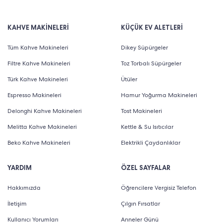
KAHVE MAKİNELERİ
KÜÇÜK EV ALETLERİ
Tüm Kahve Makineleri
Dikey Süpürgeler
Filtre Kahve Makineleri
Toz Torbalı Süpürgeler
Türk Kahve Makineleri
Ütüler
Espresso Makineleri
Hamur Yoğurma Makineleri
Delonghi Kahve Makineleri
Tost Makineleri
Melitta Kahve Makineleri
Kettle & Su Isıtıcılar
Beko Kahve Makineleri
Elektrikli Çaydanlıklar
YARDIM
ÖZEL SAYFALAR
Hakkımızda
Öğrencilere Vergisiz Telefon
İletişim
Çılgın Fırsatlar
Kullanıcı Yorumları
Anneler Günü