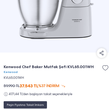
Kenwood Chef Baker Mutfak Şefi KVL65.001WH
Kenwood
KVL65.001WH
37.543
TL
59.990
TL
%37 İNDİRİM
4171,44 TL'den başlayan taksit seçenekleriyle
Peşin Fiyatına Taksit İmkanı