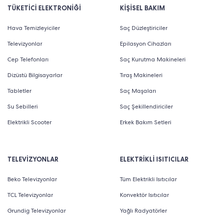
TÜKETİCİ ELEKTRONİĞİ
KİŞİSEL BAKIM
Hava Temizleyiciler
Saç Düzleştiriciler
Televizyonlar
Epilasyon Cihazları
Cep Telefonları
Saç Kurutma Makineleri
Dizüstü Bilgisayarlar
Tıraş Makineleri
Tabletler
Saç Maşaları
Su Sebilleri
Saç Şekillendiriciler
Elektrikli Scooter
Erkek Bakım Setleri
TELEVİZYONLAR
ELEKTRİKLİ ISITICILAR
Beko Televizyonlar
Tüm Elektrikli Isıtıcılar
TCL Televizyonlar
Konvektör Isıtıcılar
Grundig Televizyonlar
Yağlı Radyatörler