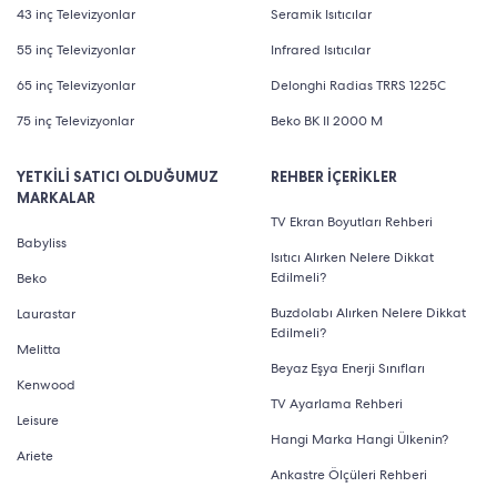
43 inç Televizyonlar
Seramik Isıtıcılar
55 inç Televizyonlar
Infrared Isıtıcılar
65 inç Televizyonlar
Delonghi Radias TRRS 1225C
75 inç Televizyonlar
Beko BK II 2000 M
YETKİLİ SATICI OLDUĞUMUZ
REHBER İÇERİKLER
MARKALAR
TV Ekran Boyutları Rehberi
Babyliss
Isıtıcı Alırken Nelere Dikkat
Edilmeli?
Beko
Buzdolabı Alırken Nelere Dikkat
Laurastar
Edilmeli?
Melitta
Beyaz Eşya Enerji Sınıfları
Kenwood
TV Ayarlama Rehberi
Leisure
Hangi Marka Hangi Ülkenin?
Ariete
Ankastre Ölçüleri Rehberi