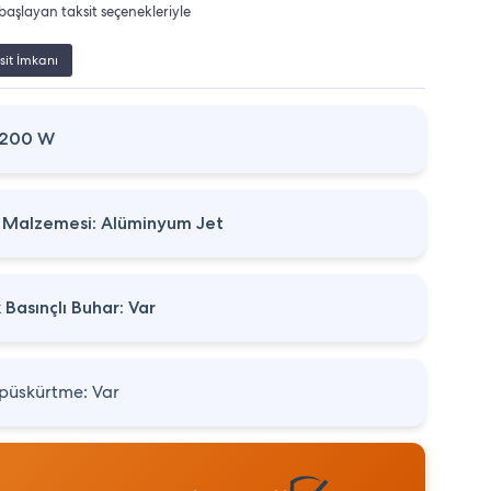
başlayan taksit seçenekleriyle
sit İmkanı
2200 W
 Malzemesi: Alüminyum Jet
 Basınçlı Buhar: Var
püskürtme: Var