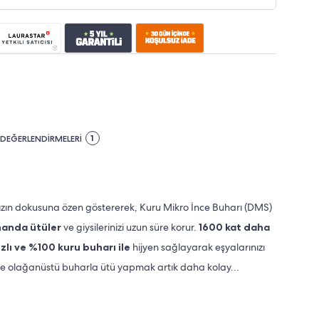
1
DEĞERLENDİRMELERİ
zın dokusuna özen göstererek, Kuru Mikro İnce Buharı (DMS)
anda ütüler
ve giysilerinizi uzun süre korur.
1600 kat daha
ızlı ve %100 kuru buharı ile
hijyen sağlayarak eşyalarınızı
m ve olağanüstü buharla ütü yapmak artık daha kolay...