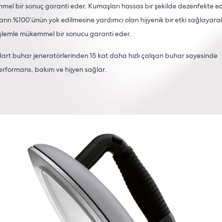
l bir sonuç garanti eder. Kumaşları hassas bir şekilde dezenfekte ed
ların %100’ünün yok edilmesine yardımcı olan hijyenik bir etki sağlayara
 işlemle mükemmel bir sonucu garanti eder.
ndart buhar jeneratörlerinden 15 kat daha hızlı çalışan buhar sayesinde
erformans, bakım ve hijyen sağlar.