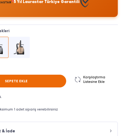
5 Yıl Laurastar Türkiye Garantili
kleri
Karşılaştırma
SEPETE EKLE
Listesine Ekle
A
imum 1 adet sipariş verebilirsiniz
t & İade