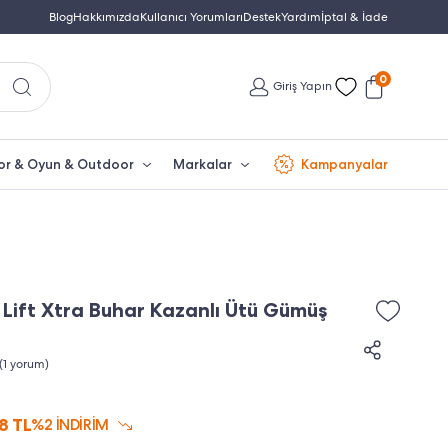
Türkiye'nin En Büyük Beko Yetkili Satıcısı
Blog
Hakkımızda
Kullanıcı Yorumları
Destek
Yardım
İptal & İade
İletişim: 0850 532 
0
Giriş Yapın
or & Oyun & Outdoor
Markalar
Kampanyalar
Lift Xtra Buhar Kazanlı Ütü Gümüş
(1 yorum)
98
TL
%2 İNDİRİM