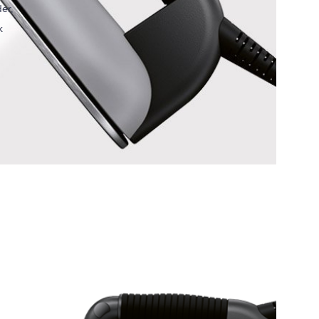
er,
k