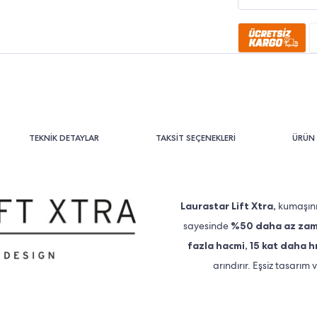
TEKNİK DETAYLAR
TAKSİT SEÇENEKLERİ
ÜRÜN 
Laurastar Lift Xtra,
kumaşını
sayesinde
%50 daha az zam
fazla hacmi, 15 kat daha h
arındırır. Eşsiz tasarı