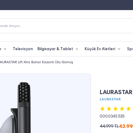
 Alışverişlerde Kargo Bedava
Yetkili Servis & Türkiye Distribütör Garantisi
erde Arayın...
n
Televizyon
Bilgisayar & Tablet
Küçük Ev Aletleri
Sp
AURASTAR Lift Xtra Buhar Kazanlı Ütü Gümüş
%2 İNDİRİM
LAURASTAR 
LAURASTAR
000.0345.535
43.9
44.999
TL